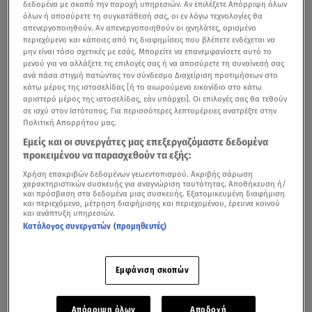
δεδομένα με σκοπό την παροχή υπηρεσιών. Αν επιλέξετε Απόρριψη όλων
όλων ή αποσύρετε τη συγκατάθεσή σας, οι εν λόγω τεχνολογίες θα
απενεργοποιηθούν. Αν απενεργοποιηθούν οι ιχνηλάτες, ορισμένο
περιεχόμενο και κάποιες από τις διαφημίσεις που βλέπετε ενδέχεται να
μην είναι τόσο σχετικές με εσάς. Μπορείτε να επανεμφανίσετε αυτό το
μενού για να αλλάξετε τις επιλογές σας ή να αποσύρετε τη συναίνεσή σας
ανά πάσα στιγμή πατώντας τον σύνδεσμο Διαχείριση προτιμήσεων στο
κάτω μέρος της ιστοσελίδας [ή το αιωρούμενο εικονίδιο στο κάτω
αριστερό μέρος της ιστοσελίδας, εάν υπάρχει]. Οι επιλογές σας θα τεθούν
σε ισχύ στον Ιστότοπος. Για περισσότερες λεπτομέρειες ανατρέξτε στην
Πολιτική Απορρήτου μας.
Εμείς και οι συνεργάτες μας επεξεργαζόμαστε δεδομένα
προκειμένου να παρασχεθούν τα εξής:
Χρήση επακριβών δεδομένων γεωεντοπισμού. Ακριβής σάρωση
χαρακτηριστικών συσκευής για αναγνώριση ταυτότητας. Αποθήκευση ή/
και πρόσβαση στα δεδομένα μιας συσκευής. Εξατομικευμένη διαφήμιση
και περιεχόμενο, μέτρηση διαφήμισης και περιεχομένου, έρευνα κοινού
και ανάπτυξη υπηρεσιών.
Κατάλογος συνεργατών (προμηθευτές)
Εμφάνιση σκοπών
Απόρριψη όλων
Αποδοχή