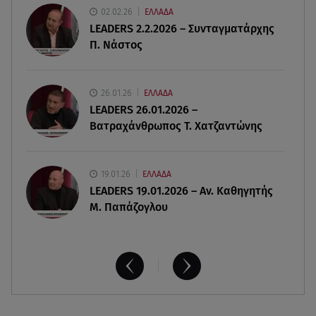
02.02.26
ΕΛΛΑΔΑ
07.08.26 , 13:04
LEADERS 2.2.2026 – Συνταγματάρχης
Συνελήφθη 31χρονος για τις δολοφονίες του
Π. Νάστος
«Ζαμπόν» και του Σκαφτούρου
07.08.26 , 12:51
26.01.26
ΕΛΛΑΔΑ
Μαριαλένα Ρουμελιώτη: Δύο -υπέροχοι- μήνες
LEADERS 26.01.2026 –
τον γιο της
Βατραχάνθρωπος Τ. Χατζαντώνης
19.01.26
ΕΛΛΑΔΑ
LEADERS 19.01.2026 – Αν. Καθηγητής
Μ. Παπάζογλου