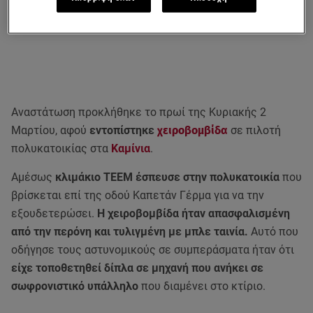
Αναστάτωση προκλήθηκε το πρωί της Κυριακής 2
Μαρτίου, αφού
εντοπίστηκε
χειροβομβίδα
σε πιλοτή
πολυκατοικίας στα
Καμίνια
.
Αμέσως
κλιμάκιο ΤΕΕΜ έσπευσε στην πολυκατοικία
που
βρίσκεται επί της οδού Καπετάν Γέρμα για να την
εξουδετερώσει.
Η χειροβομβίδα ήταν απασφαλισμένη
από την περόνη και τυλιγμένη με μπλε ταινία.
Αυτό που
οδήγησε τους αστυνομικούς σε συμπεράσματα ήταν ότι
είχε τοποθετηθεί δίπλα σε μηχανή που ανήκει σε
σωφρονιστικό υπάλληλο
που διαμένει στο κτίριο.