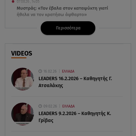
07.08.26 , 14:05
Μυστράς: «Τον έβαλα στον καταψύκτη γιατί
ήθελα να τον κρατήσω άφθαρτο»
Περισσότερα
07.08.26 , 14:00
K-beauty blush: Τα viral ρουζ που υπόσχονται το
πολυπόθητο κορεάτικο glow
VIDEOS
07.08.26 , 13:42
Παραλίες: Πάνω από 1.500 έλεγχοι - Στη μάχη
drones και νέες τεχνολογίες
16.02.26
ΕΛΛΑΔΑ
LEADERS 16.2.2026 – Καθηγητής Γ.
Ατσαλάκης
07.08.26 , 13:33
Καινούργιου:Πένθος για συνεργάτιδά της «Θα
μου λείπεις πάντα και για πάντα»
09.02.26
ΕΛΛΑΔΑ
LEADERS 9.2.2026 – Καθηγητής Κ.
07.08.26 , 13:16
Γρίβας
Γιάννης Στάνκογλου: Δείτε τον έφηβο με μακριά
μαλλιά