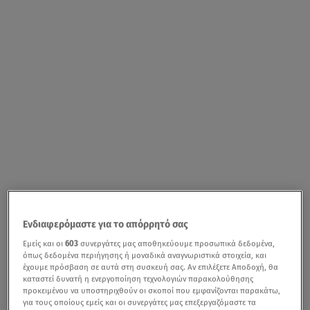
Ενδιαφερόμαστε για το απόρρητό σας
Εμείς και οι
603
συνεργάτες μας αποθηκεύουμε προσωπικά δεδομένα,
όπως δεδομένα περιήγησης ή μοναδικά αναγνωριστικά στοιχεία, και
έχουμε πρόσβαση σε αυτά στη συσκευή σας. Αν επιλέξετε Αποδοχή, θα
καταστεί δυνατή η ενεργοποίηση τεχνολογιών παρακολούθησης
προκειμένου να υποστηριχθούν οι σκοποί που εμφανίζονται παρακάτω,
για τους οποίους εμείς και οι συνεργάτες μας επεξεργαζόμαστε τα