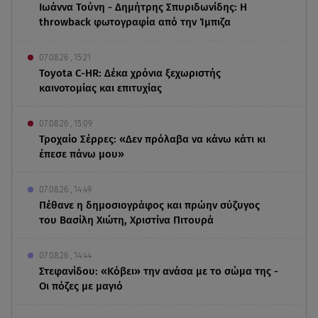
Ιωάννα Τούνη - Δημήτρης Σπυριδωνίδης: Η
throwback φωτογραφία από την Ίμπιζα
07.08.26 , 15:21
Toyota C-HR: Δέκα χρόνια ξεχωριστής
καινοτομίας και επιτυχίας
07.08.26 , 15:09
Τροχαίο Σέρρες: «Δεν πρόλαβα να κάνω κάτι κι
έπεσε πάνω μου»
07.08.26 , 14:49
Πέθανε η δημοσιογράφος και πρώην σύζυγος
του Βασίλη Χιώτη, Χριστίνα Πιτουρά
07.08.26 , 14:44
Στεφανίδου: «Κόβει» την ανάσα με το σώμα της -
Οι πόζες με μαγιό