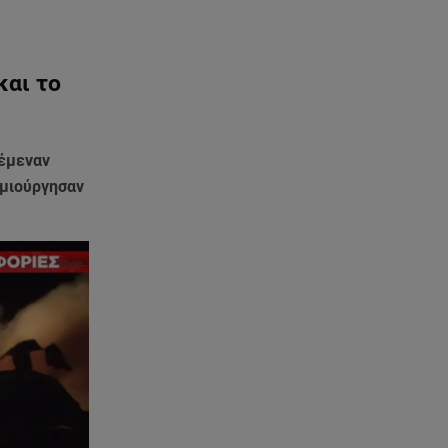
05.08.26 , 21:48
Starte - Γιώργος Δουατζής: «Με
θέλγει ιδιαιτέρως κάθε μορφή
τέχνης»
και το
05.08.26 , 21:41
«Στην κόψη του ξυραφιού» οι
πέμεναν
συνομιλίες ΗΠΑ – Ιράν
ημιούργησαν
05.08.26 , 21:22
Ευρυδίκη Βαλαβάνη για
Γρηγόρη Μόργκαν:
«Oνειρευόμουν έναν άντρα σαν
εσένα»
05.08.26 , 20:51
Με γαλλικό... κλειδί η ηλεκτρική
διασύνδεση Ελλάδας – Κύπρου
(GSI)