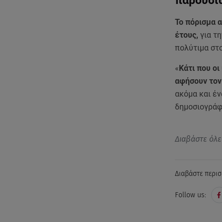
παρουσί
Το πόρισμα α
έτους,
για τ
πολύτιμα στ
«
Κάτι που ο
αφήσουν τον 
ακόμα και έν
δημοσιογράφ
Διαβάστε όλε
Διαβάστε περισ
Follow us: