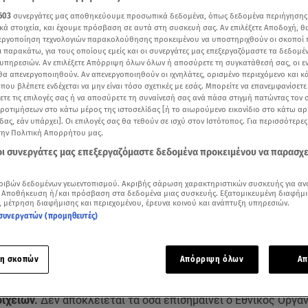
603
συνεργάτες μας αποθηκεύουμε προσωπικά δεδομένα, όπως δεδομένα περιήγησης
κά στοιχεία, και έχουμε πρόσβαση σε αυτά στη συσκευή σας. Αν επιλέξετε Αποδοχή, θ
νεργοποίηση τεχνολογιών παρακολούθησης προκειμένου να υποστηριχθούν οι σκοποί
ι παρακάτω, για τους οποίους εμείς και οι συνεργάτες μας επεξεργαζόμαστε τα δεδομέ
υπηρεσιών. Αν επιλέξετε Απόρριψη όλων όλων ή αποσύρετε τη συγκατάθεσή σας, οι ε
 θα απενεργοποιηθούν. Αν απενεργοποιηθούν οι ιχνηλάτες, ορισμένο περιεχόμενο και κά
 που βλέπετε ενδέχεται να μην είναι τόσο σχετικές με εσάς. Μπορείτε να επανεμφανίσετ
ξετε τις επιλογές σας ή να αποσύρετε τη συναίνεσή σας ανά πάσα στιγμή πατώντας τον
προτιμήσεων στο κάτω μέρος της ιστοσελίδας [ή το αιωρούμενο εικονίδιο στο κάτω α
δας, εάν υπάρχει]. Οι επιλογές σας θα τεθούν σε ισχύ στον Ιστότοπος. Για περισσότερε
την Πολιτική Απορρήτου μας.
 οι συνεργάτες μας επεξεργαζόμαστε δεδομένα προκειμένου να παρασχ
ριβών δεδομένων γεωεντοπισμού. Ακριβής σάρωση χαρακτηριστικών συσκευής για αν
Δείτε περισσότερα άρθρα μας στα αποτελέσματα αναζήτησης
 Αποθήκευση ή/και πρόσβαση στα δεδομένα μιας συσκευής. Εξατομικευμένη διαφήμι
, μέτρηση διαφήμισης και περιεχομένου, έρευνα κοινού και ανάπτυξη υπηρεσιών.
συνεργατών (προμηθευτές)
Add star.gr on Google
η σκοπών
Απόρριψη όλων
Απ
ης Επιτροπής είναι σαφέστατο για το χάλι του ΟΣΕ και για το
κό χάος μετά το δυστύχημα των
Τεμπών
, που οδήγησε σε απώ
οιχείων.
Δεν αποκλείεται τα όσα επισημαίνει ο Εθνικός Οργα