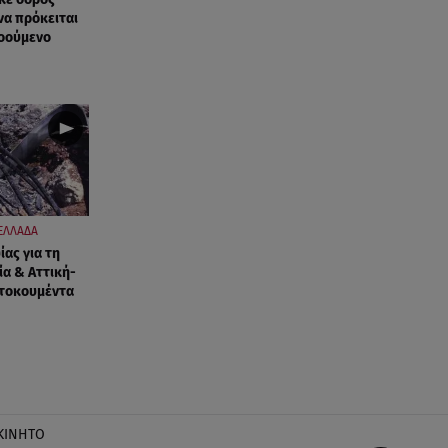
να πρόκειται
νοούμενο
ΕΛΛΑΔΑ
ας για τη
ία & Αττική-
τοκουμέντα
ΚΙΝΗΤΟ