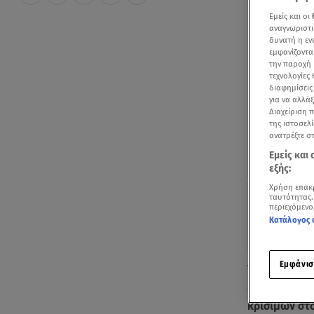
Εμείς και οι
αναγνωριστι
δυνατή η ε
εμφανίζοντα
την παροχή 
τεχνολογίες
διαφημίσεις
για να αλλά
Διαχείριση 
της ιστοσελί
ανατρέξτε σ
Εμείς και
εξής:
Χρήση επακ
ταυτότητας.
περιεχόμενο
Κατάλογος 
Εμφάνισ
Το πόρισμα τ
επιχειρησια
κρίσιμων στ