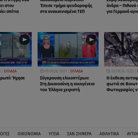
ει στον
Έπεσε τμήμα ψευδοροφής
άνδρα – Πιθανό 
ίει σπίτια
στα ανακαινισμένα ΤΕΠ
για Γερμανό αγ
6
ΕΛΛΑΔΑ
05.08.26, 16:01
ΕΛΛΑΔΑ
05.08.26, 15:22
ορωπί: Ήχησε
Σύγκρουση ελικοπτέρων:
Η έκθεση αυτοψί
Στη Δικαιοσύνη η οικογένεια
φωτιά σε Βοιωτ
του Έλληνα χειριστή
Φωτογραφίες ν
ΛΟΓΕΣ
ΟΙΚΟΝΟΜΙΑ
ΥΓΕΙΑ
ΣΑΝ ΣΗΜΕΡΑ
ΑΘΛΗΤΙΚΑ
ΑΥΤΟ