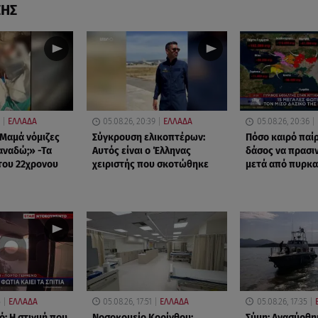
ΣΗΣ
ΕΛΛΑΔΑ
05.08.26, 20:39
ΕΛΛΑΔΑ
05.08.26, 20:36
Μαμά νόμιζες
Σύγκρουση ελικοπτέρων:
Πόσο καιρό παίρ
ξαναδώ;» -Τα
Αυτός είναι ο Έλληνας
δάσος να πρασιν
του 22χρονου
χειριστής που σκοτώθηκε
μετά από πυρκα
5
ΕΛΛΑΔΑ
05.08.26, 17:51
ΕΛΛΑΔΑ
05.08.26, 17:35
ό: Η στιγμή που
Νοσοκομείο Κορίνθου:
Σύμη: Ανασύρθη