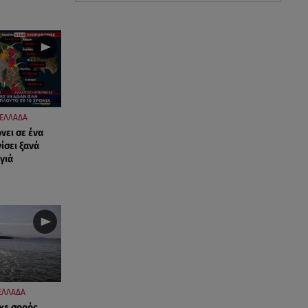
ΕΛΛΑΔΑ
νει σε ένα
ίσει ξανά
γιά
ΕΛΛΑΔΑ
κε σορός