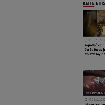
ΔΕΙΤΕ ΕΠΙ
05.08.26, 22:19
Σαμοθράκη: «
ότι δε θα σε 
πρώτα λόγια 
05.08.26, 20:1
Πόρτο Γερμεν