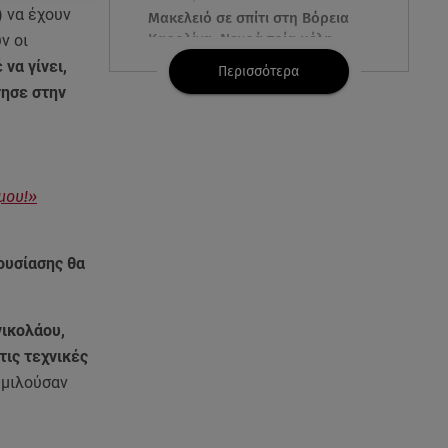
 να έχουν
Μακελειό σε σπίτι στη Βόρεια
Καρολίνα: Νεκρά τρία μέλη
ν οι
οικογένειας
να γίνει,
Περισσότερα
γησε στην
05.08.26 , 22:35
Αλεξάνδρα Νίκα: Η... χρυσή ώρα
στο σκάφος με την καλύτερη
παρέα!
μου!»
05.08.26 , 22:27
Πόρτο Ράφτη: Bίντεο
ουσίασης θα
Ντοκουμέντο Από Το
Θανατηφόρο Τροχαίο
νικολάου,
05.08.26 , 22:19
τις τεχνικές
Σαμοθράκη: «Μαμά νόμιζες ότι
δε θα σε ξαναδώ;» -Τα πρώτα
 μιλούσαν
λόγια του 22χρονου