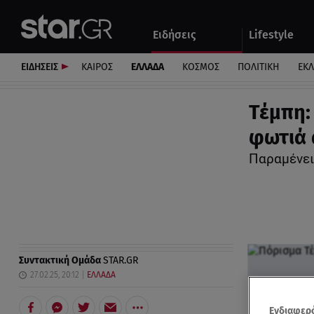
Αθλητικά
Quiz
Ειδήσεις
Lifestyle
Αυτοκίνητο
ΕΙΔΗΣΕΙΣ
ΚΑΙΡΟΣ
ΕΛΛΑΔΑ
ΚΟΣΜΟΣ
ΠΟΛΙΤΙΚΗ
ΕΚ
Τέμπη:
φωτιά 
Παραμένει 
Συντακτική Ομάδα
STAR.GR
27.02.25, 20:12
ΕΛΛΑΔΑ
Ενδιαφερό