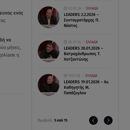
02.02.26
ΕΛΛΑΔΑ
ρευνας ενός
LEADERS 2.2.2026 –
Συνταγματάρχης Π.
τας
Νάστος
δή να
26.01.26
ΕΛΛΑΔΑ
δύο μήνες,
LEADERS 26.01.2026 –
Βατραχάνθρωπος Τ.
χολίασε η
Χατζαντώνης
19.01.26
ΕΛΛΑΔΑ
LEADERS 19.01.2026 – Αν.
Καθηγητής Μ.
Παπάζογλου
Προβολή
5 από 15