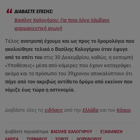
Βασίλης Καλογήρου: Για ποιο λόγο λάμβανε
φαρμακευτική αγωγή
Τέλος
ανατροπή έχουμε και ως προς το δρομολόγιο που
ακολούθησε τελικά ο Βασίλης Καλογήρου όταν έφυγε
από το σπίτι του
στις 30 Δεκεμβρίου, καθώς, η εκπομπή
«Υποθέσεις» μέσα από κάμερες που έχουν καταγράψει
ακόμα και το πρόσωπο του 39χρονου αποκαλύπτουν ότι
πήγε από τον ακριβώς αντίθετο δρόμο από εκείνον που
νόμιζε έως τώρα η αστυνομία.
Διαβάστε όλες τις
ειδήσεις
από την
Ελλάδα
και τον
Κόσμο
.
|
|
Διαβάστε περισσότερα:
ΒΑΣΙΛΗΣ ΚΑΛΟΓΗΡΟΥ
ΕΞΑΦΑΝΙΣΗ
|
|
|
ΛΑΡΙΣΑ
ΤΥΡΝΑΒΟΣ
ΣΟΡΟΣ
ΔΟΡΥΦΟΡΟΣ