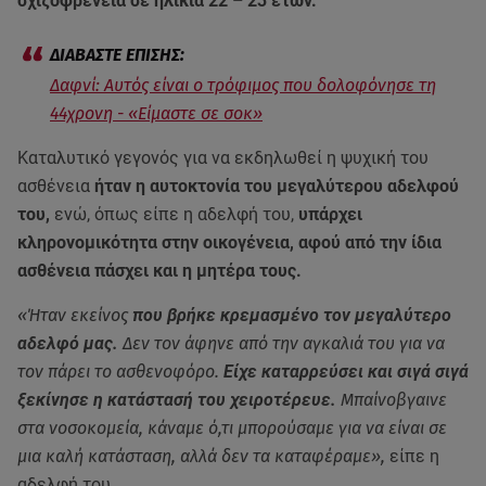
σχιζοφρένεια σε ηλικία 22 – 23 ετών.
Δαφνί: Αυτός είναι ο τρόφιμος που δολοφόνησε τη
44χρονη - «Είμαστε σε σοκ»
Καταλυτικό γεγονός για να εκδηλωθεί η ψυχική του
ασθένεια
ήταν η αυτοκτονία του μεγαλύτερου αδελφού
του,
ενώ, όπως είπε η αδελφή του,
υπάρχει
κληρονομικότητα στην οικογένεια, αφού από την ίδια
ασθένεια πάσχει και η μητέρα τους.
«Ήταν εκείνος
που βρήκε κρεμασμένο τον μεγαλύτερο
αδελφό μας.
Δεν τον άφηνε από την αγκαλιά του για να
τον πάρει το ασθενοφόρο.
Είχε καταρρεύσει και σιγά σιγά
ξεκίνησε η κατάστασή του χειροτέρευε.
Μπαίνοβγαινε
στα νοσοκομεία, κάναμε ό,τι μπορούσαμε για να είναι σε
μια καλή κατάσταση, αλλά δεν τα καταφέραμε»,
είπε η
αδελφή του.