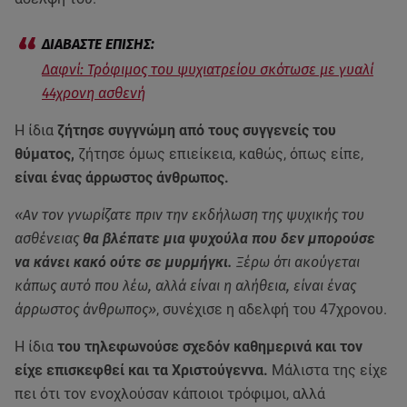
Δαφνί: Τρόφιμος του ψυχιατρείου σκότωσε με γυαλί
44χρονη ασθενή
Η ίδια
ζήτησε συγγνώμη από τους συγγενείς του
θύματος,
ζήτησε όμως επιείκεια, καθώς, όπως είπε,
είναι ένας άρρωστος άνθρωπος.
«Αν τον γνωρίζατε πριν την εκδήλωση της ψυχικής του
ασθένειας
θα βλέπατε μια ψυχούλα που δεν μπορούσε
να κάνει κακό ούτε σε μυρμήγκι.
Ξέρω ότι ακούγεται
κάπως αυτό που λέω, αλλά είναι η αλήθεια, είναι ένας
άρρωστος άνθρωπος»
, συνέχισε η αδελφή του 47χρονου.
Η ίδια
του τηλεφωνούσε σχεδόν καθημερινά και τον
είχε επισκεφθεί και τα Χριστούγεννα.
Μάλιστα της είχε
πει ότι τον ενοχλούσαν κάποιοι τρόφιμοι, αλλά