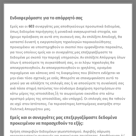
Ενδιαφερόμαστε για το απόρρητό σας
Εμείς και οι
603
συνεργάτες μας αποθηκεύουμε προσωπικά δεδομένα,
όπως δεδομένα περιήγησης ή μοναδικά αναγνωριστικά στοιχεία, και
έχουμε πρόσβαση σε αυτά στη συσκευή σας. Αν επιλέξετε Αποδοχή, θα
καταστεί δυνατή η ενεργοποίηση τεχνολογιών παρακολούθησης
προκειμένου να υποστηριχθούν οι σκοποί που εμφανίζονται παρακάτω,
για τους οποίους εμείς και οι συνεργάτες μας επεξεργαζόμαστε τα
δεδομένα με σκοπό την παροχή υπηρεσιών. Αν επιλέξετε Απόρριψη όλων
όλων ή αποσύρετε τη συγκατάθεσή σας, οι εν λόγω τεχνολογίες θα
απενεργοποιηθούν. Αν απενεργοποιηθούν οι ιχνηλάτες, ορισμένο
περιεχόμενο και κάποιες από τις διαφημίσεις που βλέπετε ενδέχεται να
μην είναι τόσο σχετικές με εσάς. Μπορείτε να επανεμφανίσετε αυτό το
μενού για να αλλάξετε τις επιλογές σας ή να αποσύρετε τη συναίνεσή σας
ανά πάσα στιγμή πατώντας τον σύνδεσμο Διαχείριση προτιμήσεων στο
κάτω μέρος της ιστοσελίδας [ή το αιωρούμενο εικονίδιο στο κάτω
αριστερό μέρος της ιστοσελίδας, εάν υπάρχει]. Οι επιλογές σας θα τεθούν
σε ισχύ στον Ιστότοπος. Για περισσότερες λεπτομέρειες ανατρέξτε στην
Πολιτική Απορρήτου μας.
Εμείς και οι συνεργάτες μας επεξεργαζόμαστε δεδομένα
προκειμένου να παρασχεθούν τα εξής:
Χρήση επακριβών δεδομένων γεωεντοπισμού. Ακριβής σάρωση
χαρακτηριστικών συσκευής για αναγνώριση ταυτότητας. Αποθήκευση ή/