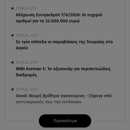
07.08.26 , 21:17
Κλήρωση Eurojackpot 7/8/2026: Οι τυχεροί
αριθμοί για τα 32.000.000 ευρώ
07.08.26 , 21:03
Σε τρία επίπεδα οι παραβιάσεις της Τουρκίας στο
Αιγαίο
07.08.26 , 21:00
MINI Aceman E: Τα αξεσουάρ για περιπετειώδεις
διαδρομές
07.08.26 , 20:47
Χανιά: Νεκρή βρέθηκε αγνοούμενη - Ξέφυγε από
αστυνομικούς που την εντόπισαν
07.08.26 , 20:18
Περισσότερα
Μυστράς: Κρίσιμος για το κατηγορητήριο ο
χρόνος θανάτου του 90χρονου