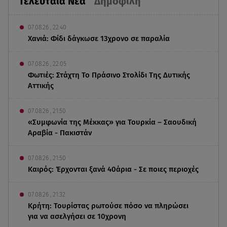
Τελευταία Νέα
Δημοφιλή
07.08.26 , 22:40
Χανιά: Φίδι δάγκωσε 13χρονο σε παραλία
07.08.26 , 22:05
Φωτιές: Στάχτη Το Πράσινο Στολίδι Της Δυτικής
Αττικής
07.08.26 , 21:50
«Συμφωνία της Μέκκας» για Τουρκία – Σαουδική
Αραβία - Πακιστάν
07.08.26 , 21:50
Καιρός: Έρχονται ξανά 40άρια - Σε ποιες περιοχές
07.08.26 , 21:32
Κρήτη: Τουρίστας ρωτούσε πόσο να πληρώσει
για να ασελγήσει σε 10χρονη