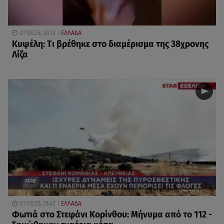
07.08.26, 20:13
ΕΛΛΑΔΑ
Κυψέλη: Tι βρέθηκε στο διαμέρισμα της 38χρονης
Λίζα
07.08.26, 18:45
ΕΛΛΑΔΑ
Φωτιά στο Στεφάνι Κορίνθου: Μήνυμα από το 112 -