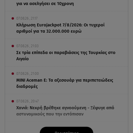
για να ασελγήσει σε 10χρονη
07.08.26 , 21:17
Κλήρωση Eurojackpot 7/8/2026: Οι τυχεροί
αριθμοί για τα 32.000.000 ευρώ
07.08.26 , 21:03
Σε τρία επίπεδα οι παραβιάσεις της Τουρκίας στο
Αιγαίο
07.08.26 , 21:00
MINI Aceman E: Τα αξεσουάρ για περιπετειώδεις
διαδρομές
07.08.26 , 20:47
Χανιά: Νεκρή βρέθηκε αγνοούμενη - Ξέφυγε από
αστυνομικούς που την εντόπισαν
07.08.26 , 20:18