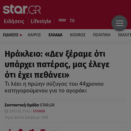
Ειδήσεις
Lifestyle
ΕΙΔΗΣΕΙΣ
ΚΑΙΡΟΣ
ΕΛΛΑΔΑ
ΚΟΣΜΟΣ
ΠΟΛΙΤΙΚΗ
ΕΚΛΟΓ
Ηράκλειο: «Δεν ξέραμε ότι
υπάρχει πατέρας, μας έλεγε
ότι έχει πεθάνει»
Τι λέει η πρώην σύζυγος του 44χρονου
κατηγορούμενου για το αγοράκι
Συντακτική Ομάδα
STAR.GR
29.01.25, 21:42
ΕΛΛΑΔΑ
Πηγή: Δελτίο Ειδήσεων STAR