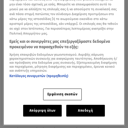
μην είναι τόσο σχετικές με εσάς. Μπορείτε να επανεμφανίσετε αυτό το
μενού για να αλλάξετε τις επιλογές σας ή να αποσύρετε τη συναίνεσή σας
ανά πάσα στιγμή πατώντας τον σύνδεσμο Διαχείριση προτιμήσεων στο
κάτω μέρος της ιστοσελίδας [ή το αιωρούμενο εικονίδιο στο κάτω
αριστερό μέρος της ιστοσελίδας, εάν υπάρχει]. Οι επιλογές σας θα τεθούν
σε ισχύ στον Ιστότοπος. Για περισσότερες λεπτομέρειες ανατρέξτε στην
Πολιτική Απορρήτου μας.
Εμείς και οι συνεργάτες μας επεξεργαζόμαστε δεδομένα
προκειμένου να παρασχεθούν τα εξής:
Χρήση επακριβών δεδομένων γεωεντοπισμού. Ακριβής σάρωση
Με κομμένη την ανάσα παρακολουθεί όλη η Ελλάδα
το
χαρακτηριστικών συσκευής για αναγνώριση ταυτότητας. Αποθήκευση ή/
και πρόσβαση στα δεδομένα μιας συσκευής. Εξατομικευμένη διαφήμιση
ζευγάρι των βασανιστών να αλληλοκατηγορείται στο
και περιεχόμενο, μέτρηση διαφήμισης και περιεχομένου, έρευνα κοινού
και ανάπτυξη υπηρεσιών.
δικαστήριο για την κτηνώδη
κακοποίηση
του μικρού
Κατάλογος συνεργατών (προμηθευτές)
Άγγελου.
Η μητέρα φέρεται να ισχυρίζεται πως εκείνη
δεν είχε πειράξει ποτέ το σπλάχνο της και πως ο
Εμφάνιση σκοπών
σύντροφός της ήταν εκείνος που χτυπούσε βάναυσα το
παιδί της. Την ίδια ώρα
με σκληρά λόγια για την
κατηγορούμενη μιλάνε ο βιολογικός πατέρας του
Απόρριψη όλων
Αποδοχή
αγοριού
, αλλά και οι συγγενείς του 44χρονου.