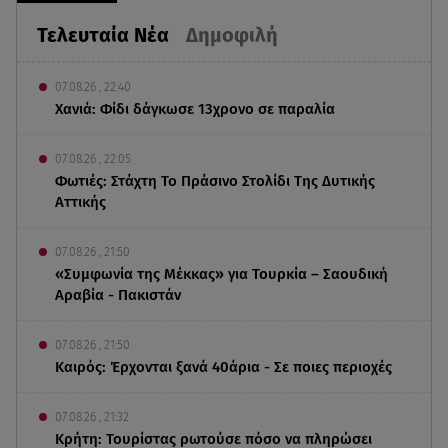
Τελευταία Νέα
Δημοφιλή
07.08.26 , 22:40
Χανιά: Φίδι δάγκωσε 13χρονο σε παραλία
07.08.26 , 22:05
Φωτιές: Στάχτη Το Πράσινο Στολίδι Της Δυτικής
Αττικής
07.08.26 , 21:50
«Συμφωνία της Μέκκας» για Τουρκία – Σαουδική
Αραβία - Πακιστάν
07.08.26 , 21:50
Καιρός: Έρχονται ξανά 40άρια - Σε ποιες περιοχές
07.08.26 , 21:32
Κρήτη: Τουρίστας ρωτούσε πόσο να πληρώσει