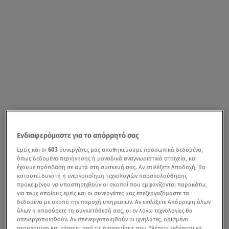
Ενδιαφερόμαστε για το απόρρητό σας
Εμείς και οι
603
συνεργάτες μας αποθηκεύουμε προσωπικά δεδομένα,
όπως δεδομένα περιήγησης ή μοναδικά αναγνωριστικά στοιχεία, και
έχουμε πρόσβαση σε αυτά στη συσκευή σας. Αν επιλέξετε Αποδοχή, θα
καταστεί δυνατή η ενεργοποίηση τεχνολογιών παρακολούθησης
προκειμένου να υποστηριχθούν οι σκοποί που εμφανίζονται παρακάτω,
για τους οποίους εμείς και οι συνεργάτες μας επεξεργαζόμαστε τα
δεδομένα με σκοπό την παροχή υπηρεσιών. Αν επιλέξετε Απόρριψη όλων
όλων ή αποσύρετε τη συγκατάθεσή σας, οι εν λόγω τεχνολογίες θα
απενεργοποιηθούν. Αν απενεργοποιηθούν οι ιχνηλάτες, ορισμένο
περιεχόμενο και κάποιες από τις διαφημίσεις που βλέπετε ενδέχεται να