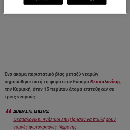
Ένα ακόμα περιστατικό βίας μεταξύ νεαρών
σημειώθηκε αυτή τη φορά στον Εύοσμο
Θεσσαλονίκης
την Κυριακή, όταν 15 περίπου άτομα επιτέθηκαν σε
τρεις νεαρούς.
Θεσσαλονίκη: Ανήλικοι επιχείρησαν να πουλήσουν
γυμνές φωτογραφίες 14χρονης