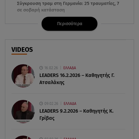
Σύγκρουση τραμ στη Γερμανία: 25 τραυματίες, 7
σε σοβαρή κατάσταση
Περισσότερα
06.08.26 , 21:59
Νέες τουρκικές προκλήσεις στο Αιγαίο -
Αερομαχία με ελληνικά F-16
VIDEOS
06.08.26 , 21:31
Τροχαίο για τον Mike - Η ανακοίνωση του ράπερ
στα social media
16.02.26
ΕΛΛΑΔΑ
LEADERS 16.2.2026 – Καθηγητής Γ.
Ατσαλάκης
06.08.26 , 21:22
Ισραήλ - Κύπρος - Κρήτη: Το μεγαλύτερο
υποθαλάσσιο καλώδιο στον κόσμο
09.02.26
ΕΛΛΑΔΑ
LEADERS 9.2.2026 – Καθηγητής Κ.
06.08.26 , 21:07
Γρίβας
Motor Oil: Δωρεά πυροσβεστικών οχημάτων και
εξοπλισμού στον Άγιο Βασίλειο