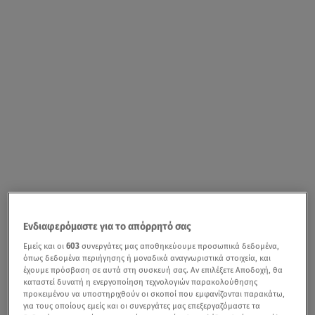
Ενδιαφερόμαστε για το απόρρητό σας
Εμείς και οι
603
συνεργάτες μας αποθηκεύουμε προσωπικά δεδομένα,
όπως δεδομένα περιήγησης ή μοναδικά αναγνωριστικά στοιχεία, και
έχουμε πρόσβαση σε αυτά στη συσκευή σας. Αν επιλέξετε Αποδοχή, θα
καταστεί δυνατή η ενεργοποίηση τεχνολογιών παρακολούθησης
προκειμένου να υποστηριχθούν οι σκοποί που εμφανίζονται παρακάτω,
για τους οποίους εμείς και οι συνεργάτες μας επεξεργαζόμαστε τα