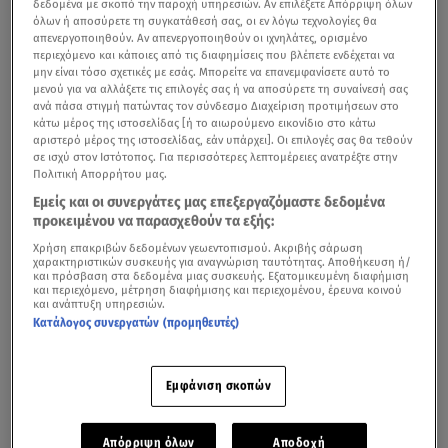
δεδομένα με σκοπό την παροχή υπηρεσιών. Αν επιλέξετε Απόρριψη όλων
όλων ή αποσύρετε τη συγκατάθεσή σας, οι εν λόγω τεχνολογίες θα
απενεργοποιηθούν. Αν απενεργοποιηθούν οι ιχνηλάτες, ορισμένο
περιεχόμενο και κάποιες από τις διαφημίσεις που βλέπετε ενδέχεται να
μην είναι τόσο σχετικές με εσάς. Μπορείτε να επανεμφανίσετε αυτό το
μενού για να αλλάξετε τις επιλογές σας ή να αποσύρετε τη συναίνεσή σας
ανά πάσα στιγμή πατώντας τον σύνδεσμο Διαχείριση προτιμήσεων στο
κάτω μέρος της ιστοσελίδας [ή το αιωρούμενο εικονίδιο στο κάτω
αριστερό μέρος της ιστοσελίδας, εάν υπάρχει]. Οι επιλογές σας θα τεθούν
σε ισχύ στον Ιστότοπος. Για περισσότερες λεπτομέρειες ανατρέξτε στην
Πολιτική Απορρήτου μας.
Εμείς και οι συνεργάτες μας επεξεργαζόμαστε δεδομένα
προκειμένου να παρασχεθούν τα εξής:
Χρήση επακριβών δεδομένων γεωεντοπισμού. Ακριβής σάρωση
χαρακτηριστικών συσκευής για αναγνώριση ταυτότητας. Αποθήκευση ή/
και πρόσβαση στα δεδομένα μιας συσκευής. Εξατομικευμένη διαφήμιση
και περιεχόμενο, μέτρηση διαφήμισης και περιεχομένου, έρευνα κοινού
και ανάπτυξη υπηρεσιών.
Κατάλογος συνεργατών (προμηθευτές)
Εμφάνιση σκοπών
Απόρριψη όλων
Αποδοχή