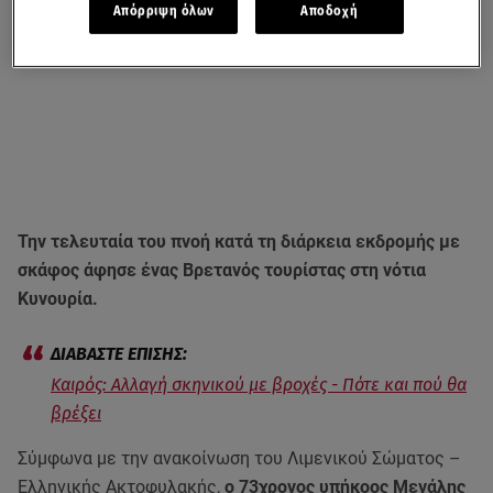
Απόρριψη όλων
Αποδοχή
Την τελευταία του πνοή κατά τη διάρκεια εκδρομής με
σκάφος άφησε ένας Βρετανός τουρίστας στη νότια
Κυνουρία.
Καιρός: Αλλαγή σκηνικού με βροχές - Πότε και πού θα
βρέξει
Σύμφωνα με την ανακοίνωση του Λιμενικού Σώματος –
Ελληνικής Ακτοφυλακής,
ο 73χρονος υπήκοος Μεγάλης