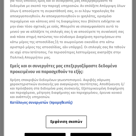
για τους οποίους εμείς και οι συνεργάτες μας επεξεργαζόμαστε τα
δεδομένα με σκοπό την παροχή υπηρεσιών. Αν επιλέξετε Απόρριψη όλων
όλων ή αποσύρετε τη συγκατάθεσή σας, οι εν λόγω τεχνολογίες θα
απενεργοποιηθούν. Αν απενεργοποιηθούν οι ιχνηλάτες, ορισμένο
περιεχόμενο και κάποιες από τις διαφημίσεις που βλέπετε ενδέχεται να
μην είναι τόσο σχετικές με εσάς. Μπορείτε να επανεμφανίσετε αυτό το
μενού για να αλλάξετε τις επιλογές σας ή να αποσύρετε τη συναίνεσή σας
ανά πάσα στιγμή πατώντας τον σύνδεσμο Διαχείριση προτιμήσεων στο
κάτω μέρος της ιστοσελίδας [ή το αιωρούμενο εικονίδιο στο κάτω
αριστερό μέρος της ιστοσελίδας, εάν υπάρχει]. Οι επιλογές σας θα τεθούν
σε ισχύ στον Ιστότοπος. Για περισσότερες λεπτομέρειες ανατρέξτε στην
Πολιτική Απορρήτου μας.
Εμείς και οι συνεργάτες μας επεξεργαζόμαστε δεδομένα
προκειμένου να παρασχεθούν τα εξής:
Χρήση επακριβών δεδομένων γεωεντοπισμού. Ακριβής σάρωση
χαρακτηριστικών συσκευής για αναγνώριση ταυτότητας. Αποθήκευση ή/
και πρόσβαση στα δεδομένα μιας συσκευής. Εξατομικευμένη διαφήμιση
και περιεχόμενο, μέτρηση διαφήμισης και περιεχομένου, έρευνα κοινού
και ανάπτυξη υπηρεσιών.
Κατάλογος συνεργατών (προμηθευτές)
Εμφάνιση σκοπών