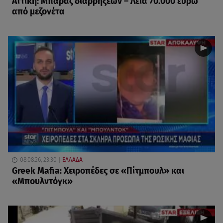
Αττική: Μπαράζ διαρρήξεων – Λεία 70.000 ευρώ
από μεζονέτα
08.08.26, 23:30
ΕΛΛΑΔΑ
Greek Mafia: Χειροπέδες σε «Πίτμπουλ» και
«Μπουλντόγκ»