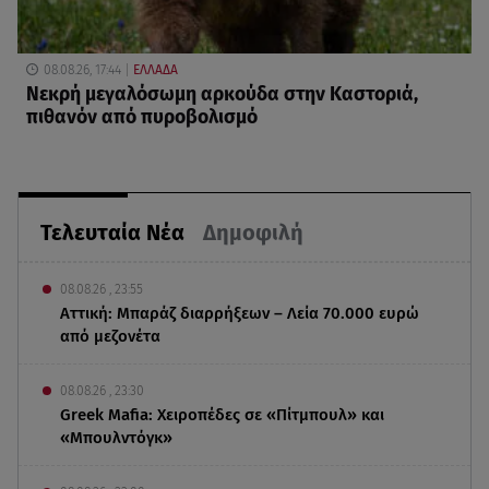
08.08.26, 17:44
ΕΛΛΑΔΑ
Νεκρή μεγαλόσωμη αρκούδα στην Καστοριά,
πιθανόν από πυροβολισμό
Τελευταία Νέα
Δημοφιλή
08.08.26 , 23:55
Αττική: Μπαράζ διαρρήξεων – Λεία 70.000 ευρώ
από μεζονέτα
08.08.26 , 23:30
Greek Mafia: Χειροπέδες σε «Πίτμπουλ» και
«Μπουλντόγκ»