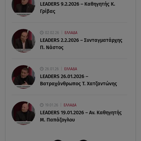
LEADERS 9.2.2026 – Καθηγητής Κ.
Γρίβας
08.08.26 , 17:45
Εριέττα Κούρκουλου: Η συγκινητική ανάρτηση
για τα 33α γενέθλιά της
02.02.26
ΕΛΛΑΔΑ
LEADERS 2.2.2026 – Συνταγματάρχης
08.08.26 , 17:44
Π. Νάστος
Νεκρή μεγαλόσωμη αρκούδα στην Καστοριά,
πιθανόν από πυροβολισμό
26.01.26
ΕΛΛΑΔΑ
08.08.26 , 17:32
LEADERS 26.01.2026 –
Τζο Μπάιντεν: Ο καρκίνος έχει εξαπλωθεί - Η
Βατραχάνθρωπος Τ. Χατζαντώνης
ανακοίνωση του γιου του
19.01.26
ΕΛΛΑΔΑ
LEADERS 19.01.2026 – Αν. Καθηγητής
Μ. Παπάζογλου