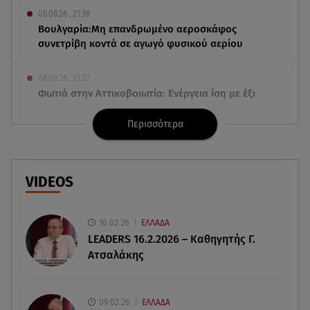
08.08.26 , 21:38
Βουλγαρία:Μη επανδρωμένο αεροσκάφος
συνετρίβη κοντά σε αγωγό φυσικού αερίου
08.08.26 , 21:32
Φωτιά στην Αττικοβοιωτία: Ενέργεια ίση με έξι
ατομικές βόμβες
Περισσότερα
08.08.26 , 21:20
«Ισλαμικό ΝΑΤΟ»: Πώς επηρεάζεται η Ελλάδα
από τη νέα συμμαχία
VIDEOS
08.08.26 , 19:19
Τραγωδία στην Πάρο: Νεκρό 4χρονο παιδί σε
16.02.26
ΕΛΛΑΔΑ
πισίνα
LEADERS 16.2.2026 – Καθηγητής Γ.
Ατσαλάκης
08.08.26 , 18:51
BYD: Στην 91η θέση της λίστας Fortune Global
500 για το 2026
09.02.26
ΕΛΛΑΔΑ