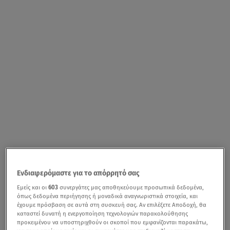
Ενδιαφερόμαστε για το απόρρητό σας
Εμείς και οι
603
συνεργάτες μας αποθηκεύουμε προσωπικά δεδομένα,
όπως δεδομένα περιήγησης ή μοναδικά αναγνωριστικά στοιχεία, και
έχουμε πρόσβαση σε αυτά στη συσκευή σας. Αν επιλέξετε Αποδοχή, θα
καταστεί δυνατή η ενεργοποίηση τεχνολογιών παρακολούθησης
προκειμένου να υποστηριχθούν οι σκοποί που εμφανίζονται παρακάτω,