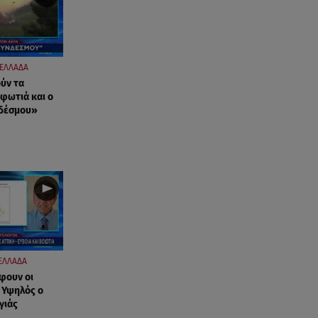
ΕΛΛΑΔΑ
ύν τα
 φωτιά και ο
νδέσμου»
ΕΛΛΑΔΑ
φουν οι
- Υψηλός ο
γιάς