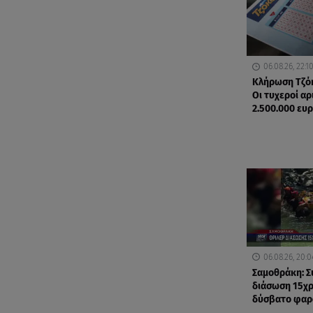
06.08.26, 22:1
Κλήρωση Τζόκ
Οι τυχεροί αρ
2.500.000 ευ
06.08.26, 20:0
Σαμοθράκη: Σ
διάσωση 15χ
δύσβατο φαρ