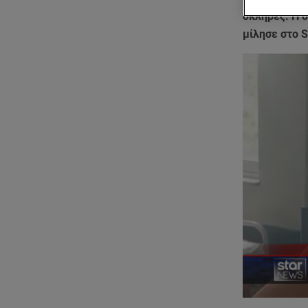
σκληρές. Η 
μίλησε στο 