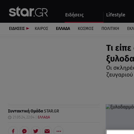
Αθλητικά
Quiz
Ειδήσεις
Lifestyle
Αυτοκίνητο
ΕΙΔΗΣΕΙΣ
ΚΑΙΡΟΣ
ΕΛΛΑΔΑ
ΚΟΣΜΟΣ
ΠΟΛΙΤΙΚΗ
ΕΚ
Τι είπε
ξυλοδα
Οι σκληρέ
ζευγαριο
Συντακτική Ομάδα
STAR.GR
21.05.24, 22:04
ΕΛΛΑΔΑ