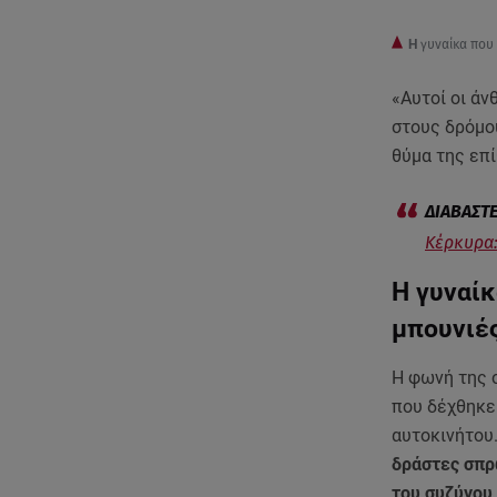
Η
γυναίκα που
«Αυτοί οι άν
στους δρόμο
θύμα της επ
Κέρκυρα:
Η γυναίκ
μπουνιέ
Η φωνή της σ
που δέχθηκε
αυτοκινήτου
δράστες σπρώ
του συζύγου 