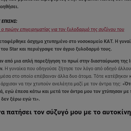
 βοηθήσει.
ι ο πρώην επιχειρηματίας για τον ξυλοδαρμό της συζύγου του
μεταφέρθηκε άσχημα χτυπημένο στο νοσοκομείο ΚΑΤ. Η γυναί
 του Star και περιέγραψε τον άγριο ξυλοδαρμό τους.
αν από μια απλή παρεξήγηση το πρωί στην διασταύρωση της 
ν.
Η γυναίκα που οδηγούσε ζήτησε τον λόγο από οδηγό άλλου
 μέσα στο οποίο επέβαιναν άλλα δυο άτομα. Τότε κατέβηκαν 
 άρχισαν να την χτυπούν ανελέητα μαζί με τον άντρα της:
«Ότ
ά, εγώ έπεσα κάτω και μετά τον άντρα μου τον χτύπησαν με 
ι δεν ξέρω εγώ τι».
α πατήσει τον σύζυγό μου με το αυτοκίν