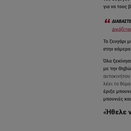
για να τους
Δικάζετα
Το ζευγάρι 
στην κάμερα
Όλα ξεκίνησ
με την Θηβώ
αυτοκινήτου
λέει το θύμα
έριξε μπουνι
μπουνιές κα
«Ήθελε ν