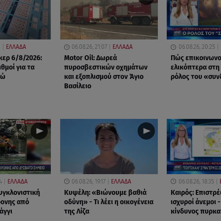
0
ΕΛΛΑΔΑ
06.08.26, 21:07
ΕΛΛΑΔΑ
06.08.26, 20:25
ερ 6/8/2026:
Motor Oil: Δωρεά
Πώς επικοινωνο
ιθμοί για τα
πυροσβεστικών οχημάτων
ελικόπτερα στη
ρώ
και εξοπλισμού στον Άγιο
ρόλος του «συ
Βασίλειο
4
ΕΛΛΑΔΑ
06.08.26, 19:17
ΕΛΛΑΔΑ
06.08.26, 18:35
υγκλονιστική
Κυψέλη: «Βιώνουμε βαθιά
Καιρός: Επιστρέ
ρονης από
οδύνη» - Τι λέει η οικογένεια
ισχυροί άνεμοι 
άγγι
της Λίζα
κίνδυνος πυρκα