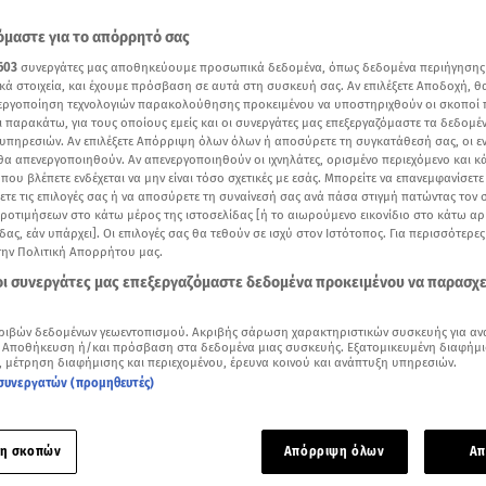
μαστε για το απόρρητό σας
603
συνεργάτες μας αποθηκεύουμε προσωπικά δεδομένα, όπως δεδομένα περιήγησης
κά στοιχεία, και έχουμε πρόσβαση σε αυτά στη συσκευή σας. Αν επιλέξετε Αποδοχή, θ
νεργοποίηση τεχνολογιών παρακολούθησης προκειμένου να υποστηριχθούν οι σκοποί
ι παρακάτω, για τους οποίους εμείς και οι συνεργάτες μας επεξεργαζόμαστε τα δεδομέ
υπηρεσιών. Αν επιλέξετε Απόρριψη όλων όλων ή αποσύρετε τη συγκατάθεσή σας, οι ε
 θα απενεργοποιηθούν. Αν απενεργοποιηθούν οι ιχνηλάτες, ορισμένο περιεχόμενο και κά
 που βλέπετε ενδέχεται να μην είναι τόσο σχετικές με εσάς. Μπορείτε να επανεμφανίσετ
ξετε τις επιλογές σας ή να αποσύρετε τη συναίνεσή σας ανά πάσα στιγμή πατώντας τον
προτιμήσεων στο κάτω μέρος της ιστοσελίδας [ή το αιωρούμενο εικονίδιο στο κάτω α
δας, εάν υπάρχει]. Οι επιλογές σας θα τεθούν σε ισχύ στον Ιστότοπος. Για περισσότερε
την Πολιτική Απορρήτου μας.
 οι συνεργάτες μας επεξεργαζόμαστε δεδομένα προκειμένου να παρασχ
Δείτε περισσότερα άρθρα μας στα αποτελέσματα αναζήτησης
ριβών δεδομένων γεωεντοπισμού. Ακριβής σάρωση χαρακτηριστικών συσκευής για αν
Add star.gr on Google
 Αποθήκευση ή/και πρόσβαση στα δεδομένα μιας συσκευής. Εξατομικευμένη διαφήμι
, μέτρηση διαφήμισης και περιεχομένου, έρευνα κοινού και ανάπτυξη υπηρεσιών.
συνεργατών (προμηθευτές)
ου Β. Γκούμα για τον ξυλοδαρμό στο κεντρικό δελτίο ειδήσεων του Star
η σκοπών
Απόρριψη όλων
Απ
 ξυλοκοπήθηκε άγρια από τρία άτομα στη μέση του δρόμου μ
 μεταξύ οδηγών. Οι εικόνες που κατέγραψε κάμερα είναι ιδ