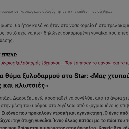
 τραυματίσθηκε όπως και ο σύζυγός της μετά την επίθεση που δέχθηκαν
θρωποι θα ήταν καλά να ήταν στο νοσοκομείο ή στο τρελοκομε
υς, αυτό έχω να πω» δηλώνει σοκαρισμένη γυναίκα που έπεσ
ίθεσης.
 Άγριος ξυλοδαρμός 16χρονου – Του έσπασαν το σαγόνι και τ
α θύμα ξυλοδαρμού στο Star: «Mας χτυπο
ς και κλωτσιές»
πάει. Δακρύζει, ενώ προσπαθεί να συνέλθει από τα άγρια χ
 στην μέση του δρόμου στο Αιγάλεω από εξαγριωμένους επι
.
Εικόνες που προκαλούν ντροπή και αγανάκτηση .Ο ένας από
χνει την άτυχη γυναίκα. Ένας άλλος πατάει με το πόδι του 
της που βρίσκεται αιμόφυρτος στην άσφαλτο. Κανείς δεν κάν