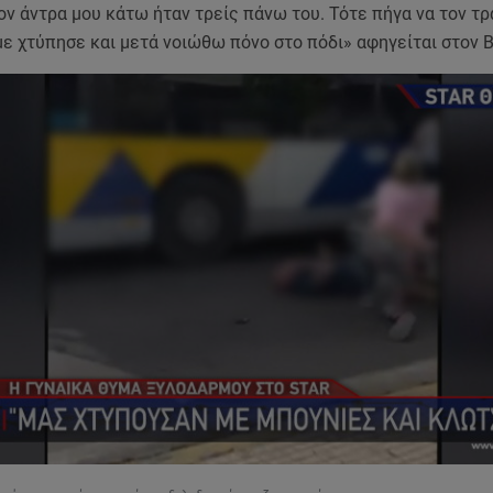
ον άντρα μου κάτω ήταν τρείς πάνω του. Τότε πήγα να τον τ
ε χτύπησε και μετά νοιώθω πόνο στο πόδι» αφηγείται στον 