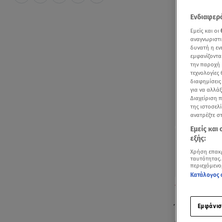
Ενδιαφερό
Εμείς και οι
αναγνωριστι
δυνατή η ε
εμφανίζοντα
την παροχή 
τεχνολογίες
διαφημίσεις
για να αλλά
Διαχείριση 
της ιστοσελί
ανατρέξτε σ
Εμείς και
εξής:
Χρήση επακ
ταυτότητας.
περιεχόμενο
Κατάλογος 
Το ρεπορτάζ τ
Εμφάνισ
Ένα ζευγάρι
διαπληκτισμό