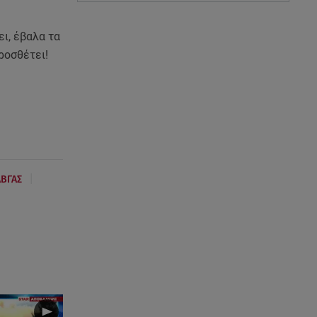
ι, έβαλα τα
προσθέτει!
|
ΒΓΑΣ