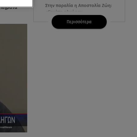
Στην παραλία η Αποστολία Ζώη:
υπήματα
«Γεμάτη αλμύρα»
Περισσότερα
06.08.26 , 22:10
Κλήρωση Τζόκερ 6/8/2026: Οι
τυχεροί αριθμοί για τα
2.500.000 ευρώ
06.08.26 , 22:02
Σύγκρουση τραμ στη Γερμανία:
25 τραυματίες, 7 σε σοβαρή
κατάσταση
06.08.26 , 21:59
Νέες τουρκικές προκλήσεις στο
Αιγαίο - Αερομαχία με ελληνικά
F-16
06.08.26 , 21:31