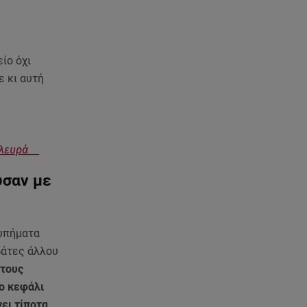
Τροχαίο για τον Mike - Η
ανακοίνωση του ράπερ στα
social media
ίο όχι
06.08.26 , 21:22
ε κι αυτή
Ισραήλ - Κύπρος - Κρήτη: Το
μεγαλύτερο υποθαλάσσιο
καλώδιο στον κόσμο
06.08.26 , 21:07
α πλευρά
Motor Oil: Δωρεά
πυροσβεστικών οχημάτων και
ύσαν με
εξοπλισμού στον Άγιο Βασίλειο
06.08.26 , 20:49
τυπήματα
Άκης Παυλόπουλος: Η τρυφερή
βάτες άλλου
εξομολόγηση της συζύγου του,
Ελένης Φωτοπούλου
 τους
το κεφάλι
06.08.26 , 20:25
ει τίποτα