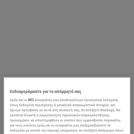
Ενδιαφερόμαστε για το απόρρητό σας
Εμείς και οι
603
συνεργάτες μας αποθηκεύουμε προσωπικά δεδομένα,
όπως δεδομένα περιήγησης ή μοναδικά αναγνωριστικά στοιχεία, και
έχουμε πρόσβαση σε αυτά στη συσκευή σας. Αν επιλέξετε Αποδοχή, θα
καταστεί δυνατή η ενεργοποίηση τεχνολογιών παρακολούθησης
προκειμένου να υποστηριχθούν οι σκοποί που εμφανίζονται παρακάτω,
για τους οποίους εμείς και οι συνεργάτες μας επεξεργαζόμαστε τα
δεδομένα με σκοπό την παροχή υπηρεσιών. Αν επιλέξετε Απόρριψη όλων