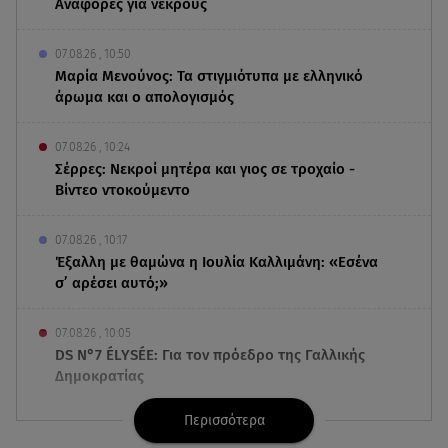
Αναφορές για νεκρούς
07.08.26 , 10:50
Μαρία Μενούνος: Τα στιγμιότυπα με ελληνικό
άρωμα και ο απολογισμός
07.08.26 , 10:24
Σέρρες: Νεκροί μητέρα και γιος σε τροχαίο -
Βίντεο ντοκούμεντο
07.08.26 , 10:17
Έξαλλη με θαμώνα η Ιουλία Καλλιμάνη: «Εσένα
σ’ αρέσει αυτό;»
07.08.26 , 10:05
DS N°7 ÉLYSÉE: Για τον πρόεδρο της Γαλλικής
Δημοκρατίας
Περισσότερα
07.08.26 , 10:00
Νηστεία Δεκαπενταύγουστου: φτιάξτε παστίτσιο