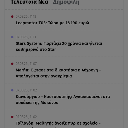
Τελευταία Νέα
Δημοφιλή
07.08.26 , 11:18
Leapmotor T03: Τώρα με 16.190 ευρώ
07.08.26 , 11:13
Stars System: Γιορτάζει 20 χρόνια και γίνεται
καθημερινό στο Star
07.08.26 , 11:07
Marfin: Έφτασε στα δικαστήρια η 46χρονη -
Απολογείται στην ανακρίτρια
07.08.26 , 11:02
Καινούργιου - Κουτσουμπής: Αγκαλιασμένοι στα
σοκάκια της Μυκόνου
07.08.26 , 11:02
Ταϊλάνδη: Μαθητής άνοιξε πυρ σε σχολείο -