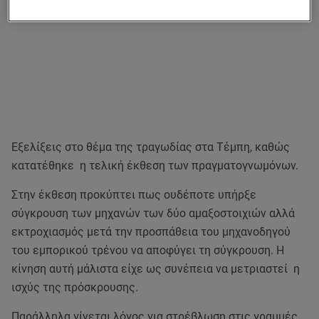
Εξελίξεις στο θέμα της τραγωδίας στα Τέμπη, καθώς
κατατέθηκε η τελική έκθεση των πραγματογνωμόνων.
Στην έκθεση προκύπτει πως ουδέποτε υπήρξε
σύγκρουση των μηχανών των δύο αμαξοστοιχιών αλλά
εκτροχιασμός μετά την προσπάθεια του μηχανοδηγού
του εμπορικού τρένου να αποφύγει τη σύγκρουση. Η
κίνηση αυτή μάλιστα είχε ως συνέπεια να μετριαστεί η
ισχύς της πρόσκρουσης.
Παράλληλα γίνεται λόγος για στρέβλωση στις γραμμές