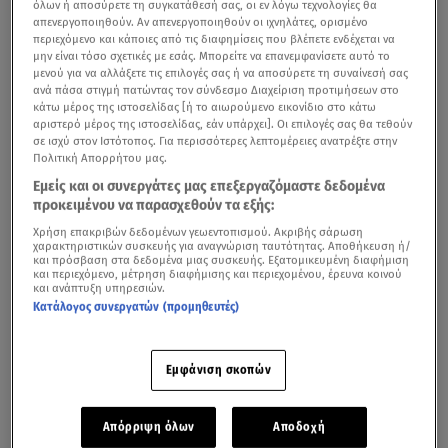
όλων ή αποσύρετε τη συγκατάθεσή σας, οι εν λόγω τεχνολογίες θα
απενεργοποιηθούν. Αν απενεργοποιηθούν οι ιχνηλάτες, ορισμένο
περιεχόμενο και κάποιες από τις διαφημίσεις που βλέπετε ενδέχεται να
μην είναι τόσο σχετικές με εσάς. Μπορείτε να επανεμφανίσετε αυτό το
μενού για να αλλάξετε τις επιλογές σας ή να αποσύρετε τη συναίνεσή σας
ανά πάσα στιγμή πατώντας τον σύνδεσμο Διαχείριση προτιμήσεων στο
κάτω μέρος της ιστοσελίδας [ή το αιωρούμενο εικονίδιο στο κάτω
αριστερό μέρος της ιστοσελίδας, εάν υπάρχει]. Οι επιλογές σας θα τεθούν
σε ισχύ στον Ιστότοπος. Για περισσότερες λεπτομέρειες ανατρέξτε στην
Πολιτική Απορρήτου μας.
Εμείς και οι συνεργάτες μας επεξεργαζόμαστε δεδομένα
προκειμένου να παρασχεθούν τα εξής:
Χρήση επακριβών δεδομένων γεωεντοπισμού. Ακριβής σάρωση
χαρακτηριστικών συσκευής για αναγνώριση ταυτότητας. Αποθήκευση ή/
και πρόσβαση στα δεδομένα μιας συσκευής. Εξατομικευμένη διαφήμιση
και περιεχόμενο, μέτρηση διαφήμισης και περιεχομένου, έρευνα κοινού
και ανάπτυξη υπηρεσιών.
Κατάλογος συνεργατών (προμηθευτές)
Εμφάνιση σκοπών
Απόρριψη όλων
Αποδοχή