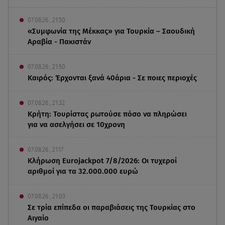
07.08.26 , 21:50
«Συμφωνία της Μέκκας» για Τουρκία – Σαουδική
Αραβία - Πακιστάν
07.08.26 , 21:50
Καιρός: Έρχονται ξανά 40άρια - Σε ποιες περιοχές
07.08.26 , 21:32
Κρήτη: Τουρίστας ρωτούσε πόσο να πληρώσει
για να ασελγήσει σε 10χρονη
07.08.26 , 21:17
Κλήρωση Eurojackpot 7/8/2026: Οι τυχεροί
αριθμοί για τα 32.000.000 ευρώ
07.08.26 , 21:03
Σε τρία επίπεδα οι παραβιάσεις της Τουρκίας στο
Αιγαίο