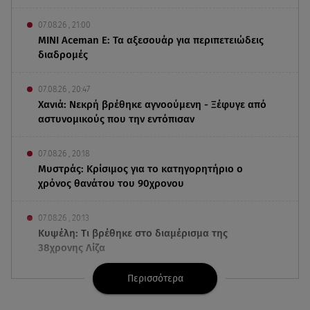
07.08.26 , 21:00
MINI Aceman E: Τα αξεσουάρ για περιπετειώδεις
διαδρομές
07.08.26 , 20:47
Χανιά: Νεκρή βρέθηκε αγνοούμενη - Ξέφυγε από
αστυνομικούς που την εντόπισαν
07.08.26 , 20:18
Μυστράς: Κρίσιμος για το κατηγορητήριο ο
χρόνος θανάτου του 90χρονου
07.08.26 , 20:13
Κυψέλη: Tι βρέθηκε στο διαμέρισμα της
38χρονης Λίζα
Περισσότερα
07.08.26 , 19:15
Συντάξεις Σεπτεμβρίου: Πότε θα μπουν τα