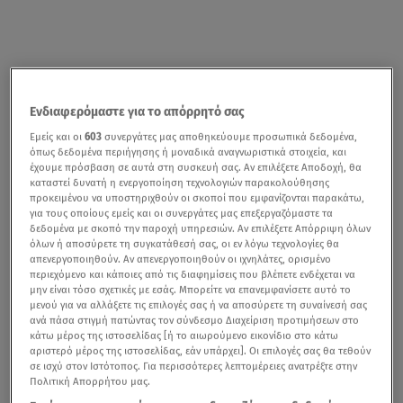
Ενδιαφερόμαστε για το απόρρητό σας
Εμείς και οι
603
συνεργάτες μας αποθηκεύουμε προσωπικά δεδομένα,
όπως δεδομένα περιήγησης ή μοναδικά αναγνωριστικά στοιχεία, και
έχουμε πρόσβαση σε αυτά στη συσκευή σας. Αν επιλέξετε Αποδοχή, θα
καταστεί δυνατή η ενεργοποίηση τεχνολογιών παρακολούθησης
προκειμένου να υποστηριχθούν οι σκοποί που εμφανίζονται παρακάτω,
για τους οποίους εμείς και οι συνεργάτες μας επεξεργαζόμαστε τα
δεδομένα με σκοπό την παροχή υπηρεσιών. Αν επιλέξετε Απόρριψη όλων
όλων ή αποσύρετε τη συγκατάθεσή σας, οι εν λόγω τεχνολογίες θα
απενεργοποιηθούν. Αν απενεργοποιηθούν οι ιχνηλάτες, ορισμένο
περιεχόμενο και κάποιες από τις διαφημίσεις που βλέπετε ενδέχεται να
μην είναι τόσο σχετικές με εσάς. Μπορείτε να επανεμφανίσετε αυτό το
μενού για να αλλάξετε τις επιλογές σας ή να αποσύρετε τη συναίνεσή σας
ανά πάσα στιγμή πατώντας τον σύνδεσμο Διαχείριση προτιμήσεων στο
κάτω μέρος της ιστοσελίδας [ή το αιωρούμενο εικονίδιο στο κάτω
αριστερό μέρος της ιστοσελίδας, εάν υπάρχει]. Οι επιλογές σας θα τεθούν
σε ισχύ στον Ιστότοπος. Για περισσότερες λεπτομέρειες ανατρέξτε στην
Πολιτική Απορρήτου μας.