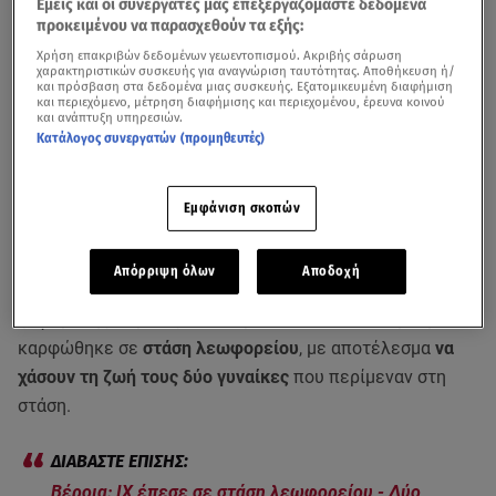
Εμείς και οι συνεργάτες μας επεξεργαζόμαστε δεδομένα
προκειμένου να παρασχεθούν τα εξής:
Χρήση επακριβών δεδομένων γεωεντοπισμού. Ακριβής σάρωση
χαρακτηριστικών συσκευής για αναγνώριση ταυτότητας. Αποθήκευση ή/
και πρόσβαση στα δεδομένα μιας συσκευής. Εξατομικευμένη διαφήμιση
και περιεχόμενο, μέτρηση διαφήμισης και περιεχομένου, έρευνα κοινού
και ανάπτυξη υπηρεσιών.
Κατάλογος συνεργατών (προμηθευτές)
Τραγωδία στη Βέροια: Νεκρές δύο γυναίκες που περίμεναν σε στάση
Εμφάνιση σκοπών
λεωφορείου/ ρεπορτάζ Λευκής Γεωργάκη στο μεσημεριανό δελτίο του
Star
Απόρριψη όλων
Αποδοχή
Μια τραγωδία συνέβη στη
Βέροια
, όταν αυτοκίνητο
ξέφυγε της πορείας του, πέρασε στο αντίθετο ρεύμα και
καρφώθηκε σε
στάση λεωφορείου
, με αποτέλεσμα
να
χάσουν τη ζωή τους δύο γυναίκες
που περίμεναν στη
στάση.
Βέροια: ΙΧ έπεσε σε στάση λεωφορείου - Δύο