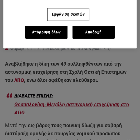
Εμφάνιση σκοπών
Απόρριψη όλων
Αποδοχή
Αναβλήθηκε η δίκη των συλληφθέντων στο ΑΠΘ (video ΕΡΤ)
Αναβλήθηκε η δίκη των 49 συλληφθέντων από την
αστυνομική επιχείρηση στη Σχολή Θετική Επιστημών
του
ΑΠΘ
, ενώ όλοι αφέθηκαν ελεύθεροι.
Θεσσαλονίκη: Μεγάλη αστυνομική επιχείρηση στο
ΑΠΘ
Μετά την
εις βάρος τους ποινική δίωξη για σοβαρή
διατάραξη ομαλής λειτουργίας νομικού προσώπου