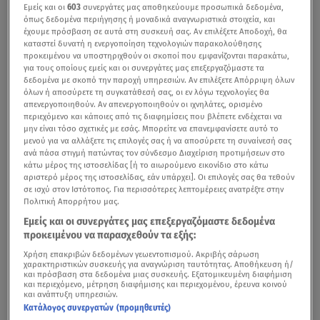
Εμείς και οι
603
συνεργάτες μας αποθηκεύουμε προσωπικά δεδομένα,
όπως δεδομένα περιήγησης ή μοναδικά αναγνωριστικά στοιχεία, και
έχουμε πρόσβαση σε αυτά στη συσκευή σας. Αν επιλέξετε Αποδοχή, θα
καταστεί δυνατή η ενεργοποίηση τεχνολογιών παρακολούθησης
προκειμένου να υποστηριχθούν οι σκοποί που εμφανίζονται παρακάτω,
για τους οποίους εμείς και οι συνεργάτες μας επεξεργαζόμαστε τα
δεδομένα με σκοπό την παροχή υπηρεσιών. Αν επιλέξετε Απόρριψη όλων
όλων ή αποσύρετε τη συγκατάθεσή σας, οι εν λόγω τεχνολογίες θα
απενεργοποιηθούν. Αν απενεργοποιηθούν οι ιχνηλάτες, ορισμένο
περιεχόμενο και κάποιες από τις διαφημίσεις που βλέπετε ενδέχεται να
μην είναι τόσο σχετικές με εσάς. Μπορείτε να επανεμφανίσετε αυτό το
μενού για να αλλάξετε τις επιλογές σας ή να αποσύρετε τη συναίνεσή σας
ανά πάσα στιγμή πατώντας τον σύνδεσμο Διαχείριση προτιμήσεων στο
κάτω μέρος της ιστοσελίδας [ή το αιωρούμενο εικονίδιο στο κάτω
αριστερό μέρος της ιστοσελίδας, εάν υπάρχει]. Οι επιλογές σας θα τεθούν
σε ισχύ στον Ιστότοπος. Για περισσότερες λεπτομέρειες ανατρέξτε στην
Πολιτική Απορρήτου μας.
Εμείς και οι συνεργάτες μας επεξεργαζόμαστε δεδομένα
προκειμένου να παρασχεθούν τα εξής:
Χρήση επακριβών δεδομένων γεωεντοπισμού. Ακριβής σάρωση
χαρακτηριστικών συσκευής για αναγνώριση ταυτότητας. Αποθήκευση ή/
και πρόσβαση στα δεδομένα μιας συσκευής. Εξατομικευμένη διαφήμιση
και περιεχόμενο, μέτρηση διαφήμισης και περιεχομένου, έρευνα κοινού
και ανάπτυξη υπηρεσιών.
Κατάλογος συνεργατών (προμηθευτές)