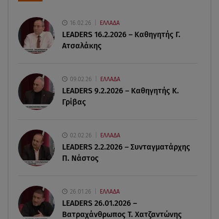
06.08.26 , 20:49
Άκης Παυλόπουλος: Η τρυφερή εξομολόγηση
16.02.26
ΕΛΛΑΔΑ
της συζύγου του, Ελένης Φωτοπούλου
LEADERS 16.2.2026 – Καθηγητής Γ.
Ατσαλάκης
06.08.26 , 20:25
Πώς επικοινωνούν τα ελικόπτερα στη φωτιά και
ο ρόλος του «συνδέσμου»
09.02.26
ΕΛΛΑΔΑ
LEADERS 9.2.2026 – Καθηγητής Κ.
Γρίβας
06.08.26 , 20:16
Αθηνά Οικονομάκου από την Μπόρα Μπόρα:
«Έσκασε όλη η κούραση του χειμώνα»
02.02.26
ΕΛΛΑΔΑ
LEADERS 2.2.2026 – Συνταγματάρχης
06.08.26 , 20:04
Π. Νάστος
Σαμοθράκη: Συγκλονιστική διάσωση 15χρονης
από δύσβατο φαράγγι
26.01.26
ΕΛΛΑΔΑ
06.08.26 , 19:44
LEADERS 26.01.2026 –
Πότε δεν επιβάλλεται φόρος κληρονομιάς σε
Βατραχάνθρωπος Τ. Χατζαντώνης
τραπεζικές καταθέσεις