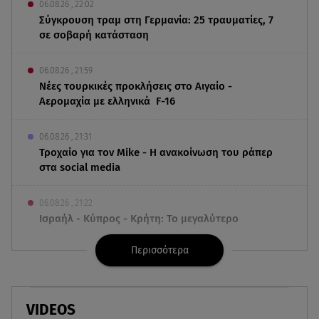
06.08.26 , 22:02
Σύγκρουση τραμ στη Γερμανία: 25 τραυματίες, 7
σε σοβαρή κατάσταση
06.08.26 , 21:59
Νέες τουρκικές προκλήσεις στο Αιγαίο -
Αερομαχία με ελληνικά F-16
06.08.26 , 21:31
Τροχαίο για τον Mike - Η ανακοίνωση του ράπερ
στα social media
06.08.26 , 21:22
Ισραήλ - Κύπρος - Κρήτη: Το μεγαλύτερο
υποθαλάσσιο καλώδιο στον κόσμο
Περισσότερα
06.08.26 , 21:07
Motor Oil: Δωρεά πυροσβεστικών οχημάτων και
εξοπλισμού στον Άγιο Βασίλειο
VIDEOS