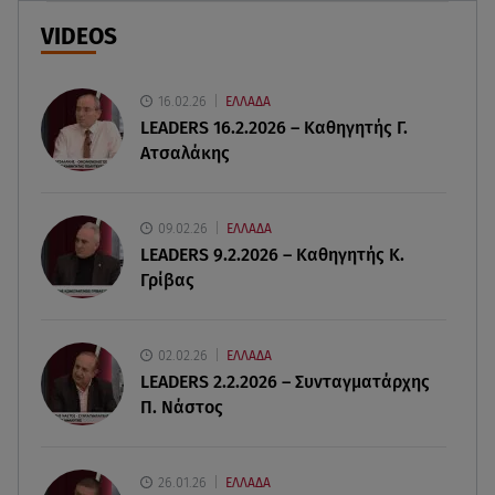
animal print μπικίνι!
VIDEOS
08.08.26 , 13:49
Πάνω από 56.000 επιβάτες αναχώρησαν σήμερα
16.02.26
ΕΛΛΑΔΑ
από τα λιμάνια της Αττικής
LEADERS 16.2.2026 – Καθηγητής Γ.
Ατσαλάκης
08.08.26 , 13:29
Θρίλερ στον Λυκαβηττό: Βρέθηκε σορός σε
σπηλιά - Φωτογραφίες από το σημείο
09.02.26
ΕΛΛΑΔΑ
LEADERS 9.2.2026 – Καθηγητής Κ.
Γρίβας
08.08.26 , 13:11
ΑΜΜΟΣ - Η πρώτη ανάγνωση (αναλόγιο) στο
θέατρο Άβατον
02.02.26
ΕΛΛΑΔΑ
LEADERS 2.2.2026 – Συνταγματάρχης
08.08.26 , 13:07
Π. Νάστος
Σέρρες: Απόσπαση προσοχής ή απειρία πίσω από
το φονικό τροχαίο
26.01.26
ΕΛΛΑΔΑ
08.08.26 , 13:06