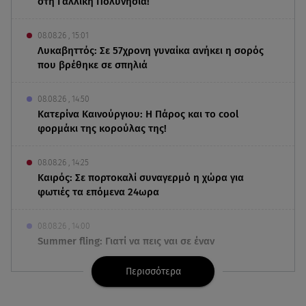
στη Γαλλική Πολυνησία!
08.08.26 , 15:01
Λυκαβηττός: Σε 57χρονη γυναίκα ανήκει η σορός
που βρέθηκε σε σπηλιά
08.08.26 , 14:50
Κατερίνα Καινούργιου: Η Πάρος και το cool
φορμάκι της κορούλας της!
08.08.26 , 14:25
Καιρός: Σε πορτοκαλί συναγερμό η χώρα για
φωτιές τα επόμενα 24ωρα
08.08.26 , 14:00
Summer fling: Γιατί να πεις ναι σε έναν
καλοκαιρινό έρωτα
Περισσότερα
08.08.26 , 13:59
Αθηνά Οικονομάκου: Οι... hot αναρτήσεις της με