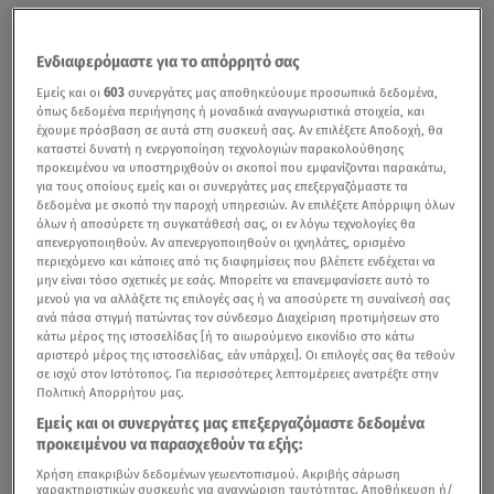
Ενδιαφερόμαστε για το απόρρητό σας
Εμείς και οι
603
συνεργάτες μας αποθηκεύουμε προσωπικά δεδομένα,
όπως δεδομένα περιήγησης ή μοναδικά αναγνωριστικά στοιχεία, και
έχουμε πρόσβαση σε αυτά στη συσκευή σας. Αν επιλέξετε Αποδοχή, θα
καταστεί δυνατή η ενεργοποίηση τεχνολογιών παρακολούθησης
προκειμένου να υποστηριχθούν οι σκοποί που εμφανίζονται παρακάτω,
για τους οποίους εμείς και οι συνεργάτες μας επεξεργαζόμαστε τα
δεδομένα με σκοπό την παροχή υπηρεσιών. Αν επιλέξετε Απόρριψη όλων
όλων ή αποσύρετε τη συγκατάθεσή σας, οι εν λόγω τεχνολογίες θα
απενεργοποιηθούν. Αν απενεργοποιηθούν οι ιχνηλάτες, ορισμένο
περιεχόμενο και κάποιες από τις διαφημίσεις που βλέπετε ενδέχεται να
μην είναι τόσο σχετικές με εσάς. Μπορείτε να επανεμφανίσετε αυτό το
μενού για να αλλάξετε τις επιλογές σας ή να αποσύρετε τη συναίνεσή σας
ανά πάσα στιγμή πατώντας τον σύνδεσμο Διαχείριση προτιμήσεων στο
κάτω μέρος της ιστοσελίδας [ή το αιωρούμενο εικονίδιο στο κάτω
αριστερό μέρος της ιστοσελίδας, εάν υπάρχει]. Οι επιλογές σας θα τεθούν
σε ισχύ στον Ιστότοπος. Για περισσότερες λεπτομέρειες ανατρέξτε στην
Πολιτική Απορρήτου μας.
Εμείς και οι συνεργάτες μας επεξεργαζόμαστε δεδομένα
προκειμένου να παρασχεθούν τα εξής:
Χρήση επακριβών δεδομένων γεωεντοπισμού. Ακριβής σάρωση
χαρακτηριστικών συσκευής για αναγνώριση ταυτότητας. Αποθήκευση ή/