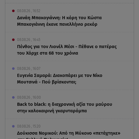
08.08.26 , 16:52
Δανάη Μπακογιάννη: Η κόρη του Κώστα
Μπακογιάννη έκανε πανελλήνιο ρεκόρ
08.08.26 , 16:45
Πένθος για τον Λιονέλ Μέσι - Πέθανε ο πατέρας
του Χόρχε στα 68 του χρόνια
08.08.26 , 16:07
Ευγενία Σαμαρά: Διακοπάρει με τον Νίκο
Μουτσινά - Πού βρίσκονται;
08.08.26 , 16:00
Back to black: η διαχρονική αξία του μαύρου
στην καλοκαιρινή γκαρνταρόμπα
08.08.26 , 15:20
Δούκισσα Νομικού: Από τη Μύκονο «πετάχτηκε»