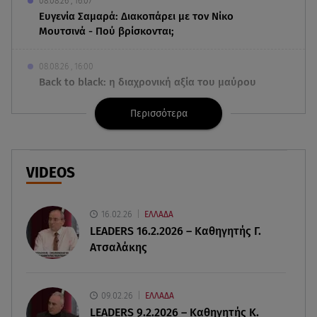
08.08.26 , 16:07
Ευγενία Σαμαρά: Διακοπάρει με τον Νίκο
Μουτσινά - Πού βρίσκονται;
08.08.26 , 16:00
Back to black: η διαχρονική αξία του μαύρου
στην καλοκαιρινή γκαρνταρόμπα
Περισσότερα
08.08.26 , 15:20
Δούκισσα Νομικού: Από τη Μύκονο «πετάχτηκε»
στη Γαλλική Πολυνησία!
VIDEOS
08.08.26 , 15:01
Λυκαβηττός: Σε 57χρονη γυναίκα ανήκει η σορός
16.02.26
ΕΛΛΑΔΑ
που βρέθηκε σε σπηλιά
LEADERS 16.2.2026 – Καθηγητής Γ.
Ατσαλάκης
08.08.26 , 14:50
Κατερίνα Καινούργιου: Η Πάρος και το cool
φορμάκι της κορούλας της!
09.02.26
ΕΛΛΑΔΑ
LEADERS 9.2.2026 – Καθηγητής Κ.