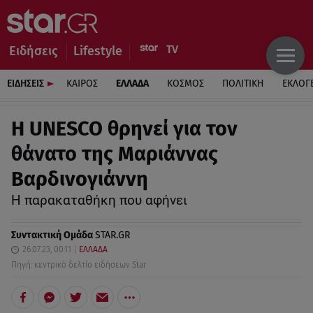
Ειδήσεις
Lifestyle
ΕΙΔΗΣΕΙΣ
ΚΑΙΡΟΣ
ΕΛΛΑΔΑ
ΚΟΣΜΟΣ
ΠΟΛΙΤΙΚΗ
ΕΚΛΟΓ
Η UNESCO θρηνεί για τον
θάνατο της Μαριάννας
Βαρδινογιάννη
Η παρακαταθήκη που αφήνει
Συντακτική Ομάδα
STAR.GR
26.07.23, 00:11
ΕΛΛΑΔΑ
Πηγή: κεντρικό δελτίο ειδήσεων Star