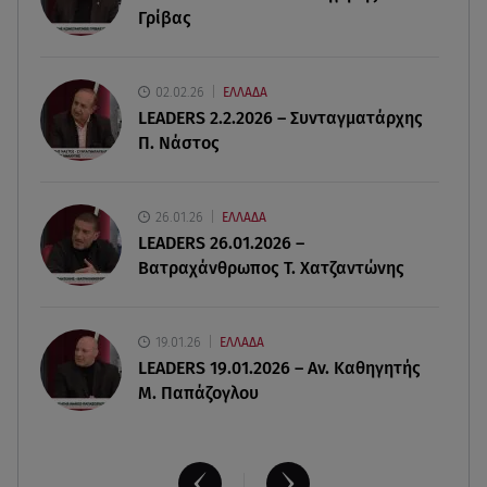
Γρίβας
08.08.26 , 14:25
Καιρός: Σε πορτοκαλί συναγερμό η χώρα για
φωτιές τα επόμενα 24ωρα
02.02.26
ΕΛΛΑΔΑ
LEADERS 2.2.2026 – Συνταγματάρχης
08.08.26 , 14:00
Π. Νάστος
Summer fling: Γιατί να πεις ναι σε έναν
καλοκαιρινό έρωτα
26.01.26
ΕΛΛΑΔΑ
08.08.26 , 13:59
LEADERS 26.01.2026 –
Αθηνά Οικονομάκου: Οι... hot αναρτήσεις της με
Βατραχάνθρωπος Τ. Χατζαντώνης
animal print μπικίνι!
19.01.26
ΕΛΛΑΔΑ
LEADERS 19.01.2026 – Αν. Καθηγητής
Μ. Παπάζογλου