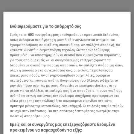
Ενδιαφερόμαστε για το απόρρητό σας
Εμείς και οι
603
συνεργάτες μας αποθηκεύουμε προσωπικά δεδομένα,
όπως δεδομένα περιήγησης ή μοναδικά αναγνωριστικά στοιχεία, και
έχουμε πρόσβαση σε αυτά στη συσκευή σας. Αν επιλέξετε Αποδοχή, θα
καταστεί δυνατή η ενεργοποίηση τεχνολογιών παρακολούθησης
προκειμένου να υποστηριχθούν οι σκοποί που εμφανίζονται παρακάτω,
για τους οποίους εμείς και οι συνεργάτες μας επεξεργαζόμαστε τα
δεδομένα με σκοπό την παροχή υπηρεσιών. Αν επιλέξετε Απόρριψη όλων
όλων ή αποσύρετε τη συγκατάθεσή σας, οι εν λόγω τεχνολογίες θα
απενεργοποιηθούν. Αν απενεργοποιηθούν οι ιχνηλάτες, ορισμένο
περιεχόμενο και κάποιες από τις διαφημίσεις που βλέπετε ενδέχεται να
μην είναι τόσο σχετικές με εσάς. Μπορείτε να επανεμφανίσετε αυτό το
μενού για να αλλάξετε τις επιλογές σας ή να αποσύρετε τη συναίνεσή σας
ανά πάσα στιγμή πατώντας τον σύνδεσμο Διαχείριση προτιμήσεων στο
κάτω μέρος της ιστοσελίδας [ή το αιωρούμενο εικονίδιο στο κάτω
αριστερό μέρος της ιστοσελίδας, εάν υπάρχει]. Οι επιλογές σας θα τεθούν
σε ισχύ στον Ιστότοπος. Για περισσότερες λεπτομέρειες ανατρέξτε στην
Πολιτική Απορρήτου μας.
Εμείς και οι συνεργάτες μας επεξεργαζόμαστε δεδομένα
προκειμένου να παρασχεθούν τα εξής: