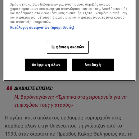
Χρήση επακριβών δεδομένων γεωεντοπισμού. Ακριβής σάρωση
χαρακτηριστικών συσκευής για αναγνώριση ταυτότητας. Αποθήκευση ή/
και πρόσβαση στα δεδομένα μιας συσκευής. Εξατομικευμένη διαφήμιση
και περιεχόμενο, μέτρηση διαφήμισης και περιεχομένου, έρευνα κοινού
και ανάπτυξη υπηρεσιών.
Κατάλογος συνεργατών (προμηθευτές)
Εμφάνιση σκοπών
Η
Unesco
πενθεί για τον θάνατο της
Μαριάννας
Βαρδινογιάννη
, η είδηση του οποίου σκόρπισε θλίψη
Απόρριψη όλων
Αποδοχή
στον διεθνή Οργανισμό στο Παρίσι.
Μ. Βαρδινογιάννη: «Έμπαινα στα χειρουργεία για να
εμψυχώσω τους γιατρούς»
Η αγάπη και ο απόλυτος σεβασμός κυριαρχούν στις
καρδιές όλων στην Unesco, που τη γνώριζαν από το
1999, όταν διορίστηκε Πρέσβυς Καλής Θελήσεως και τη