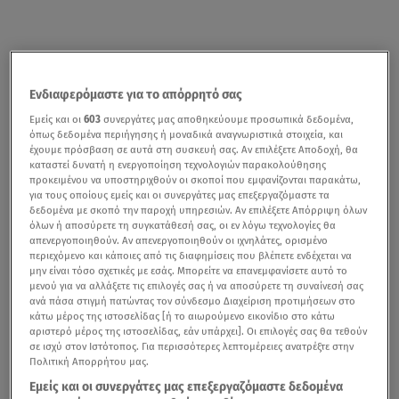
Ενδιαφερόμαστε για το απόρρητό σας
Εμείς και οι
603
συνεργάτες μας αποθηκεύουμε προσωπικά δεδομένα,
όπως δεδομένα περιήγησης ή μοναδικά αναγνωριστικά στοιχεία, και
έχουμε πρόσβαση σε αυτά στη συσκευή σας. Αν επιλέξετε Αποδοχή, θα
καταστεί δυνατή η ενεργοποίηση τεχνολογιών παρακολούθησης
προκειμένου να υποστηριχθούν οι σκοποί που εμφανίζονται παρακάτω,
για τους οποίους εμείς και οι συνεργάτες μας επεξεργαζόμαστε τα
δεδομένα με σκοπό την παροχή υπηρεσιών. Αν επιλέξετε Απόρριψη όλων
όλων ή αποσύρετε τη συγκατάθεσή σας, οι εν λόγω τεχνολογίες θα
απενεργοποιηθούν. Αν απενεργοποιηθούν οι ιχνηλάτες, ορισμένο
περιεχόμενο και κάποιες από τις διαφημίσεις που βλέπετε ενδέχεται να
μην είναι τόσο σχετικές με εσάς. Μπορείτε να επανεμφανίσετε αυτό το
μενού για να αλλάξετε τις επιλογές σας ή να αποσύρετε τη συναίνεσή σας
ανά πάσα στιγμή πατώντας τον σύνδεσμο Διαχείριση προτιμήσεων στο
κάτω μέρος της ιστοσελίδας [ή το αιωρούμενο εικονίδιο στο κάτω
αριστερό μέρος της ιστοσελίδας, εάν υπάρχει]. Οι επιλογές σας θα τεθούν
σε ισχύ στον Ιστότοπος. Για περισσότερες λεπτομέρειες ανατρέξτε στην
Πολιτική Απορρήτου μας.
Εμείς και οι συνεργάτες μας επεξεργαζόμαστε δεδομένα