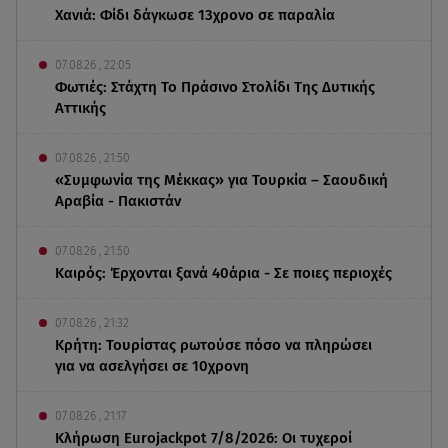
Χανιά: Φίδι δάγκωσε 13χρονο σε παραλία
07.08.26 , 22:05
Φωτιές: Στάχτη Το Πράσινο Στολίδι Της Δυτικής
Αττικής
07.08.26 , 21:50
«Συμφωνία της Μέκκας» για Τουρκία – Σαουδική
Αραβία - Πακιστάν
07.08.26 , 21:50
Καιρός: Έρχονται ξανά 40άρια - Σε ποιες περιοχές
07.08.26 , 21:32
Κρήτη: Τουρίστας ρωτούσε πόσο να πληρώσει
για να ασελγήσει σε 10χρονη
07.08.26 , 21:17
Κλήρωση Eurojackpot 7/8/2026: Οι τυχεροί