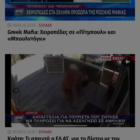
08.08.26, 23:30
ΕΛΛΑΔΑ
Greek Mafia: Χειροπέδες σε «Πίτμπουλ» και
«Μπουλντόγκ»
08.08.26, 22:45
ΕΛΛΑΔΑ
Κρήτη: Τι απαντά η ΕΛ.ΑΣ. για το βίντεο με τον