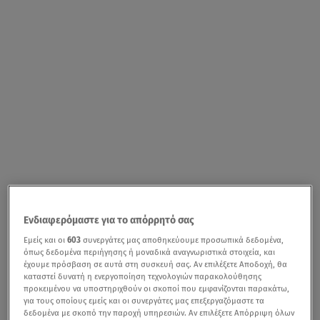
Ενδιαφερόμαστε για το απόρρητό σας
Εμείς και οι
603
συνεργάτες μας αποθηκεύουμε προσωπικά δεδομένα,
όπως δεδομένα περιήγησης ή μοναδικά αναγνωριστικά στοιχεία, και
έχουμε πρόσβαση σε αυτά στη συσκευή σας. Αν επιλέξετε Αποδοχή, θα
καταστεί δυνατή η ενεργοποίηση τεχνολογιών παρακολούθησης
προκειμένου να υποστηριχθούν οι σκοποί που εμφανίζονται παρακάτω,
για τους οποίους εμείς και οι συνεργάτες μας επεξεργαζόμαστε τα
δεδομένα με σκοπό την παροχή υπηρεσιών. Αν επιλέξετε Απόρριψη όλων