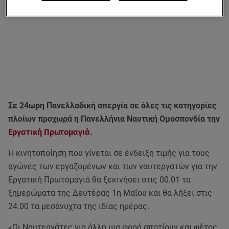
Σε 24ωρη Πανελλαδική απεργία σε όλες τις κατηγορίες
πλοίων προχωρά η Πανελλήνια Ναυτική Ομοσπονδία την
Εργατική Πρωτομαγιά
.
Η κινητοποίηση που γίνεται σε ένδειξη τιμής για τους
αγώνες των εργαζομένων και των ναυτεργατών για την
Εργατική Πρωτομαγιά θα ξεκινήσει στις 00.01 τα
ξημερώματα της Δευτέρας 1η Μαΐου και θα λήξει στις
24.00 τα μεσάνυχτα της ιδίας ημέρας.
«Οι Ναυτεργάτες για άλλη μια φορά αποτίουν και φέτος