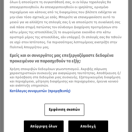
όλων ή αποσύρετε τη συγκατάθεσή σας, οι εν λόγω τεχνολογίες θα
απενεργοποιηθούν. Αν απενεργοποιηθούν οι ιχνηλάτες, ορισμένο
περιεχόμενο και κάποιες από τις διαφημίσεις που βλέπετε ενδέχεται να
μην είναι τόσο σχετικές με εσάς. Μπορείτε να επανεμφανίσετε αυτό το
μενού για να αλλάξετε τις επιλογές σας ή να αποσύρετε τη συναίνεσή σας
ανά πάσα στιγμή πατώντας τον σύνδεσμο Διαχείριση προτιμήσεων στο
κάτω μέρος της ιστοσελίδας [ή το αιωρούμενο εικονίδιο στο κάτω
αριστερό μέρος της ιστοσελίδας, εάν υπάρχει]. Οι επιλογές σας θα τεθούν
σε ισχύ στον Ιστότοπος. Για περισσότερες λεπτομέρειες ανατρέξτε στην
Πολιτική Απορρήτου μας.
Εμείς και οι συνεργάτες μας επεξεργαζόμαστε δεδομένα
προκειμένου να παρασχεθούν τα εξής:
Χρήση επακριβών δεδομένων γεωεντοπισμού. Ακριβής σάρωση
χαρακτηριστικών συσκευής για αναγνώριση ταυτότητας. Αποθήκευση ή/
και πρόσβαση στα δεδομένα μιας συσκευής. Εξατομικευμένη διαφήμιση
και περιεχόμενο, μέτρηση διαφήμισης και περιεχομένου, έρευνα κοινού
και ανάπτυξη υπηρεσιών.
Κατάλογος συνεργατών (προμηθευτές)
Εμφάνιση σκοπών
Απόρριψη όλων
Αποδοχή