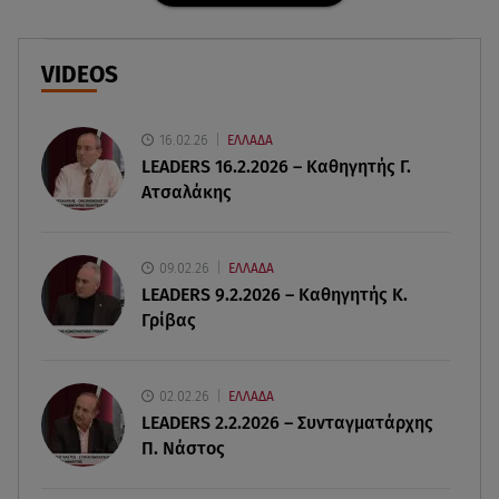
09.08.26 , 09:49
Καιρός: Red Code σε Αττική και άλλες 5 περιοχές
VIDEOS
09.08.26 , 09:15
Opel Astra: Ο «αστραφτερός» απόγονος του
Rekord C
16.02.26
ΕΛΛΑΔΑ
LEADERS 16.2.2026 – Καθηγητής Γ.
Ατσαλάκης
09.08.26 , 09:03
Γουίτνεϊ Χιούστον: Οι καταχρήσεις ο γάμος και η
κρυφή σχέση με τη βοηθό της
09.02.26
ΕΛΛΑΔΑ
LEADERS 9.2.2026 – Καθηγητής Κ.
09.08.26 , 08:44
Γρίβας
Σοβαρό τροχαίο στο Λαγονήσι: Τραυματίες δύο
αστυνομικοί της ΔΙΑΣ
02.02.26
ΕΛΛΑΔΑ
09.08.26 , 03:00
LEADERS 2.2.2026 – Συνταγματάρχης
Εορτολόγιο: Ποιοι γιορτάζουν στις 9 Αυγούστου
Π. Νάστος
08.08.26 , 23:55