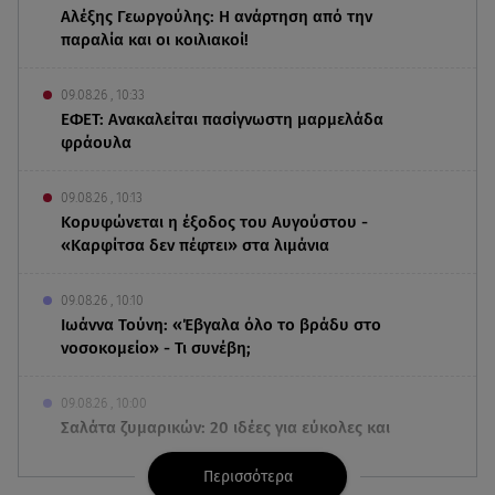
Αλέξης Γεωργούλης: Η ανάρτηση από την
παραλία και οι κοιλιακοί!
09.08.26 , 10:33
ΕΦΕΤ: Ανακαλείται πασίγνωστη μαρμελάδα
φράουλα
09.08.26 , 10:13
Κορυφώνεται η έξοδος του Αυγούστου -
«Καρφίτσα δεν πέφτει» στα λιμάνια
09.08.26 , 10:10
Ιωάννα Τούνη: «Έβγαλα όλο το βράδυ στο
νοσοκομείο» - Τι συνέβη;
09.08.26 , 10:00
Σαλάτα ζυμαρικών: 20 ιδέες για εύκολες και
νόστιμες καλοκαιρινές συνταγές
Περισσότερα