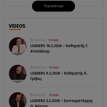
Περισσότερα
06.08.26 , 21:22
Ισραήλ - Κύπρος - Κρήτη: Το μεγαλύτερο
υποθαλάσσιο καλώδιο στον κόσμο
VIDEOS
06.08.26 , 21:07
Motor Oil: Δωρεά πυροσβεστικών οχημάτων και
εξοπλισμού στον Άγιο Βασίλειο
16.02.26
ΕΛΛΑΔΑ
LEADERS 16.2.2026 – Καθηγητής Γ.
Ατσαλάκης
06.08.26 , 20:49
Άκης Παυλόπουλος: Η τρυφερή εξομολόγηση
της συζύγου του, Ελένης Φωτοπούλου
09.02.26
ΕΛΛΑΔΑ
LEADERS 9.2.2026 – Καθηγητής Κ.
06.08.26 , 20:25
Γρίβας
Πώς επικοινωνούν τα ελικόπτερα στη φωτιά και
ο ρόλος του «συνδέσμου»
02.02.26
ΕΛΛΑΔΑ
06.08.26 , 20:16
LEADERS 2.2.2026 – Συνταγματάρχης
Αθηνά Οικονομάκου από την Μπόρα Μπόρα:
Π. Νάστος
«Έσκασε όλη η κούραση του χειμώνα»