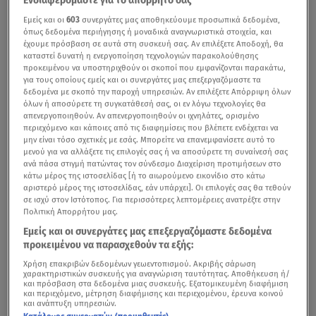
Ενδιαφερόμαστε για το απόρρητό σας
Εμείς και οι
603
συνεργάτες μας αποθηκεύουμε προσωπικά δεδομένα,
όπως δεδομένα περιήγησης ή μοναδικά αναγνωριστικά στοιχεία, και
έχουμε πρόσβαση σε αυτά στη συσκευή σας. Αν επιλέξετε Αποδοχή, θα
καταστεί δυνατή η ενεργοποίηση τεχνολογιών παρακολούθησης
προκειμένου να υποστηριχθούν οι σκοποί που εμφανίζονται παρακάτω,
για τους οποίους εμείς και οι συνεργάτες μας επεξεργαζόμαστε τα
δεδομένα με σκοπό την παροχή υπηρεσιών. Αν επιλέξετε Απόρριψη όλων
όλων ή αποσύρετε τη συγκατάθεσή σας, οι εν λόγω τεχνολογίες θα
απενεργοποιηθούν. Αν απενεργοποιηθούν οι ιχνηλάτες, ορισμένο
περιεχόμενο και κάποιες από τις διαφημίσεις που βλέπετε ενδέχεται να
μην είναι τόσο σχετικές με εσάς. Μπορείτε να επανεμφανίσετε αυτό το
μενού για να αλλάξετε τις επιλογές σας ή να αποσύρετε τη συναίνεσή σας
ανά πάσα στιγμή πατώντας τον σύνδεσμο Διαχείριση προτιμήσεων στο
κάτω μέρος της ιστοσελίδας [ή το αιωρούμενο εικονίδιο στο κάτω
αριστερό μέρος της ιστοσελίδας, εάν υπάρχει]. Οι επιλογές σας θα τεθούν
σε ισχύ στον Ιστότοπος. Για περισσότερες λεπτομέρειες ανατρέξτε στην
Πολιτική Απορρήτου μας.
Εμείς και οι συνεργάτες μας επεξεργαζόμαστε δεδομένα
προκειμένου να παρασχεθούν τα εξής:
Χρήση επακριβών δεδομένων γεωεντοπισμού. Ακριβής σάρωση
χαρακτηριστικών συσκευής για αναγνώριση ταυτότητας. Αποθήκευση ή/
και πρόσβαση στα δεδομένα μιας συσκευής. Εξατομικευμένη διαφήμιση
και περιεχόμενο, μέτρηση διαφήμισης και περιεχομένου, έρευνα κοινού
και ανάπτυξη υπηρεσιών.