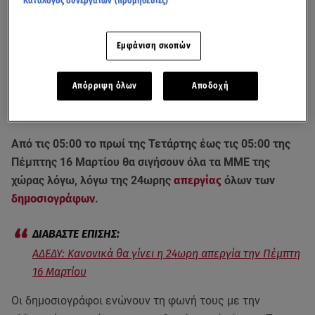
Κατάλογος συνεργατών (προμηθευτές)
Εμφάνιση σκοπών
Απόρριψη όλων
Αποδοχή
Στους δρόμους όλη η χώρα για τα θύματα της τραγωδίας των Τεμπών /
Βίντεο από ειδήσεις Star (8.3.23)
Από τις 05:00 το πρωί της Τετάρτης έως τις 05:00 της
Πέμπτης 16 Μαρτίου θα σιγήσουν όλα τα ΜΜΕ της
χώρας λόγω, λόγω της 24ωρης
απεργίας
όλων των
δημοσιογράφων
.
ΑΔΕΔΥ: Κανονικά θα γίνει η 24ωρη απεργία την Πέμπτη
16 Μαρτίου
Οι δημοσιογράφοι ενώνουν τη φωνή τους με την