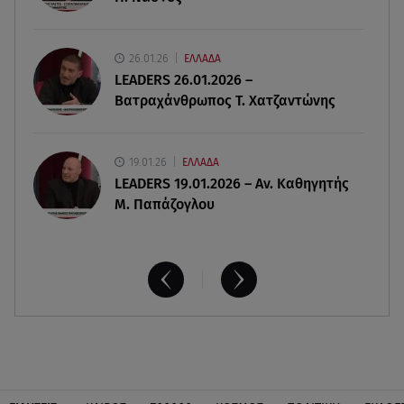
06.08.26 , 20:04
26.01.26
ΕΛΛΑΔΑ
Σαμοθράκη: Συγκλονιστική διάσωση 15χρονης
LEADERS 26.01.2026 –
από δύσβατο φαράγγι
Βατραχάνθρωπος Τ. Χατζαντώνης
19.01.26
ΕΛΛΑΔΑ
LEADERS 19.01.2026 – Αν. Καθηγητής
Μ. Παπάζογλου