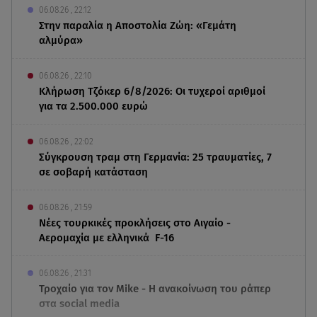
06.08.26 , 22:12
Στην παραλία η Αποστολία Ζώη: «Γεμάτη
αλμύρα»
06.08.26 , 22:10
Κλήρωση Τζόκερ 6/8/2026: Οι τυχεροί αριθμοί
για τα 2.500.000 ευρώ
06.08.26 , 22:02
Σύγκρουση τραμ στη Γερμανία: 25 τραυματίες, 7
σε σοβαρή κατάσταση
06.08.26 , 21:59
Νέες τουρκικές προκλήσεις στο Αιγαίο -
Αερομαχία με ελληνικά F-16
06.08.26 , 21:31
Τροχαίο για τον Mike - Η ανακοίνωση του ράπερ
στα social media