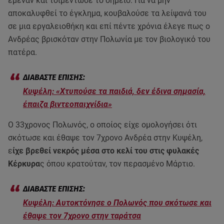
έμεναν και τσιμέντωσε το σημείο. Για να μην
αποκαλυφθεί το έγκλημα, κουβαλούσε τα λείψανά του
σε μια εργαλειοθήκη και επί πέντε χρόνια έλεγε πως ο
Ανδρέας βρισκόταν στην Πολωνία με τον βιολογικό του
πατέρα.
Κυψέλη: «Χτυπούσε τα παιδιά, δεν έδινα σημασία,
έπαιζα βιντεοπαιχνίδια»
Ο 33χρονος Πολωνός, ο οποίος είχε ομολογήσει ότι
σκότωσε και έθαψε τον 7χρονο Ανδρέα στην Κυψέλη,
ε
ίχε βρεθεί νεκρός μέσα στο κελί του στις φυλακές
Κέρκυρα
ς όπου κρατούταν, τον περασμένο Μάρτιο.
Κυψέλη: Αυτοκτόνησε ο Πολωνός που σκότωσε και
έθαψε τον 7χρονο στην ταράτσα