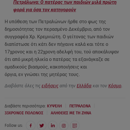
Πετράλωνα: Ο πατέρας των παιδιών μιλά πρώτη
φορά για όσα τον κατηγορούν
H υπόθεση των Πετραλώνων ήρθε στο φως της
δημοσιότητας τον περασμένο Δεκέμβριο, από τον
συγγραφέα Χρ. Κρεμνιώτη. Ο γείτονας των παιδιών
διαπίστωσε ότι κάτι δεν πήγαινε καλά και τότε ο
17χρονος και η 22χρονη αδελφή του, τού αποκάλυψαν
ότι από μικρή ηλικία ο πατέρας τα εξανάγκαζε σε
ομαδικούς βιασμούς, κακοποιήσεις και
όργια, εν γνώσει της μητέρας τους.
Διαβάστε όλες τις
ειδήσεις
από την
Ελλάδα
και τον
Κόσμο
.
|
|
Διαβάστε περισσότερα:
ΚΥΨΕΛΗ
ΠΕΤΡΑΛΩΝΑ
|
33ΧΡΟΝΟΣ ΠΟΛΩΝΟΣ
ΑΛΗΘΕΙΕΣ ΜΕ ΤΗ ΖΗΝΑ
Follow us: