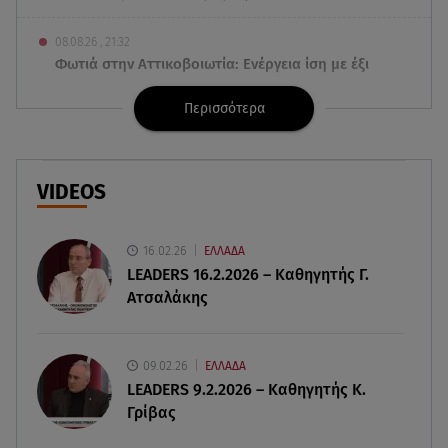
08.08.26 , 21:32
Φωτιά στην Αττικοβοιωτία: Ενέργεια ίση με έξι
ατομικές βόμβες
Περισσότερα
08.08.26 , 21:20
«Ισλαμικό ΝΑΤΟ»: Πώς επηρεάζεται η Ελλάδα
από τη νέα συμμαχία
VIDEOS
08.08.26 , 19:19
Τραγωδία στην Πάρο: Νεκρό 4χρονο παιδί σε
16.02.26
ΕΛΛΑΔΑ
πισίνα
LEADERS 16.2.2026 – Καθηγητής Γ.
Ατσαλάκης
08.08.26 , 18:51
BYD: Στην 91η θέση της λίστας Fortune Global
500 για το 2026
09.02.26
ΕΛΛΑΔΑ
LEADERS 9.2.2026 – Καθηγητής Κ.
Γρίβας
08.08.26 , 17:45
Εριέττα Κούρκουλου: Η συγκινητική ανάρτηση