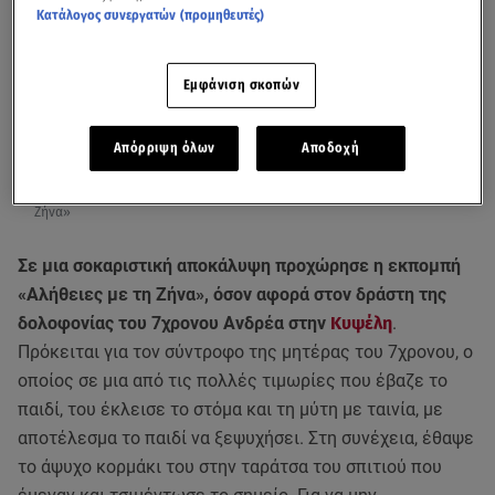
Κατάλογος συνεργατών (προμηθευτές)
Εμφάνιση σκοπών
Απόρριψη όλων
Αποδοχή
Όσα αποκάλυψε ο Χρίστος Κρεμνιώτης στην εκπομπή «Αλήθειες με τη
Ζήνα»
Σε μια σοκαριστική αποκάλυψη προχώρησε η εκπομπή
«Αλήθειες με τη Ζήνα», όσον αφορά στον δράστη της
δολοφονίας του 7χρονου Ανδρέα στην
Κυψέλη
.
Πρόκειται για τον σύντροφο της μητέρας του 7χρονου, ο
οποίος σε μια από τις πολλές τιμωρίες που έβαζε το
παιδί, του έκλεισε το στόμα και τη μύτη με ταινία, με
αποτέλεσμα το παιδί να ξεψυχήσει. Στη συνέχεια, έθαψε
το άψυχο κορμάκι του στην ταράτσα του σπιτιού που