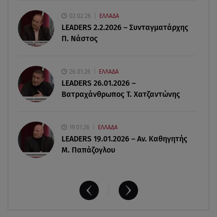
για τα 33α γενέθλιά της
02.02.26
ΕΛΛΑΔΑ
LEADERS 2.2.2026 – Συνταγματάρχης
08.08.26 , 17:44
Π. Νάστος
Νεκρή μεγαλόσωμη αρκούδα στην Καστοριά,
πιθανόν από πυροβολισμό
26.01.26
ΕΛΛΑΔΑ
08.08.26 , 17:32
LEADERS 26.01.2026 –
Τζο Μπάιντεν: Ο καρκίνος έχει εξαπλωθεί - Η
Βατραχάνθρωπος Τ. Χατζαντώνης
ανακοίνωση του γιου του
19.01.26
ΕΛΛΑΔΑ
LEADERS 19.01.2026 – Αν. Καθηγητής
Μ. Παπάζογλου