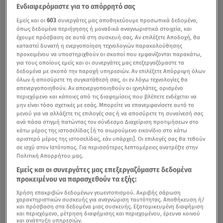
Ενδιαφερόμαστε για το απόρρητό σας
Εμείς και οι
603
συνεργάτες μας αποθηκεύουμε προσωπικά δεδομένα,
όπως δεδομένα περιήγησης ή μοναδικά αναγνωριστικά στοιχεία, και
έχουμε πρόσβαση σε αυτά στη συσκευή σας. Αν επιλέξετε Αποδοχή, θα
καταστεί δυνατή η ενεργοποίηση τεχνολογιών παρακολούθησης
προκειμένου να υποστηριχθούν οι σκοποί που εμφανίζονται παρακάτω,
για τους οποίους εμείς και οι συνεργάτες μας επεξεργαζόμαστε τα
δεδομένα με σκοπό την παροχή υπηρεσιών. Αν επιλέξετε Απόρριψη όλων
όλων ή αποσύρετε τη συγκατάθεσή σας, οι εν λόγω τεχνολογίες θα
απενεργοποιηθούν. Αν απενεργοποιηθούν οι ιχνηλάτες, ορισμένο
περιεχόμενο και κάποιες από τις διαφημίσεις που βλέπετε ενδέχεται να
μην είναι τόσο σχετικές με εσάς. Μπορείτε να επανεμφανίσετε αυτό το
μενού για να αλλάξετε τις επιλογές σας ή να αποσύρετε τη συναίνεσή σας
ανά πάσα στιγμή πατώντας τον σύνδεσμο Διαχείριση προτιμήσεων στο
κάτω μέρος της ιστοσελίδας [ή το αιωρούμενο εικονίδιο στο κάτω
αριστερό μέρος της ιστοσελίδας, εάν υπάρχει]. Οι επιλογές σας θα τεθούν
σε ισχύ στον Ιστότοπος. Για περισσότερες λεπτομέρειες ανατρέξτε στην
Πολιτική Απορρήτου μας.
Εμείς και οι συνεργάτες μας επεξεργαζόμαστε δεδομένα
προκειμένου να παρασχεθούν τα εξής:
Χρήση επακριβών δεδομένων γεωεντοπισμού. Ακριβής σάρωση
χαρακτηριστικών συσκευής για αναγνώριση ταυτότητας. Αποθήκευση ή/
και πρόσβαση στα δεδομένα μιας συσκευής. Εξατομικευμένη διαφήμιση
και περιεχόμενο, μέτρηση διαφήμισης και περιεχομένου, έρευνα κοινού
και ανάπτυξη υπηρεσιών.