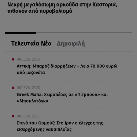
Νεκρή μεγαλόσωμη αρκούδα στην Καστοριά,
πιθανόν από πυροβολισμό
Τελευταία Νέα
Δημοφιλή
08.08.26 , 23:55
Αττική: Μπαράζ διαρρήξεων – Λεία 70.000 ευρώ
από μεζονέτα
08.08.26 , 23:30
Greek Mafia: Χειροπέδες σε «Πίτμπουλ» και
«Μπουλντόγκ»
08.08.26 , 23:00
Στενά του Ορμούζ: Στο Ιράν ο έλεγχος της
εισερχόμενης ναυσιπλοΐας