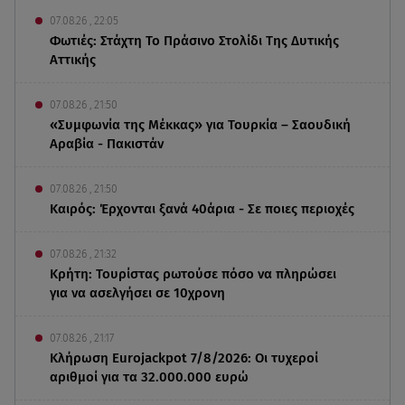
07.08.26 , 22:05
Φωτιές: Στάχτη Το Πράσινο Στολίδι Της Δυτικής
Αττικής
07.08.26 , 21:50
«Συμφωνία της Μέκκας» για Τουρκία – Σαουδική
Αραβία - Πακιστάν
07.08.26 , 21:50
Καιρός: Έρχονται ξανά 40άρια - Σε ποιες περιοχές
07.08.26 , 21:32
Κρήτη: Τουρίστας ρωτούσε πόσο να πληρώσει
για να ασελγήσει σε 10χρονη
07.08.26 , 21:17
Κλήρωση Eurojackpot 7/8/2026: Οι τυχεροί
αριθμοί για τα 32.000.000 ευρώ