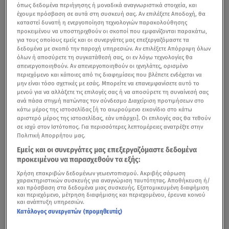
όπως δεδομένα περιήγησης ή μοναδικά αναγνωριστικά στοιχεία, και
έχουμε πρόσβαση σε αυτά στη συσκευή σας. Αν επιλέξετε Αποδοχή, θα
καταστεί δυνατή η ενεργοποίηση τεχνολογιών παρακολούθησης
προκειμένου να υποστηριχθούν οι σκοποί που εμφανίζονται παρακάτω,
για τους οποίους εμείς και οι συνεργάτες μας επεξεργαζόμαστε τα
δεδομένα με σκοπό την παροχή υπηρεσιών. Αν επιλέξετε Απόρριψη όλων
όλων ή αποσύρετε τη συγκατάθεσή σας, οι εν λόγω τεχνολογίες θα
απενεργοποιηθούν. Αν απενεργοποιηθούν οι ιχνηλάτες, ορισμένο
περιεχόμενο και κάποιες από τις διαφημίσεις που βλέπετε ενδέχεται να
μην είναι τόσο σχετικές με εσάς. Μπορείτε να επανεμφανίσετε αυτό το
μενού για να αλλάξετε τις επιλογές σας ή να αποσύρετε τη συναίνεσή σας
ανά πάσα στιγμή πατώντας τον σύνδεσμο Διαχείριση προτιμήσεων στο
κάτω μέρος της ιστοσελίδας [ή το αιωρούμενο εικονίδιο στο κάτω
αριστερό μέρος της ιστοσελίδας, εάν υπάρχει]. Οι επιλογές σας θα τεθούν
σε ισχύ στον Ιστότοπος. Για περισσότερες λεπτομέρειες ανατρέξτε στην
Πολιτική Απορρήτου μας.
Εμείς και οι συνεργάτες μας επεξεργαζόμαστε δεδομένα
προκειμένου να παρασχεθούν τα εξής:
Χρήση επακριβών δεδομένων γεωεντοπισμού. Ακριβής σάρωση
χαρακτηριστικών συσκευής για αναγνώριση ταυτότητας. Αποθήκευση ή/
και πρόσβαση στα δεδομένα μιας συσκευής. Εξατομικευμένη διαφήμιση
και περιεχόμενο, μέτρηση διαφήμισης και περιεχομένου, έρευνα κοινού
και ανάπτυξη υπηρεσιών.
Κατάλογος συνεργατών (προμηθευτές)