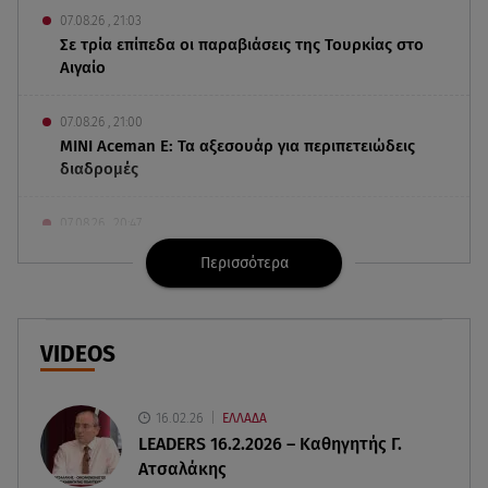
07.08.26 , 21:03
Σε τρία επίπεδα οι παραβιάσεις της Τουρκίας στο
Αιγαίο
07.08.26 , 21:00
MINI Aceman E: Τα αξεσουάρ για περιπετειώδεις
διαδρομές
07.08.26 , 20:47
Χανιά: Νεκρή βρέθηκε αγνοούμενη - Ξέφυγε από
Περισσότερα
αστυνομικούς που την εντόπισαν
07.08.26 , 20:18
Μυστράς: Κρίσιμος για το κατηγορητήριο ο
VIDEOS
χρόνος θανάτου του 90χρονου
16.02.26
ΕΛΛΑΔΑ
07.08.26 , 20:13
LEADERS 16.2.2026 – Καθηγητής Γ.
Κυψέλη: Tι βρέθηκε στο διαμέρισμα της
Ατσαλάκης
38χρονης Λίζα