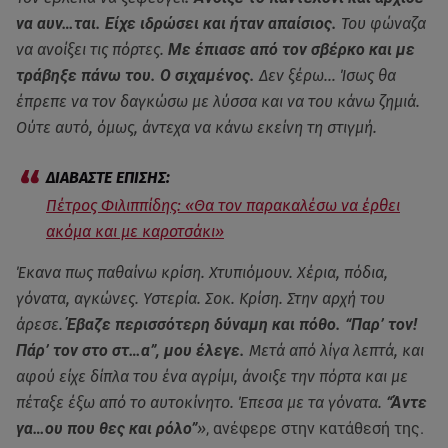
να αυν…ται. Είχε ιδρώσει και ήταν απαίσιος.
Του φώναζα
να ανοίξει τις πόρτες.
Με έπιασε από τον σβέρκο και με
τράβηξε πάνω του. Ο σιχαμένος.
Δεν ξέρω… Ίσως θα
έπρεπε να τον δαγκώσω με λύσσα και να του κάνω ζημιά.
Ούτε αυτό, όμως, άντεχα να κάνω εκείνη τη στιγμή.
Πέτρος Φιλιππίδης: «Θα τον παρακαλέσω να έρθει
ακόμα και με καροτσάκι»
Έκανα πως παθαίνω κρίση. Χτυπιόμουν. Χέρια, πόδια,
γόνατα, αγκώνες. Υστερία. Σοκ. Κρίση. Στην αρχή του
άρεσε.
Έβαζε περισσότερη δύναμη και πόθο. “Παρ’ τον!
Πάρ’ τον στο στ…α”, μου έλεγε.
Μετά από λίγα λεπτά, και
αφού είχε δίπλα του ένα αγρίμι, άνοιξε την πόρτα και με
πέταξε έξω από το αυτοκίνητο. Έπεσα με τα γόνατα.
“Άντε
γα…ου που θες και ρόλο”
»
, ανέφερε στην κατάθεσή της.