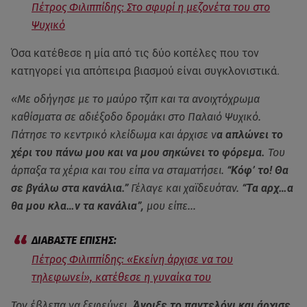
Πέτρος Φιλιππίδης: Στο σφυρί η μεζονέτα του στο
Ψυχικό
Όσα κατέθεσε η μία από τις δύο κοπέλες που τον
κατηγορεί για απόπειρα βιασμού είναι συγκλονιστικά.
«Με οδήγησε με το μαύρο τζιπ και τα ανοιχτόχρωμα
καθίσματα σε αδιέξοδο δρομάκι στο Παλαιό Ψυχικό.
Πάτησε το κεντρικό κλείδωμα και άρχισε ν
α απλώνει το
χέρι του πάνω μου και να μου σηκώνει το φόρεμα.
Του
άρπαξα τα χέρια και του είπα να σταματήσει.
“Κόφ’ το! Θα
σε βγάλω στα κανάλια.”
Γέλαγε και χαϊδευόταν.
“Τα αρχ…α
θα μου κλα…ν τα κανάλια”,
μου είπε…
Πέτρος Φιλιππίδης: «Εκείνη άρχισε να του
τηλεφωνεί», κατέθεσε η γυναίκα του
Τον έβλεπα να ξεφεύγει
. Άνοιξε το παντελόνι και άρχισε