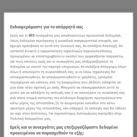
Ενδιαφερόμαστε για το απόρρητό σας
Εμείς και οι
603
συνεργάτες μας αποθηκεύουμε προσωπικά δεδομένα,
όπως δεδομένα περιήγησης ή μοναδικά αναγνωριστικά στοιχεία, και
έχουμε πρόσβαση σε αυτά στη συσκευή σας. Αν επιλέξετε Αποδοχή, θα
καταστεί δυνατή η ενεργοποίηση τεχνολογιών παρακολούθησης
προκειμένου να υποστηριχθούν οι σκοποί που εμφανίζονται παρακάτω,
για τους οποίους εμείς και οι συνεργάτες μας επεξεργαζόμαστε τα
δεδομένα με σκοπό την παροχή υπηρεσιών. Αν επιλέξετε Απόρριψη όλων
όλων ή αποσύρετε τη συγκατάθεσή σας, οι εν λόγω τεχνολογίες θα
απενεργοποιηθούν. Αν απενεργοποιηθούν οι ιχνηλάτες, ορισμένο
περιεχόμενο και κάποιες από τις διαφημίσεις που βλέπετε ενδέχεται να
μην είναι τόσο σχετικές με εσάς. Μπορείτε να επανεμφανίσετε αυτό το
μενού για να αλλάξετε τις επιλογές σας ή να αποσύρετε τη συναίνεσή σας
ανά πάσα στιγμή πατώντας τον σύνδεσμο Διαχείριση προτιμήσεων στο
κάτω μέρος της ιστοσελίδας [ή το αιωρούμενο εικονίδιο στο κάτω
αριστερό μέρος της ιστοσελίδας, εάν υπάρχει]. Οι επιλογές σας θα τεθούν
σε ισχύ στον Ιστότοπος. Για περισσότερες λεπτομέρειες ανατρέξτε στην
Πολιτική Απορρήτου μας.
Εμείς και οι συνεργάτες μας επεξεργαζόμαστε δεδομένα
προκειμένου να παρασχεθούν τα εξής: