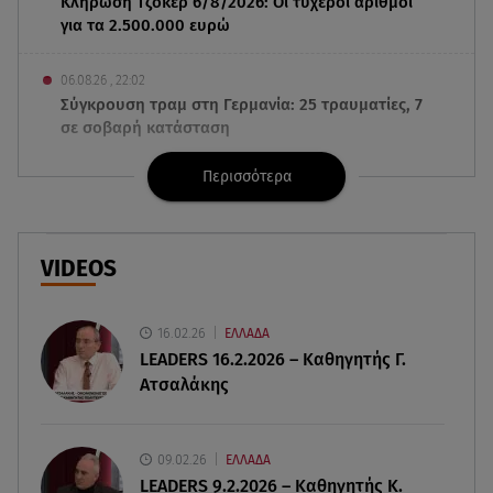
Κλήρωση Τζόκερ 6/8/2026: Οι τυχεροί αριθμοί
για τα 2.500.000 ευρώ
06.08.26 , 22:02
Σύγκρουση τραμ στη Γερμανία: 25 τραυματίες, 7
σε σοβαρή κατάσταση
Περισσότερα
06.08.26 , 21:59
Νέες τουρκικές προκλήσεις στο Αιγαίο -
Αερομαχία με ελληνικά F-16
VIDEOS
06.08.26 , 21:31
Τροχαίο για τον Mike - Η ανακοίνωση του ράπερ
στα social media
16.02.26
ΕΛΛΑΔΑ
LEADERS 16.2.2026 – Καθηγητής Γ.
Ατσαλάκης
06.08.26 , 21:22
Ισραήλ - Κύπρος - Κρήτη: Το μεγαλύτερο
υποθαλάσσιο καλώδιο στον κόσμο
09.02.26
ΕΛΛΑΔΑ
LEADERS 9.2.2026 – Καθηγητής Κ.
06.08.26 , 21:07