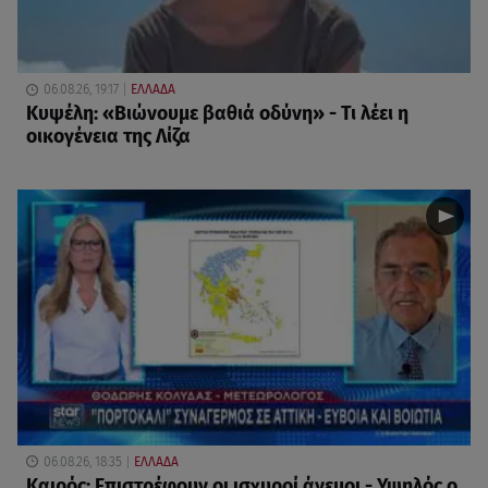
06.08.26, 19:17
ΕΛΛΑΔΑ
Κυψέλη: «Βιώνουμε βαθιά οδύνη» - Τι λέει η
οικογένεια της Λίζα
06.08.26, 18:35
ΕΛΛΑΔΑ
Καιρός: Επιστρέφουν οι ισχυροί άνεμοι - Υψηλός ο