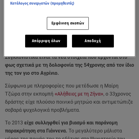
Κατάλογος συνεργατών (προμηθευτές)
Εμφάνιση σκοπών
Απόρριψη όλων
Αποδοχή
Συγκλονιστικά είναι τα νέα στοιχεία που έρχονται στο
φως σχετικά με τη δολοφονία της 54χρονης από τον ίδιο
της τον γιο στο Αγρίνιο.
Σύμφωνα με πληροφορίες που μετέδωσε η Μαίρη
Τζώρα στην εκπομπή
«Αλήθειες με τη Ζήνα»
, ο 33χρονος
δράστης είχε πλούσιο ποινικό μητρώο και αντιμετώπιζε
σοβαρά ψυχολογικά προβλήματα.
Το 2013
είχε συλληφθεί για βιασμό και παράνομη
παρακράτηση στα Γιάννενα.
Το μεγαλύτερο μάλιστα
μέρος της ποινής του το εξέτισε στο Ψυχιατρείο του