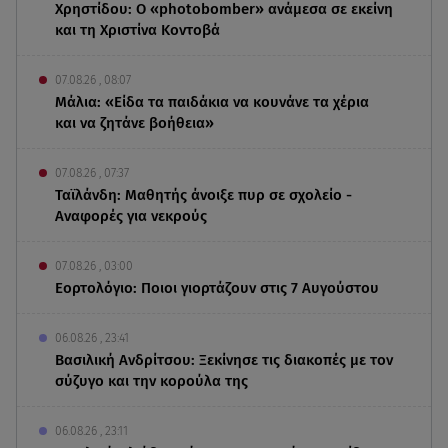
Χρηστίδου: Ο «photobomber» ανάμεσα σε εκείνη
και τη Χριστίνα Κοντοβά
07.08.26 , 08:07
Μάλια: «Είδα τα παιδάκια να κουνάνε τα χέρια
και να ζητάνε βοήθεια»
07.08.26 , 07:37
Ταϊλάνδη: Μαθητής άνοιξε πυρ σε σχολείο -
Αναφορές για νεκρούς
07.08.26 , 03:00
Εορτολόγιο: Ποιοι γιορτάζουν στις 7 Αυγούστου
06.08.26 , 23:41
Βασιλική Ανδρίτσου: Ξεκίνησε τις διακοπές με τον
σύζυγο και την κορούλα της
06.08.26 , 23:11