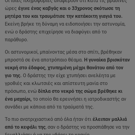
Οι ίδιες πληροφορίες αναφέρουν ότι κατά τις βραδινές
ώρες
έγινε ένας καβγάς και ο 33χρονος σκότωσε τη
μητέρα του και τραυμάτισε την κατάκοιτη γιαγιά του.
Εκείνη βρήκε τη δύναμη να ειδοποιήσει την αστυνομία,
ενώ ο δράστης επιχείρησε να διαφύγει από το
παράθυρο.
Οι αστυνομικοί, μπαίνοντας μέσα στο σπίτι, βρέθηκαν
μπροστά σε ένα αποτρόπαιο θέαμα.
Η γυναίκα βρισκόταν
νεκρή στο έδαφος, χτυπημένη μέχρι θανάτου από τον
γιο της.
Ο δράστης την είχε χτυπήσει ανελέητα με
γροθιές και κλωτσιές και απίστευτη μανία στο
πρόσωπο, ενώ
δίπλα στο νεκρό της σώμα βρέθηκε κι
ένα μαχαίρι,
το οποίο θα ερευνήσει η ιατροδικαστής αν
συνάδει με κάποια από τα τραύματά της.
Το πιο ανατριχιαστικό από όλα ήταν ότι
έλειπαν μαλλιά
από το κεφάλι της
, σαν ο δράστης να προσπάθησε να την
ξεμαλλιάσει ή να της γδάρει το κρανίο.