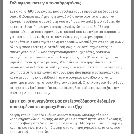
Ενδιαφερόμαστε για το απόρρητό σας
Εμείς και οι
603
συνεργάτες μας αποθηκεύουμε προσωπικά δεδομένα,
όπως δεδομένα περιήγησης ή μοναδικά αναγνωριστικά στοιχεία, και
έχουμε πρόσβαση σε αυτά στη συσκευή σας. Αν επιλέξετε Αποδοχή, θα
καταστεί δυνατή η ενεργοποίηση τεχνολογιών παρακολούθησης
προκειμένου να υποστηριχθούν οι σκοποί που εμφανίζονται παρακάτω,
για τους οποίους εμείς και οι συνεργάτες μας επεξεργαζόμαστε τα
δεδομένα με σκοπό την παροχή υπηρεσιών. Αν επιλέξετε Απόρριψη όλων
όλων ή αποσύρετε τη συγκατάθεσή σας, οι εν λόγω τεχνολογίες θα
απενεργοποιηθούν. Αν απενεργοποιηθούν οι ιχνηλάτες, ορισμένο
περιεχόμενο και κάποιες από τις διαφημίσεις που βλέπετε ενδέχεται να
μην είναι τόσο σχετικές με εσάς. Μπορείτε να επανεμφανίσετε αυτό το
μενού για να αλλάξετε τις επιλογές σας ή να αποσύρετε τη συναίνεσή σας
ανά πάσα στιγμή πατώντας τον σύνδεσμο Διαχείριση προτιμήσεων στο
κάτω μέρος της ιστοσελίδας [ή το αιωρούμενο εικονίδιο στο κάτω
αριστερό μέρος της ιστοσελίδας, εάν υπάρχει]. Οι επιλογές σας θα τεθούν
σε ισχύ στον Ιστότοπος. Για περισσότερες λεπτομέρειες ανατρέξτε στην
Πολιτική Απορρήτου μας.
Εμείς και οι συνεργάτες μας επεξεργαζόμαστε δεδομένα
προκειμένου να παρασχεθούν τα εξής:
Χρήση επακριβών δεδομένων γεωεντοπισμού. Ακριβής σάρωση
χαρακτηριστικών συσκευής για αναγνώριση ταυτότητας. Αποθήκευση ή/
και πρόσβαση στα δεδομένα μιας συσκευής. Εξατομικευμένη διαφήμιση
και περιεχόμενο, μέτρηση διαφήμισης και περιεχομένου, έρευνα κοινού
και ανάπτυξη υπηρεσιών.