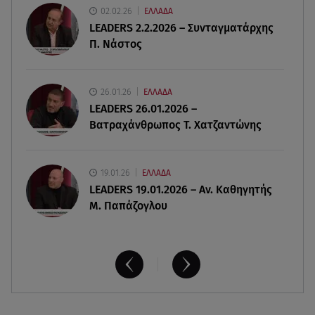
02.02.26
ΕΛΛΑΔΑ
Νέες τουρκικές προκλήσεις στο Αιγαίο -
LEADERS 2.2.2026 – Συνταγματάρχης
Αερομαχία με ελληνικά F-16
Π. Νάστος
06.08.26 , 21:31
Τροχαίο για τον Mike - Η ανακοίνωση του ράπερ
26.01.26
ΕΛΛΑΔΑ
στα social media
LEADERS 26.01.2026 –
Βατραχάνθρωπος Τ. Χατζαντώνης
19.01.26
ΕΛΛΑΔΑ
LEADERS 19.01.2026 – Αν. Καθηγητής
Μ. Παπάζογλου