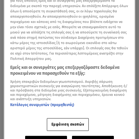
για τους οποίους εμείς και οι συνεργάτες μας επεξεργαζόμαστε τα
δεδομένα με σκοπό την παροχή υπηρεσιών. Αν επιλέξετε Απόρριψη όλων
όλων ή αποσύρετε τη συγκατάθεσή σας, οι εν λόγω τεχνολογίες θα
απενεργοποιηθούν. Αν απενεργοποιηθούν οι ιχνηλάτες, ορισμένο
περιεχόμενο και κάποιες από τις διαφημίσεις που βλέπετε ενδέχεται να
μην είναι τόσο σχετικές με εσάς. Μπορείτε να επανεμφανίσετε αυτό το
μενού για να αλλάξετε τις επιλογές σας ή να αποσύρετε τη συναίνεσή σας
ανά πάσα στιγμή πατώντας τον σύνδεσμο Διαχείριση προτιμήσεων στο
κάτω μέρος της ιστοσελίδας [ή το αιωρούμενο εικονίδιο στο κάτω
αριστερό μέρος της ιστοσελίδας, εάν υπάρχει]. Οι επιλογές σας θα τεθούν
σε ισχύ στον Ιστότοπος. Για περισσότερες λεπτομέρειες ανατρέξτε στην
Πολιτική Απορρήτου μας.
Εμείς και οι συνεργάτες μας επεξεργαζόμαστε δεδομένα
προκειμένου να παρασχεθούν τα εξής:
Χρήση επακριβών δεδομένων γεωεντοπισμού. Ακριβής σάρωση
χαρακτηριστικών συσκευής για αναγνώριση ταυτότητας. Αποθήκευση ή/
και πρόσβαση στα δεδομένα μιας συσκευής. Εξατομικευμένη διαφήμιση
και περιεχόμενο, μέτρηση διαφήμισης και περιεχομένου, έρευνα κοινού
και ανάπτυξη υπηρεσιών.
Κατάλογος συνεργατών (προμηθευτές)
Εμφάνιση σκοπών