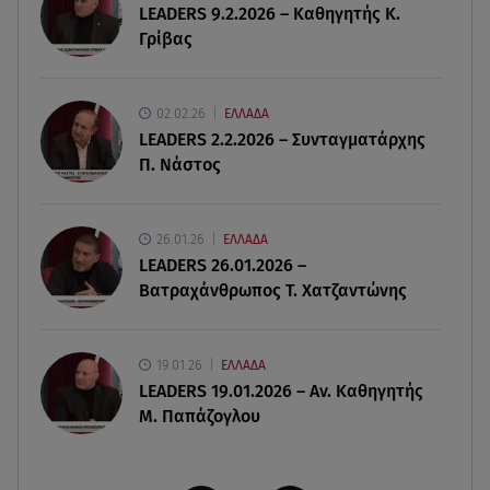
LEADERS 9.2.2026 – Καθηγητής Κ.
09.08.26 , 14:01
Γρίβας
Γνωστός δημοσιογράφος αποκάλυψε ότι
σύντομα παντρεύεται τη σύντροφό του
02.02.26
ΕΛΛΑΔΑ
09.08.26 , 14:00
LEADERS 2.2.2026 – Συνταγματάρχης
Αδιάβροχη μάσκαρα: αφαίρεσε την χωρίς να
Π. Νάστος
ταλαιπωρείς τις βλεφερίδες σου
09.08.26 , 13:47
26.01.26
ΕΛΛΑΔΑ
Χούθι: «Χτύπησαν» διυλιστήριο της Aramco στη
LEADERS 26.01.2026 –
Σαουδική Αραβία
Βατραχάνθρωπος Τ. Χατζαντώνης
19.01.26
ΕΛΛΑΔΑ
LEADERS 19.01.2026 – Αν. Καθηγητής
Μ. Παπάζογλου