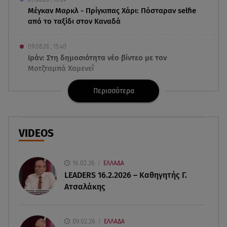
Μέγκαν Μαρκλ - Πρίγκιπας Χάρι: Πόσταραν selfie
από το ταξίδι στον Καναδά
09.08.26 , 15:40
Ιράν: Στη δημοσιότητα νέο βίντεο με τον
Μοτζταμπά Χαμενεΐ
Περισσότερα
09.08.26 , 15:16
Χωρισμός στη σόουμπιζ μετά από 8 χρόνια
γάμου - Η ανακοίνωση
VIDEOS
09.08.26 , 14:42
Τουρισμός για Όλους 2026-2027: Ποια ΑΦΜ
υποβάλλουν σήμερα αιτήσεις
16.02.26
ΕΛΛΑΔΑ
LEADERS 16.2.2026 – Καθηγητής Γ.
Ατσαλάκης
09.08.26 , 14:32
Πινακίδες κυκλοφορίας με λίγα κλικ - Τέλος οι
καθυστερήσεις
09.02.26
ΕΛΛΑΔΑ