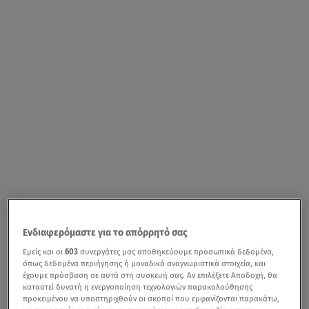
Ενδιαφερόμαστε για το απόρρητό σας
Εμείς και οι
603
συνεργάτες μας αποθηκεύουμε προσωπικά δεδομένα,
όπως δεδομένα περιήγησης ή μοναδικά αναγνωριστικά στοιχεία, και
έχουμε πρόσβαση σε αυτά στη συσκευή σας. Αν επιλέξετε Αποδοχή, θα
καταστεί δυνατή η ενεργοποίηση τεχνολογιών παρακολούθησης
προκειμένου να υποστηριχθούν οι σκοποί που εμφανίζονται παρακάτω,