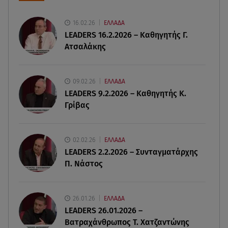
06.08.26 , 20:49
Άκης Παυλόπουλος: Η τρυφερή εξομολόγηση
16.02.26
ΕΛΛΑΔΑ
της συζύγου του, Ελένης Φωτοπούλου
LEADERS 16.2.2026 – Καθηγητής Γ.
Ατσαλάκης
06.08.26 , 20:25
Πώς επικοινωνούν τα ελικόπτερα στη φωτιά και
ο ρόλος του «συνδέσμου»
09.02.26
ΕΛΛΑΔΑ
LEADERS 9.2.2026 – Καθηγητής Κ.
Γρίβας
06.08.26 , 20:16
Αθηνά Οικονομάκου από την Μπόρα Μπόρα:
«Έσκασε όλη η κούραση του χειμώνα»
02.02.26
ΕΛΛΑΔΑ
LEADERS 2.2.2026 – Συνταγματάρχης
06.08.26 , 20:04
Π. Νάστος
Σαμοθράκη: Συγκλονιστική διάσωση 15χρονης
από δύσβατο φαράγγι
26.01.26
ΕΛΛΑΔΑ
06.08.26 , 19:44
LEADERS 26.01.2026 –
Πότε δεν επιβάλλεται φόρος κληρονομιάς σε
Βατραχάνθρωπος Τ. Χατζαντώνης
τραπεζικές καταθέσεις