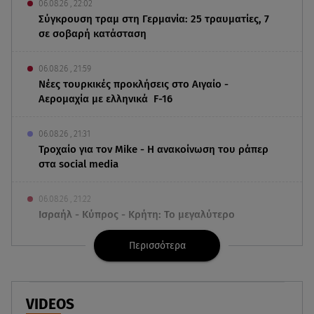
06.08.26 , 22:02
Σύγκρουση τραμ στη Γερμανία: 25 τραυματίες, 7
σε σοβαρή κατάσταση
06.08.26 , 21:59
Νέες τουρκικές προκλήσεις στο Αιγαίο -
Αερομαχία με ελληνικά F-16
06.08.26 , 21:31
Τροχαίο για τον Mike - Η ανακοίνωση του ράπερ
στα social media
06.08.26 , 21:22
Ισραήλ - Κύπρος - Κρήτη: Το μεγαλύτερο
υποθαλάσσιο καλώδιο στον κόσμο
Περισσότερα
06.08.26 , 21:07
Motor Oil: Δωρεά πυροσβεστικών οχημάτων και
εξοπλισμού στον Άγιο Βασίλειο
VIDEOS