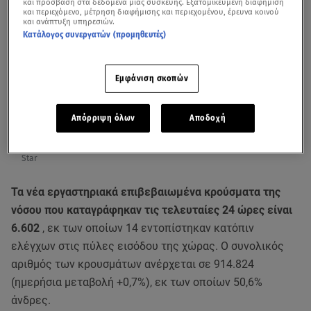
και πρόσβαση στα δεδομένα μιας συσκευής. Εξατομικευμένη διαφήμιση
και περιεχόμενο, μέτρηση διαφήμισης και περιεχομένου, έρευνα κοινού
και ανάπτυξη υπηρεσιών.
Κατάλογος συνεργατών (προμηθευτές)
Εμφάνιση σκοπών
Απόρριψη όλων
Αποδοχή
Η επιδημιολογική κατάσταση στη χώρα μας στις 26/11/21- κεντρικό δελτίο
Star
Τα νέα εργαστηριακά επιβεβαιωμένα κρούσματα της
νόσου που καταγράφηκαν τις τελευταίες 24 ώρες είναι
6.602
, εκ των οποίων 14 εντοπίστηκαν κατόπιν
ελέγχων στις πύλες εισόδου της χώρας. Ο συνολικός
αριθμός των κρουσμάτων ανέρχεται σε 914.824
(ημερήσια μεταβολή +0,7%), εκ των οποίων 50,6%
άνδρες.