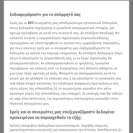
Ενδιαφερόμαστε για το απόρρητό σας
Εμείς και οι
603
συνεργάτες μας αποθηκεύουμε προσωπικά δεδομένα,
όπως δεδομένα περιήγησης ή μοναδικά αναγνωριστικά στοιχεία, και
έχουμε πρόσβαση σε αυτά στη συσκευή σας. Αν επιλέξετε Αποδοχή, θα
καταστεί δυνατή η ενεργοποίηση τεχνολογιών παρακολούθησης
προκειμένου να υποστηριχθούν οι σκοποί που εμφανίζονται παρακάτω,
για τους οποίους εμείς και οι συνεργάτες μας επεξεργαζόμαστε τα
δεδομένα με σκοπό την παροχή υπηρεσιών. Αν επιλέξετε Απόρριψη όλων
όλων ή αποσύρετε τη συγκατάθεσή σας, οι εν λόγω τεχνολογίες θα
απενεργοποιηθούν. Αν απενεργοποιηθούν οι ιχνηλάτες, ορισμένο
περιεχόμενο και κάποιες από τις διαφημίσεις που βλέπετε ενδέχεται να
μην είναι τόσο σχετικές με εσάς. Μπορείτε να επανεμφανίσετε αυτό το
μενού για να αλλάξετε τις επιλογές σας ή να αποσύρετε τη συναίνεσή σας
ανά πάσα στιγμή πατώντας τον σύνδεσμο Διαχείριση προτιμήσεων στο
κάτω μέρος της ιστοσελίδας [ή το αιωρούμενο εικονίδιο στο κάτω
αριστερό μέρος της ιστοσελίδας, εάν υπάρχει]. Οι επιλογές σας θα τεθούν
σε ισχύ στον Ιστότοπος. Για περισσότερες λεπτομέρειες ανατρέξτε στην
Πολιτική Απορρήτου μας.
Εμείς και οι συνεργάτες μας επεξεργαζόμαστε δεδομένα
προκειμένου να παρασχεθούν τα εξής:
Χρήση επακριβών δεδομένων γεωεντοπισμού. Ακριβής σάρωση
χαρακτηριστικών συσκευής για αναγνώριση ταυτότητας. Αποθήκευση ή/