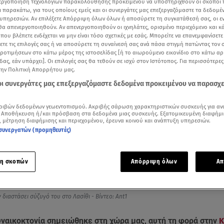
νεργοποίηση τεχνολογιών παρακολούθησης προκειμένου να υποστηριχθούν οι σκοποί
ι παρακάτω, για τους οποίους εμείς και οι συνεργάτες μας επεξεργαζόμαστε τα δεδομέ
υπηρεσιών. Αν επιλέξετε Απόρριψη όλων όλων ή αποσύρετε τη συγκατάθεσή σας, οι ε
 θα απενεργοποιηθούν. Αν απενεργοποιηθούν οι ιχνηλάτες, ορισμένο περιεχόμενο και κά
 που βλέπετε ενδέχεται να μην είναι τόσο σχετικές με εσάς. Μπορείτε να επανεμφανίσετ
ξετε τις επιλογές σας ή να αποσύρετε τη συναίνεσή σας ανά πάσα στιγμή πατώντας τον
προτιμήσεων στο κάτω μέρος της ιστοσελίδας [ή το αιωρούμενο εικονίδιο στο κάτω α
δας, εάν υπάρχει]. Οι επιλογές σας θα τεθούν σε ισχύ στον Ιστότοπος. Για περισσότερε
την Πολιτική Απορρήτου μας.
 οι συνεργάτες μας επεξεργαζόμαστε δεδομένα προκειμένου να παρασχ
ριβών δεδομένων γεωεντοπισμού. Ακριβής σάρωση χαρακτηριστικών συσκευής για αν
 Αποθήκευση ή/και πρόσβαση στα δεδομένα μιας συσκευής. Εξατομικευμένη διαφήμι
, μέτρηση διαφήμισης και περιεχομένου, έρευνα κοινού και ανάπτυξη υπηρεσιών.
συνεργατών (προμηθευτές)
Δείτε περισσότερα άρθρα μας στα αποτελέσματα αναζήτησης
Add star.gr on Google
η σκοπών
Απόρριψη όλων
Απ
αικοκτονία προστίθεται στη μαύρη λίστα της χώρας μας. Άνδρας στην Κρήτη μαχαίρ
 διαστάσει σύζυγό του στο Λασίθι - Βίντεο: Ant1
υναικοκτονία σημειώθηκε στη χώρα μας, αυτή τη φορά στην
Κ