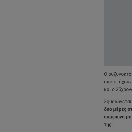
Ο συζυγοκτόν
οποίοι έχουν
και ο 25χρον
Σημειώνεται
δύο μέρες ότ
σύμφωνα με τ
της.