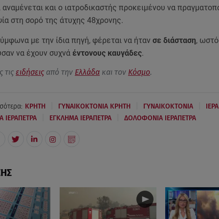
, αναμένεται και ο ιατροδικαστής προκειμένου να πραγματοπ
ία στη σορό της άτυχης 48χρονης.
σύμφωνα με την ίδια πηγή, φέρεται να ήταν
σε διάσταση
, ωστ
σαν να έχουν συχνά
έντονους καυγάδες
.
ς τις
ειδήσεις
από την
Ελλάδα
και τον
Κόσμο
.
|
|
|
σότερα:
ΚΡΗΤΗ
ΓΥΝΑΙΚΟΚΤΟΝΙΑ ΚΡΗΤΗ
ΓΥΝΑΙΚΟΚΤΟΝΙΑ
ΙΕΡ
|
|
Α ΙΕΡΑΠΕΤΡΑ
ΕΓΚΛΗΜΑ ΙΕΡΑΠΕΤΡΑ
ΔΟΛΟΦΟΝΙΑ ΙΕΡΑΠΕΤΡΑ
ΣΗΣ