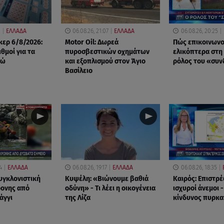
0
ΕΛΛΑΔΑ
06.08.26, 21:07
ΕΛΛΑΔΑ
06.08.26, 20:25
ερ 6/8/2026:
Motor Oil: Δωρεά
Πώς επικοινωνο
ιθμοί για τα
πυροσβεστικών οχημάτων
ελικόπτερα στη
ρώ
και εξοπλισμού στον Άγιο
ρόλος του «συ
Βασίλειο
4
ΕΛΛΑΔΑ
06.08.26, 19:17
ΕΛΛΑΔΑ
06.08.26, 18:35
υγκλονιστική
Κυψέλη: «Βιώνουμε βαθιά
Καιρός: Επιστρέ
ρονης από
οδύνη» - Τι λέει η οικογένεια
ισχυροί άνεμοι 
άγγι
της Λίζα
κίνδυνος πυρκα