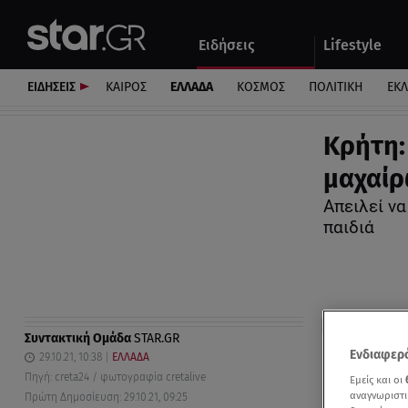
Αθλητικά
Quiz
Ειδήσεις
Lifestyle
Αυτοκίνητο
ΕΙΔΗΣΕΙΣ
ΚΑΙΡΟΣ
ΕΛΛΑΔΑ
ΚΟΣΜΟΣ
ΠΟΛΙΤΙΚΗ
ΕΚ
Κρήτη:
μαχαίρ
Απειλεί να
παιδιά
Συντακτική Ομάδα
STAR.GR
Ενδιαφερό
29.10.21, 10:38
ΕΛΛΑΔΑ
Πηγή: creta24 / φωτογραφία cretalive
Εμείς και οι
αναγνωριστι
Πρώτη Δημοσίευση: 29.10.21, 09:25