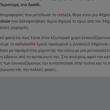
Περιστερά, στο Λασίθι.
πληροφορίες που μετέδωσε το
creta24
, θύμα είναι μια 48χρ
ιδιών
που δολοφονήθηκε άγρια σήμερα το πρωί από τον 54χ
απλές μαχαιριές.
ικό φαίνεται πως έγινε στον εξωτερικό χώρο ενοικιαζόμενω
να με το
radiolasithi
έμενε προσωρινά η γυναίκα.O 54χρονος 
έθηκε με σφοδρότητα, ρίχνοντας την κάτω με μια μοτοσυκλέτ
η έβγαινε από το αυτοκίνητό της. Στη συνέχεια, αφού την κ
 των ενοικιαζόμενων, την κινητοποίησε στην πισίνα και τη
αχαιρώνοντάς την πολλές φορές.