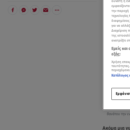
δυνατή η ε
εμφανίζοντα
την παροχή 
τεχνολογίες
διαφημίσεις
για να αλλά
Διαχείριση 
της ιστοσελί
ανατρέξτε σ
Εμείς και
εξής:
Χρήση επακ
ταυτότητας.
περιεχόμενο
Κατάλογος 
Εμφάνισ
Ακόμα μια γυν
θανάτου την εν
Ακόμα μια γ