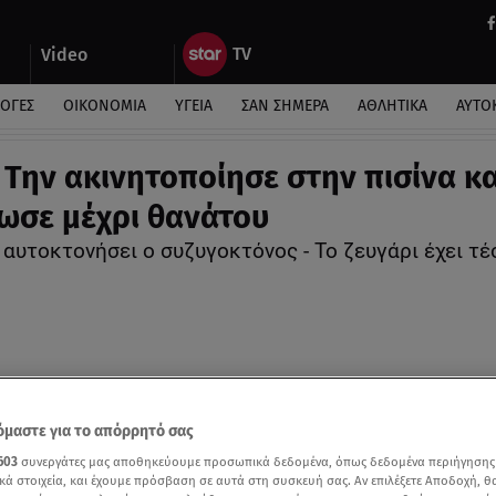
Video
ΛΟΓΕΣ
ΟΙΚΟΝΟΜΙΑ
ΥΓΕΙΑ
ΣΑΝ ΣΗΜΕΡΑ
ΑΘΛΗΤΙΚΑ
ΑΥΤΟ
 Την ακινητοποίησε στην πισίνα κα
ωσε μέχρι θανάτου
 αυτοκτονήσει ο συζυγοκτόνος - Το ζευγάρι έχει τ
μαστε για το απόρρητό σας
603
συνεργάτες μας αποθηκεύουμε προσωπικά δεδομένα, όπως δεδομένα περιήγησης
κά στοιχεία, και έχουμε πρόσβαση σε αυτά στη συσκευή σας. Αν επιλέξετε Αποδοχή, θ