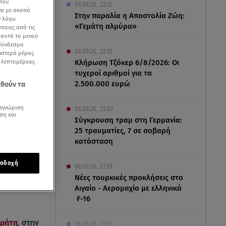
 που
06.08.26 , 22:12
να με σκοπό
Στην παραλία η Αποστολία Ζώη:
ν λόγω
«Γεμάτη αλμύρα»
ποιες από τις
ε αυτό το μενού
 σύνδεσμο
06.08.26 , 22:10
ριστερό μέρος
ς λεπτομέρειες
Κλήρωση Τζόκερ 6/8/2026: Οι
τυχεροί αριθμοί για τα
2.500.000 ευρώ
εθούν τα
αγνώριση
06.08.26 , 22:02
ση και
Σύγκρουση τραμ στη Γερμανία:
25 τραυματίες, 7 σε σοβαρή
κατάσταση
οδοχή
06.08.26 , 21:59
Νέες τουρκικές προκλήσεις στο
Αιγαίο - Αερομαχία με ελληνικά
ωσε μέχρι
F-16
ρήτη
, στην
06.08.26 , 21:31