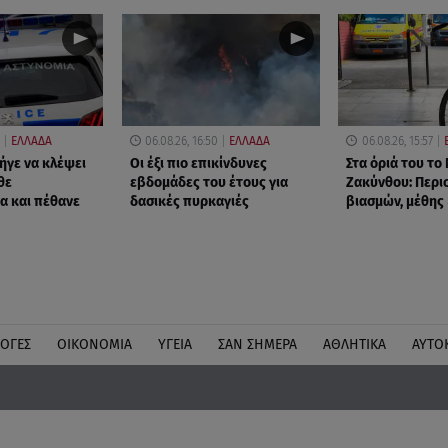
ΕΛΛΑΔΑ
06.08.26, 16:50
ΕΛΛΑΔΑ
06.08.26, 15:57
ήγε να κλέψει
Οι έξι πιο επικίνδυνες
Στα όριά του το
θε
εβδομάδες του έτους για
Ζακύνθου: Περι
α και πέθανε
δασικές πυρκαγιές
βιασμών, μέθης
ΛΟΓΕΣ
ΟΙΚΟΝΟΜΙΑ
ΥΓΕΙΑ
ΣΑΝ ΣΗΜΕΡΑ
ΑΘΛΗΤΙΚΑ
ΑΥΤΟ