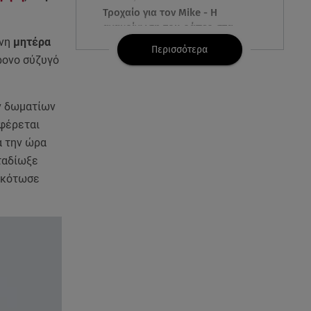
Τροχαίο για τον Mike - Η
ανακοίνωση του ράπερ στα
social media
ονη
μητέρα
Περισσότερα
ρονο σύζυγό
06.08.26 , 21:22
Ισραήλ - Κύπρος - Κρήτη: Το
μεγαλύτερο υποθαλάσσιο
ν δωματίων
καλώδιο στον κόσμο
φέρεται
α την ώρα
06.08.26 , 21:07
αταδίωξε
Motor Oil: Δωρεά
 σκότωσε
πυροσβεστικών οχημάτων και
εξοπλισμού στον Άγιο Βασίλειο
06.08.26 , 20:49
Άκης Παυλόπουλος: Η τρυφερή
εξομολόγηση της συζύγου του,
Ελένης Φωτοπούλου