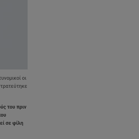
06.08.26 , 20:25
Πώς επικοινωνούν τα
ελικόπτερα στη φωτιά και ο
ρόλος του «συνδέσμου»
06.08.26 , 20:16
Αθηνά Οικονομάκου από την
Μπόρα Μπόρα: «Έσκασε όλη η
κούραση του χειμώνα»
06.08.26 , 20:04
υνομικοί οι
Σαμοθράκη: Συγκλονιστική
διάσωση 15χρονης από
ιστρατεύτηκε
δύσβατο φαράγγι
ούς του πριν
06.08.26 , 19:44
Πότε δεν επιβάλλεται φόρος
που
κληρονομιάς σε τραπεζικές
εί σε φίλη
καταθέσεις