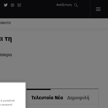
Αναζήτηση
ΚΙΝΗΤΟ
ι τη
έσσερα
Τελευταία Νέα
Δημοφιλή
 ή μοναδικά
α καταστεί