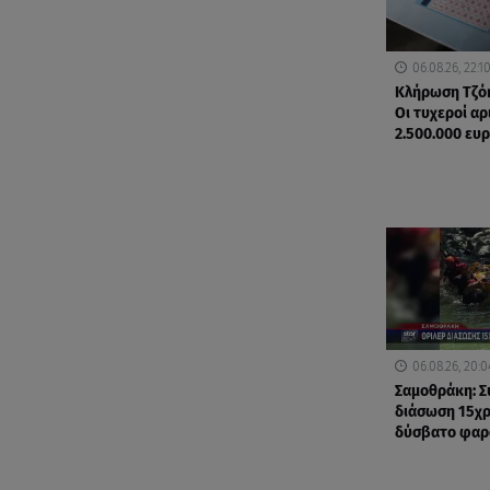
06.08.26, 22:1
Κλήρωση Τζόκ
Οι τυχεροί αρ
2.500.000 ευ
06.08.26, 20:0
Σαμοθράκη: Σ
διάσωση 15χ
δύσβατο φαρ