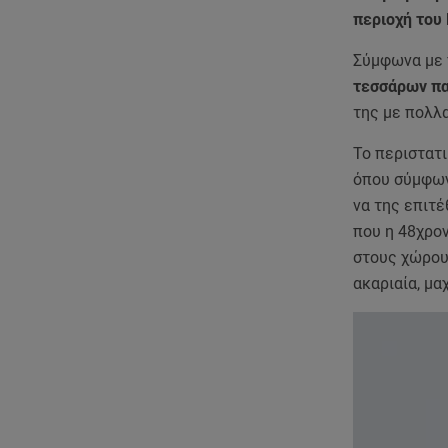
περιοχή του 
Σύμφωνα με 
τεσσάρων πα
της με πολλ
Το περιστατ
όπου σύμφω
να της επιτ
που η 48χρον
στους χώρους
ακαριαία, μ