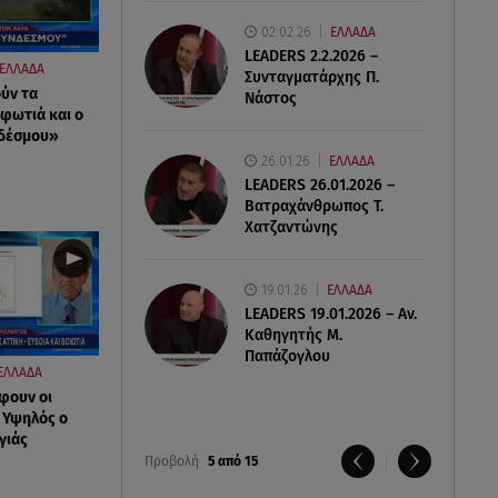
02.02.26
ΕΛΛΑΔΑ
LEADERS 2.2.2026 –
ΕΛΛΑΔΑ
Συνταγματάρχης Π.
ύν τα
Νάστος
 φωτιά και ο
νδέσμου»
26.01.26
ΕΛΛΑΔΑ
LEADERS 26.01.2026 –
Βατραχάνθρωπος Τ.
Χατζαντώνης
19.01.26
ΕΛΛΑΔΑ
LEADERS 19.01.2026 – Αν.
Καθηγητής Μ.
Παπάζογλου
ΕΛΛΑΔΑ
φουν οι
- Υψηλός ο
γιάς
Προβολή
5 από 15