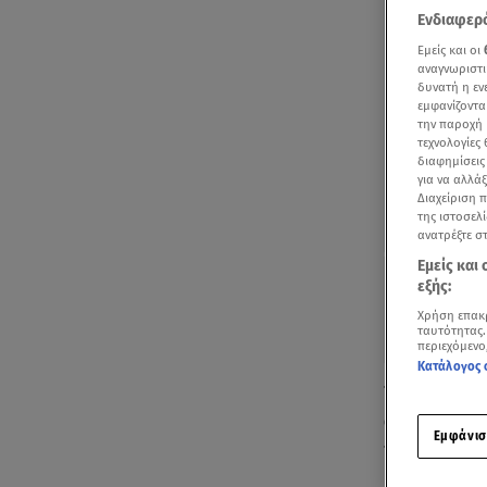
Ενδιαφερό
Εμείς και οι
αναγνωριστι
δυνατή η ε
εμφανίζοντα
την παροχή 
τεχνολογίες
διαφημίσεις
για να αλλά
Διαχείριση 
της ιστοσελί
ανατρέξτε σ
Εμείς και
εξής:
Χρήση επακ
ταυτότητας.
περιεχόμενο
Κατάλογος 
Τη δική τους
οι επτά αστυ
Εμφάνισ
της υπόθεση