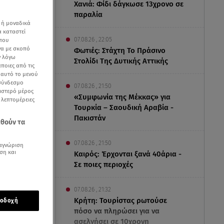
Χανιά: Φίδι δάγκωσε 13χρονο σε
παραλία
 ή μοναδικά
α καταστεί
07.08.26 , 22:05
 που
να με σκοπό
Φωτιές: Στάχτη Το Πράσινο
ν λόγω
Στολίδι Της Δυτικής Αττικής
ποιες από τις
ε αυτό το μενού
 σύνδεσμο
07.08.26 , 21:50
ριστερό μέρος
«Συμφωνία της Μέκκας» για
ς λεπτομέρειες
Τουρκία – Σαουδική Αραβία -
Πακιστάν
εθούν τα
07.08.26 , 21:50
αγνώριση
ση και
Καιρός: Έρχονται ξανά 40άρια -
Σε ποιες περιοχές
αρουσίασαν
07.08.26 , 21:32
δικογραφία
Κρήτη: Τουρίστας ρωτούσε
οδοχή
πόσο να πληρώσει για να
ασελγήσει σε 10χρονη