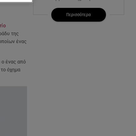
07.08.26 , 21:17
Περισσότερα
Κλήρωση Eurojackpot
τίο
7/8/2026: Οι τυχεροί αριθμοί για
τα 32.000.000 ευρώ
βράδυ της
οποίων ένας
07.08.26 , 21:03
Σε τρία επίπεδα οι παραβιάσεις
της Τουρκίας στο Αιγαίο
 ο ένας από
 το όχημα
07.08.26 , 21:00
MINI Aceman E: Τα αξεσουάρ για
περιπετειώδεις διαδρομές
07.08.26 , 20:47
Χανιά: Νεκρή βρέθηκε
αγνοούμενη - Ξέφυγε από
αστυνομικούς που την
εντόπισαν