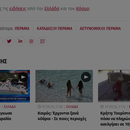
ς τις
ειδήσεις
από την
Ελλάδα
και τον
Κόσμο
.
|
|
σότερα:
ΠΕΡΑΜΑ
ΚΑΤΑΔΙΩΞΗ ΠΕΡΑΜΑ
ΑΣΤΥΝΟΜΙΚΟΙ ΠΕΡΑΜΑ
ΣΗΣ
0
ΕΛΛΑΔΑ
07.08.26, 21:50
ΕΛΛΑΔΑ
07.08.26, 21:32
δάγκωσε
Καιρός: Έρχονται ξανά
Κρήτη: Τουρίστ
αραλία
40άρια - Σε ποιες περιοχές
πόσο να πληρώσε
ασελγήσει σε 1