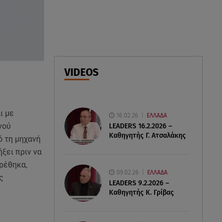
07.08.26 , 18:34
Έξοδος Αυγούστου: Στο 100% η
πληρότητα για Κυκλάδες
07.08.26 , 17:44
Παιδικοί σταθμοί: Πότε βγαίνουν
VIDEOS
τα προσωρινά αποτελέσματα
ι με
16.02.26
ΕΛΛΑΔΑ
νού
LEADERS 16.2.2026 –
Καθηγητής Γ. Ατσαλάκης
ό τη μηχανή
ξει πριν να
ρέθηκα,
09.02.26
ΕΛΛΑΔΑ
ς
LEADERS 9.2.2026 –
Καθηγητής Κ. Γρίβας