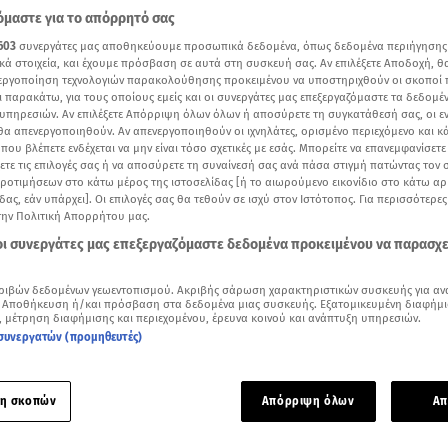
μαστε για το απόρρητό σας
603
συνεργάτες μας αποθηκεύουμε προσωπικά δεδομένα, όπως δεδομένα περιήγησης
κά στοιχεία, και έχουμε πρόσβαση σε αυτά στη συσκευή σας. Αν επιλέξετε Αποδοχή, θ
νεργοποίηση τεχνολογιών παρακολούθησης προκειμένου να υποστηριχθούν οι σκοποί
ι παρακάτω, για τους οποίους εμείς και οι συνεργάτες μας επεξεργαζόμαστε τα δεδομέ
υπηρεσιών. Αν επιλέξετε Απόρριψη όλων όλων ή αποσύρετε τη συγκατάθεσή σας, οι ε
 θα απενεργοποιηθούν. Αν απενεργοποιηθούν οι ιχνηλάτες, ορισμένο περιεχόμενο και κά
 που βλέπετε ενδέχεται να μην είναι τόσο σχετικές με εσάς. Μπορείτε να επανεμφανίσετ
ξετε τις επιλογές σας ή να αποσύρετε τη συναίνεσή σας ανά πάσα στιγμή πατώντας τον
προτιμήσεων στο κάτω μέρος της ιστοσελίδας [ή το αιωρούμενο εικονίδιο στο κάτω α
δας, εάν υπάρχει]. Οι επιλογές σας θα τεθούν σε ισχύ στον Ιστότοπος. Για περισσότερε
την Πολιτική Απορρήτου μας.
 οι συνεργάτες μας επεξεργαζόμαστε δεδομένα προκειμένου να παρασχ
Δείτε περισσότερα άρθρα μας στα αποτελέσματα αναζήτησης
ριβών δεδομένων γεωεντοπισμού. Ακριβής σάρωση χαρακτηριστικών συσκευής για αν
Add star.gr on Google
 Αποθήκευση ή/και πρόσβαση στα δεδομένα μιας συσκευής. Εξατομικευμένη διαφήμι
, μέτρηση διαφήμισης και περιεχομένου, έρευνα κοινού και ανάπτυξη υπηρεσιών.
συνεργατών (προμηθευτές)
 εκδοχή για το τι συνέβη στη φονική
καταδίωξη στο Πέραμα
π
νομικοί στις καταθέσεις τους που συμπεριλαμβάνονται στη 
η σκοπών
Απόρριψη όλων
Απ
ς.