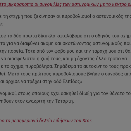
Στο μικροσκόπιο οι συνομιλίες των αστυνομικών με το κέντρο 
 τη στιγμή που ξεκίνησαν οι πυροβολισμοί ο αστυνομικός τη
ε:
ισε τα δύο πρώτα δίκυκλα καταλάβαμε ότι ο οδηγός του οχή
τα για να διαφύγει ακόμη και σκοτώνοντας αστυνομικούς πο
την πορεία. Τότε από τον φόβο μου και την ταραχή μου ότι θ
να διασφαλιστεί η ζωή τους, και μη έχοντας άλλο τρόπο να
ε το όχημα, πυροβόλησα. Σημάδεψα το αυτοκίνητο τους προκ
θεί. Μετά τους πρώτους πυροβολισμούς βγήκε ο συνοδός απ
αι άρχισε να τρέχει στην οδό Ελπίδος».
νομικοί, στους οποίους έχει ασκηθεί δίωξη για τον θάνατο τ
ηθούν στον ανακριτή την Τετάρτη.
ρο το μεσημεριανό δελτίο ειδήσεων του Star.