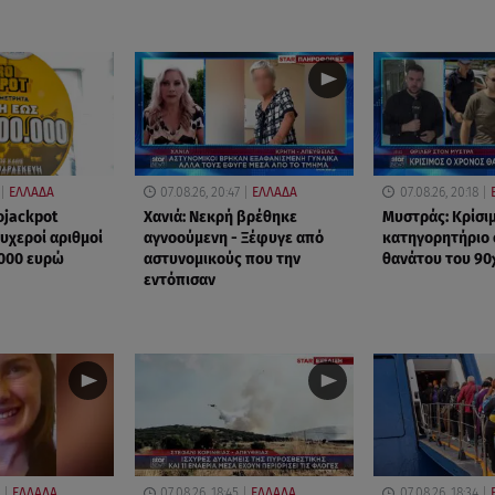
ΕΛΛΑΔΑ
07.08.26, 20:47
ΕΛΛΑΔΑ
07.08.26, 20:18
ojackpot
Χανιά: Νεκρή βρέθηκε
Μυστράς: Κρίσιμ
τυχεροί αριθμοί
αγνοούμενη - Ξέφυγε από
κατηγορητήριο 
.000 ευρώ
αστυνομικούς που την
θανάτου του 90
εντόπισαν
ΕΛΛΑΔΑ
07.08.26, 18:45
ΕΛΛΑΔΑ
07.08.26, 18:34