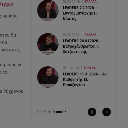
02.02.26
ΕΛΛΑΔΑ
ελέγχου
LEADERS 2.2.2026 –
Συνταγματάρχης Π.
ς ομάδας
Νάστος
ματος θα
26.01.26
ΕΛΛΑΔΑ
LEADERS 26.01.2026 –
υ θα
Βατραχάνθρωπος Τ.
α σκότωνε,
Χατζαντώνης
ειμένου να
19.01.26
ΕΛΛΑΔΑ
ό το
LEADERS 19.01.2026 – Αν.
Καθηγητής Μ.
Παπάζογλου
ου 20χρονου
Προβολή
5 από 15