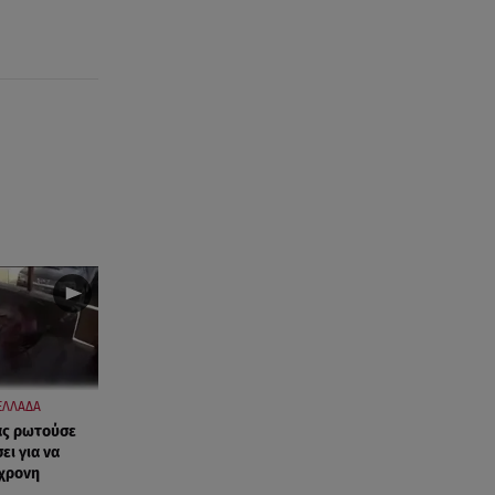
ΕΛΛΑΔΑ
ας ρωτούσε
ι για να
0χρονη