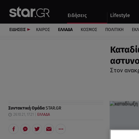
Αθλητικά
Quiz
Ειδήσεις
Lifestyle
Αυτοκίνητο
ΕΙΔΗΣΕΙΣ
ΚΑΙΡΟΣ
ΕΛΛΑΔΑ
ΚΟΣΜΟΣ
ΠΟΛΙΤΙΚΗ
ΕΚ
Καταδί
αστυνο
Στον ανακ
Συντακτική Ομάδα
STAR.GR
26.10.21, 17:21
ΕΛΛΑΔΑ