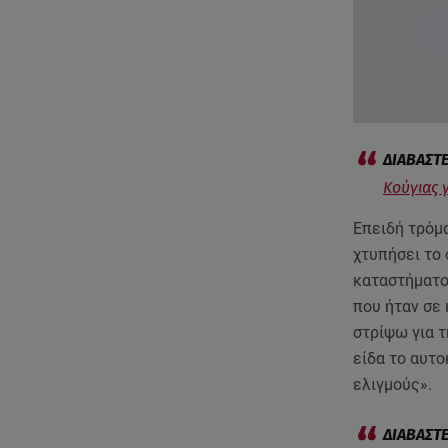
Κούγιας 
Επειδή τρόμ
χτυπήσει το 
καταστήματο
που ήταν σε 
στρίψω για τ
είδα το αυτο
ελιγμούς».