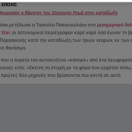
Ακαριαίος ο θάνατος του 20χρονου Ρομά στην καταδίωξη
όσα μετέδωσε η Τασούλα Παπανικολάου στο
μεσημεριανό δελ
 Star
, οι αστυνομικοί περιέγραψαν καρέ καρέ όσα έγιναν το 
Παρασκευής κατά την καταδίωξη των τριών νεαρών, εκ των 
κε θανάσιμα.
ή που η πορεία του αυτοκινήτου «κόπηκε» από ένα λεωφορείο
ικούς είπε: «Εκείνη τη στιγμή με τη φόρα που ερχόταν πίσω,
 πρώτες δύο μηχανές που βρίσκονται πιο κοντά σε αυτό.