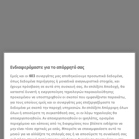
Ενδιαφερόμαστε για το απόρρητό σας
Εμείς και οι
603
συνεργάτες μας αποθηκεύουμε προσωπικά δεδομένα,
όπως δεδομένα περιήγησης ή μοναδικά αναγνωριστικά στοιχεία, και
έχουμε πρόσβαση σε αυτά στη συσκευή σας. Αν επιλέξετε Αποδοχή, θα
καταστεί δυνατή η ενεργοποίηση τεχνολογιών παρακολούθησης
προκειμένου να υποστηριχθούν οι σκοποί που εμφανίζονται παρακάτω,
για τους οποίους εμείς και οι συνεργάτες μας επεξεργαζόμαστε τα
δεδομένα με σκοπό την παροχή υπηρεσιών. Αν επιλέξετε Απόρριψη όλων
όλων ή αποσύρετε τη συγκατάθεσή σας, οι εν λόγω τεχνολογίες θα
απενεργοποιηθούν. Αν απενεργοποιηθούν οι ιχνηλάτες, ορισμένο
περιεχόμενο και κάποιες από τις διαφημίσεις που βλέπετε ενδέχεται να
μην είναι τόσο σχετικές με εσάς. Μπορείτε να επανεμφανίσετε αυτό το
μενού για να αλλάξετε τις επιλογές σας ή να αποσύρετε τη συναίνεσή σας