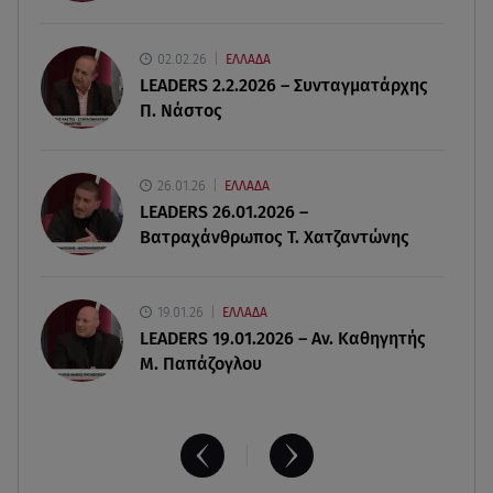
του – Η τελευταία επιθυμία
02.02.26
ΕΛΛΑΔΑ
10.08.26 , 18:12
LEADERS 2.2.2026 – Συνταγματάρχης
Αυξάνονται οι ώρες υπερωριακής εργασίας των
Π. Νάστος
εποχικών πυροσβεστών
10.08.26 , 18:11
26.01.26
ΕΛΛΑΔΑ
Το προσωπικό «αντίο» της Μάρας Ζαχαρέα στον
LEADERS 26.01.2026 –
Στέλιο Ράμφο
Βατραχάνθρωπος Τ. Χατζαντώνης
19.01.26
ΕΛΛΑΔΑ
LEADERS 19.01.2026 – Αν. Καθηγητής
Μ. Παπάζογλου