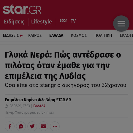
Ειδήσεις
Lifestyle
ΕΙΔΗΣΕΙΣ
ΚΑΙΡΟΣ
ΕΛΛΑΔΑ
ΚΟΣΜΟΣ
ΠΟΛΙΤΙΚΗ
ΕΚΛΟΓ
Γλυκά Νερά: Πώς αντέδρασε ο
πιλότος όταν έμαθε για την
επιμέλεια της Λυδίας
Όσα είπε στο star.gr ο δικηγόρος του 32χρονου
Επιμέλεια
Κορίνα Φλεβάρη
STAR.GR
28.06.21, 17:23
ΕΛΛΑΔΑ
Πηγή: Φωτογραφία: Eurokinissi