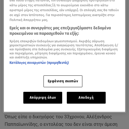
ανά πάσα στιγμή πατώντας τον σύνδεσμο Διαχείριση προτιμήσεων στο
κάτω μέρος της ιστοσελίδας [ή το αιωρούμενο εικονίδιο στο κάτω
αριστερό μέρος της ιστοσελίδας, εάν υπάρχει]. Οι επιλογές σας θα τεθούν
σε ισχύ στον Ιστότοπος. Για περισσότερες λεπτομέρειες ανατρέξτε στην
Πολιτική Απορρήτου μας.
Εμείς και οι συνεργάτες μας επεξεργαζόμαστε δεδομένα
προκειμένου να παρασχεθούν τα εξής:
Χρήση επακριβών δεδομένων γεωεντοπισμού. Ακριβής σάρωση
χαρακτηριστικών συσκευής για αναγνώριση ταυτότητας. Αποθήκευση ή/
και πρόσβαση στα δεδομένα μιας συσκευής. Εξατομικευμένη διαφήμιση
«Απολύτως σεβαστή η απόφαση της Εισαγγελέως
και περιεχόμενο, μέτρηση διαφήμισης και περιεχομένου, έρευνα κοινού
και ανάπτυξη υπηρεσιών.
Ανηλίκων. Ο εντολέας μου θέλει φυσικά το καλύτερο
Κατάλογος συνεργατών (προμηθευτές)
για το παιδί του και με γνώμονα μόνο αυτό, κάνουμε
οποιαδήποτε νομική ενέργεια», είπε στο star.gr o
Εμφάνιση σκοπών
δικηγόρος του
καθ’ ομολογίαν δολοφόνου της Καρολάιν
,
σχολιάζοντας την απόφαση με την οποία η μητέρα της
Καρολάιν αναλαμβάνει την προσωρινή επιμέλεια της
Απόρριψη όλων
Αποδοχή
μικρής Λυδίας.
Όπως είπε ο δικηγόρος του 33χρονου, Αλέξανδρος
Παππαϊωννίδης, ο εντολέας του δεν είναι στην άμεση