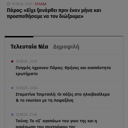
10.08.26, 13:23
ΕΛΛΑΔΑ
Πάρος: «Είχε ξανάρθει πριν έναν μήνα και
προσπαθήσαμε να τον διώξουμε»
Τελευταία Νέα
Δημοφιλή
10.08.26 , 22:07
Πνιγμός 4χρονου Πάρος: Θρήνος και αναπάντητα
ερωτήματα
10.08.26 , 22:04
Σταματίνα Τσιμτσιλή: Οι πόζες στο ηλιοβασίλεμα
& το reunion με τη Λαφαζάνη
10.08.26 , 21:40
Τούνη: Το «Σ’ αγαπάω» του γιου της και η
αφιέρωση του συντρόφου της