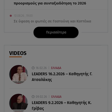
προορισμούς για συνταξιοδότηση το 2026
10.08.26 , 19:00
Σε ύφεση οι φωτιές σε Γαστούνη και Κοττέικα
στην Ηλεία
Περισσότερα
10.08.26 , 18:58
Lepas: Δείτε τι σημαίνει το όνομα της μάρκας
VIDEOS
10.08.26 , 18:52
Φαρμακείο πρώτων βοηθειών στο αυτοκίνητο: Τι
πρέπει να περιέχει
16.02.26
ΕΛΛΑΔΑ
LEADERS 16.2.2026 – Καθηγητής Γ.
Ατσαλάκης
10.08.26 , 18:45
Διάσημη ηθοποιός υποδέχθηκε το πρώτο της
παιδί στα 42 της χρόνια
09.02.26
ΕΛΛΑΔΑ
LEADERS 9.2.2026 – Καθηγητής Κ.
10.08.26 , 18:35
Γρίβας
Καλογερόπουλος: Πότε και πού θα γίνει η κηδεία