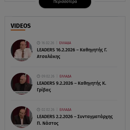
Περισσότερα
09.08.26 , 12:54
Βαλέρια Χοψονίδου: Βάφτισε τον γιο της στη
Βουλιαγμένη - Το όνομα που πήρε
VIDEOS
09.08.26 , 12:44
Ερυθρός Σταυρός: Άγρια επίθεση σε νοσηλεύτρια
16.02.26
ΕΛΛΑΔΑ
στα Επείγοντα
LEADERS 16.2.2026 – Καθηγητής Γ.
Ατσαλάκης
09.08.26 , 12:28
Πάρος: Χωρίς ναυαγοσώστη η πισίνα του beach
bar όπου πνίγηκε ο 4χρονος
09.02.26
ΕΛΛΑΔΑ
LEADERS 9.2.2026 – Καθηγητής Κ.
Γρίβας
09.08.26 , 12:20
Hyundai και Healthy Seas: Καθάρισαν 36 τόνους
θαλάσσια απορρίμματα
02.02.26
ΕΛΛΑΔΑ
LEADERS 2.2.2026 – Συνταγματάρχης
09.08.26 , 12:13
Π. Νάστος
Οι ερωτικές προβλέψεις για την εβδομάδα
10/08/2026 - 16/08/2026