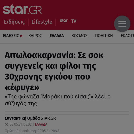
Ειδήσεις
Lifestyle
ΕΙΔΗΣΕΙΣ
ΚΑΙΡΟΣ
ΕΛΛΑΔΑ
ΚΟΣΜΟΣ
ΠΟΛΙΤΙΚΗ
ΕΚΛΟΓ
Αιτωλοακαρνανία: Σε σοκ
συγγενείς και φίλοι της
30χρονης εγκύου που
«έφυγε»
«Της φώναζα ''Μαράκι πού είσαι;''» λέει ο
σύζυγός της
Συντακτική Ομάδα
STAR.GR
03.05.21, 08:02
ΕΛΛΑΔΑ
Πρώτη Δημοσίευση: 02.05.21, 20:43