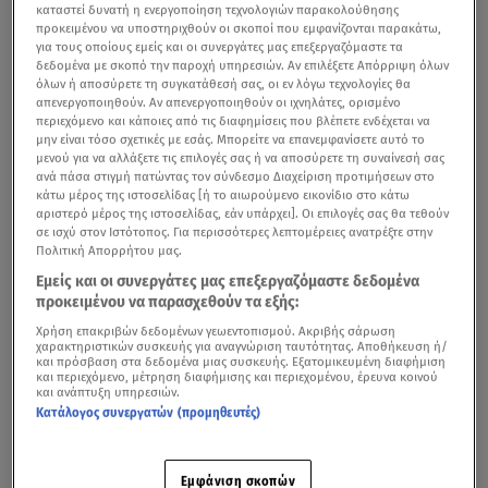
καταστεί δυνατή η ενεργοποίηση τεχνολογιών παρακολούθησης
προκειμένου να υποστηριχθούν οι σκοποί που εμφανίζονται παρακάτω,
για τους οποίους εμείς και οι συνεργάτες μας επεξεργαζόμαστε τα
δεδομένα με σκοπό την παροχή υπηρεσιών. Αν επιλέξετε Απόρριψη όλων
όλων ή αποσύρετε τη συγκατάθεσή σας, οι εν λόγω τεχνολογίες θα
απενεργοποιηθούν. Αν απενεργοποιηθούν οι ιχνηλάτες, ορισμένο
περιεχόμενο και κάποιες από τις διαφημίσεις που βλέπετε ενδέχεται να
μην είναι τόσο σχετικές με εσάς. Μπορείτε να επανεμφανίσετε αυτό το
μενού για να αλλάξετε τις επιλογές σας ή να αποσύρετε τη συναίνεσή σας
ανά πάσα στιγμή πατώντας τον σύνδεσμο Διαχείριση προτιμήσεων στο
κάτω μέρος της ιστοσελίδας [ή το αιωρούμενο εικονίδιο στο κάτω
αριστερό μέρος της ιστοσελίδας, εάν υπάρχει]. Οι επιλογές σας θα τεθούν
σε ισχύ στον Ιστότοπος. Για περισσότερες λεπτομέρειες ανατρέξτε στην
Πολιτική Απορρήτου μας.
Εμείς και οι συνεργάτες μας επεξεργαζόμαστε δεδομένα
προκειμένου να παρασχεθούν τα εξής:
Χρήση επακριβών δεδομένων γεωεντοπισμού. Ακριβής σάρωση
χαρακτηριστικών συσκευής για αναγνώριση ταυτότητας. Αποθήκευση ή/
και πρόσβαση στα δεδομένα μιας συσκευής. Εξατομικευμένη διαφήμιση
και περιεχόμενο, μέτρηση διαφήμισης και περιεχομένου, έρευνα κοινού
και ανάπτυξη υπηρεσιών.
Κατάλογος συνεργατών (προμηθευτές)
Εμφάνιση σκοπών