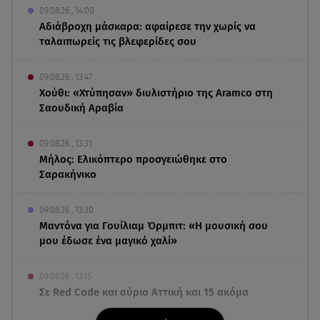
09.08.26 , 14:00
Αδιάβροχη μάσκαρα: αφαίρεσε την χωρίς να
ταλαιπωρείς τις βλεφερίδες σου
09.08.26 , 13:47
Χούθι: «Χτύπησαν» διυλιστήριο της Aramco στη
Σαουδική Αραβία
09.08.26 , 13:31
Μήλος: Ελικόπτερο προσγειώθηκε στο
Σαρακήνικο
09.08.26 , 13:30
Μαντόνα για Γουίλιαμ Όρμπιτ: «Η μουσική σου
μου έδωσε ένα μαγικό χαλί»
09.08.26 , 13:15
Σε Red Code και αύριο Αττική και 15 ακόμα
περιοχές - 400 φωτιές σε 10 μέρες