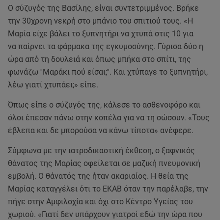
Ο σύζυγός της Βασίλης, είναι συντετριμμένος. Βρήκε
την 30χρονη νεκρή στο μπάνιο του σπιτιού τους. «Η
Μαρία είχε βάλει το ξυπνητήρι να χτυπά στις 10 για
να παίρνει τα φάρμακα της εγκυμοσύνης. Γύρισα δύο η
ώρα από τη δουλειά και όπως μπήκα στο σπίτι, της
φωνάζω ''Μαράκι πού είσαι;''. Και χτύπαγε το ξυπνητήρι,
λέω γιατί χτυπάει;» είπε.
Όπως είπε ο σύζυγός της, κάλεσε το ασθενοφόρο και
όλοι έπεσαν πάνω στην κοπέλα για να τη σώσουν. «Τους
έβλεπα και δε μπορούσα να κάνω τίποτα» ανέφερε.
Σύμφωνα με την ιατροδικαστική έκθεση, ο ξαφνικός
θάνατος της Μαρίας οφείλεται σε μαζική πνευμονική
εμβολή. Ο θάνατός της ήταν ακαριαίος. Η θεία της
Μαρίας καταγγέλει ότι το ΕΚΑΒ όταν την παρέλαβε, την
πήγε στην Αμφιλοχία και όχι στο Κέντρο Υγείας του
χωριού. «Γιατί δεν υπάρχουν γιατροί εδώ την ώρα που