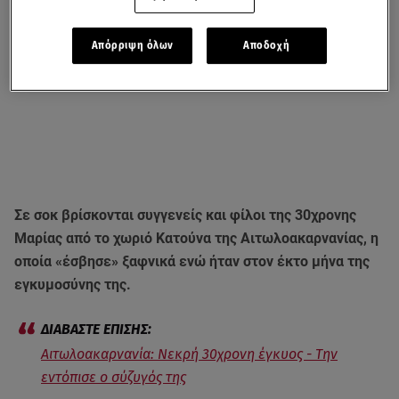
Απόρριψη όλων
Αποδοχή
Σε σοκ βρίσκονται συγγενείς και φίλοι της 30χρονης
Μαρίας από το χωριό Κατούνα της Αιτωλοακαρνανίας, η
οποία «έσβησε» ξαφνικά ενώ ήταν στον έκτο μήνα της
εγκυμοσύνης της.
Αιτωλοακαρνανία: Νεκρή 30χρονη έγκυος - Την
εντόπισε ο σύζυγός της