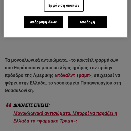
Εμφάνιση σκοπών
Απόρριψη όλων
Αποδοχή
Τα μονοκλωνικά αντισώματα, -το κοκτέιλ φαρμάκων
που θεράπευσαν μέσα σε λίγες ημέρες τον πρώην
πρόεδρο της Αμερικής
Ντόναλντ Τραμπ
-, επιχειρεί να
φέρει στην Ελλάδα, το νοσοκομείο Παπαγεωργίου στη
Θεσσαλονίκη.
Μονοκλωνικά αντισώματα: Μπορεί να παράξει η
Ελλάδα το «φάρμακο Τραμπ»;