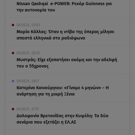
Nissan Qashqai e-POWER: Ρεκόρ Guinness για
την αυτονομία του
06.08.26 , 09:03
Μαρία Κάλλας: Όταν η ντίβα της όπερας μίλησε
σπαστά ελληνικά στο ραδιόφωνο
06.08.26 , 08:35
Μυστράς: Είχε εξαπατήσει ακόμη και την αδελφή
του ο 55χρονος
06.08.26 , 08:17
Κατερίνα Καινούργιου: «Γίναμε 4 μηνών» – Η
ανάρτηση για τη μικρή Ξένια
06.08.26 , 07:51
Δολοφονία Βρετανίδας στην Κυψέλη: Τα δύο
σενάρια που εξετάζει η ΕΛ.ΑΣ