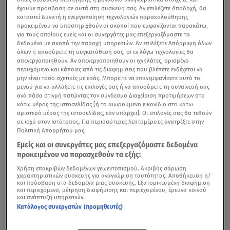
έχουμε πρόσβαση σε αυτά στη συσκευή σας. Αν επιλέξετε Αποδοχή, θα
καταστεί δυνατή η ενεργοποίηση τεχνολογιών παρακολούθησης
προκειμένου να υποστηριχθούν οι σκοποί που εμφανίζονται παρακάτω,
για τους οποίους εμείς και οι συνεργάτες μας επεξεργαζόμαστε τα
δεδομένα με σκοπό την παροχή υπηρεσιών. Αν επιλέξετε Απόρριψη όλων
όλων ή αποσύρετε τη συγκατάθεσή σας, οι εν λόγω τεχνολογίες θα
απενεργοποιηθούν. Αν απενεργοποιηθούν οι ιχνηλάτες, ορισμένο
περιεχόμενο και κάποιες από τις διαφημίσεις που βλέπετε ενδέχεται να
μην είναι τόσο σχετικές με εσάς. Μπορείτε να επανεμφανίσετε αυτό το
μενού για να αλλάξετε τις επιλογές σας ή να αποσύρετε τη συναίνεσή σας
ανά πάσα στιγμή πατώντας τον σύνδεσμο Διαχείριση προτιμήσεων στο
κάτω μέρος της ιστοσελίδας [ή το αιωρούμενο εικονίδιο στο κάτω
αριστερό μέρος της ιστοσελίδας, εάν υπάρχει]. Οι επιλογές σας θα τεθούν
σε ισχύ στον Ιστότοπος. Για περισσότερες λεπτομέρειες ανατρέξτε στην
Πολιτική Απορρήτου μας.
Εμείς και οι συνεργάτες μας επεξεργαζόμαστε δεδομένα
προκειμένου να παρασχεθούν τα εξής:
Χρήση επακριβών δεδομένων γεωεντοπισμού. Ακριβής σάρωση
χαρακτηριστικών συσκευής για αναγνώριση ταυτότητας. Αποθήκευση ή/
και πρόσβαση στα δεδομένα μιας συσκευής. Εξατομικευμένη διαφήμιση
και περιεχόμενο, μέτρηση διαφήμισης και περιεχομένου, έρευνα κοινού
και ανάπτυξη υπηρεσιών.
Κατάλογος συνεργατών (προμηθευτές)