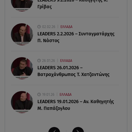
Σίσσυ Χρηστίδου: Πιο όμορφη και λαμπερή κι
Γρίβας
από το ηλιοβασίλεμα στα Χανιά!
05.08.26 , 22:36
02.02.26
ΕΛΛΑΔΑ
Μακελειό σε σπίτι στη Βόρεια Καρολίνα: Νεκρά
LEADERS 2.2.2026 – Συνταγματάρχης
τρία μέλη οικογένειας
Π. Νάστος
05.08.26 , 22:35
Αλεξάνδρα Νίκα: Η... χρυσή ώρα στο σκάφος με
26.01.26
ΕΛΛΑΔΑ
την καλύτερη παρέα!
LEADERS 26.01.2026 –
Βατραχάνθρωπος Τ. Χατζαντώνης
19.01.26
ΕΛΛΑΔΑ
LEADERS 19.01.2026 – Αν. Καθηγητής
Μ. Παπάζογλου