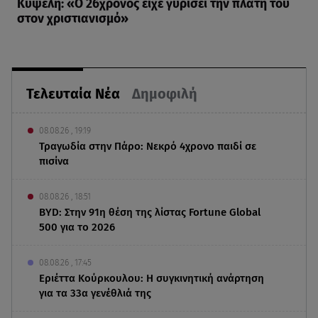
Κυψέλη: «Ο 26χρονος είχε γυρίσει την πλάτη του
στον χριστιανισμό»
Τελευταία Νέα
Δημοφιλή
08.08.26 , 19:19
Τραγωδία στην Πάρο: Νεκρό 4χρονο παιδί σε
πισίνα
08.08.26 , 18:51
BYD: Στην 91η θέση της λίστας Fortune Global
500 για το 2026
08.08.26 , 17:45
Εριέττα Κούρκουλου: Η συγκινητική ανάρτηση
για τα 33α γενέθλιά της