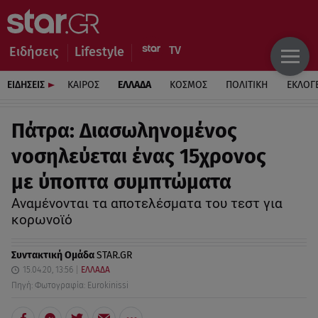
Ειδήσεις
Lifestyle
ΕΙΔΗΣΕΙΣ
ΚΑΙΡΟΣ
ΕΛΛΑΔΑ
ΚΟΣΜΟΣ
ΠΟΛΙΤΙΚΗ
ΕΚΛΟΓ
Πάτρα: Διασωληνομένος
νοσηλεύεται ένας 15χρονος
με ύποπτα συμπτώματα
Αναμένονται τα αποτελέσματα του τεστ για
κορωνοϊό
Συντακτική Ομάδα
STAR.GR
15.04.20, 13:56
ΕΛΛΑΔΑ
Πηγή: Φωτογραφία: Eurokinissi