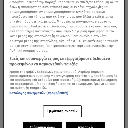
δεδομένα με σκοπό την παροχή υπηρεσιών. Αν επιλέξετε Απόρριψη όλων
όλων ή αποσύρετε τη συγκατάθεσή σας, οι εν λόγω τεχνολογίες θα
απενεργοποιηθούν. Αν απενεργοποιηθούν οι ιχνηλάτες, ορισμένο
περιεχόμενο και κάποιες από τις διαφημίσεις που βλέπετε ενδέχεται να
μην είναι τόσο σχετικές με εσάς. Μπορείτε να επανεμφανίσετε αυτό το
μενού για να αλλάξετε τις επιλογές σας ή να αποσύρετε τη συναίνεσή σας
ανά πάσα στιγμή πατώντας τον σύνδεσμο Διαχείριση προτιμήσεων στο
κάτω μέρος της ιστοσελίδας [ή το αιωρούμενο εικονίδιο στο κάτω
αριστερό μέρος της ιστοσελίδας, εάν υπάρχει]. Οι επιλογές σας θα τεθούν
σε ισχύ στον Ιστότοπος. Για περισσότερες λεπτομέρειες ανατρέξτε στην
Πολιτική Απορρήτου μας.
Εμείς και οι συνεργάτες μας επεξεργαζόμαστε δεδομένα
προκειμένου να παρασχεθούν τα εξής:
Χρήση επακριβών δεδομένων γεωεντοπισμού. Ακριβής σάρωση
χαρακτηριστικών συσκευής για αναγνώριση ταυτότητας. Αποθήκευση ή/
και πρόσβαση στα δεδομένα μιας συσκευής. Εξατομικευμένη διαφήμιση
και περιεχόμενο, μέτρηση διαφήμισης και περιεχομένου, έρευνα κοινού
και ανάπτυξη υπηρεσιών.
Κατάλογος συνεργατών (προμηθευτές)
Εμφάνιση σκοπών
Απόρριψη όλων
Αποδοχή