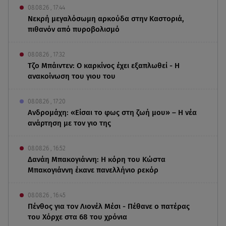
08.08.26 , 17:44
Νεκρή μεγαλόσωμη αρκούδα στην Καστοριά,
πιθανόν από πυροβολισμό
08.08.26 , 17:32
Τζο Μπάιντεν: Ο καρκίνος έχει εξαπλωθεί - Η
ανακοίνωση του γιου του
08.08.26 , 17:20
Ανδρομάχη: «Είσαι το φως στη ζωή μου» – Η νέα
ανάρτηση με τον γιο της
08.08.26 , 16:52
Δανάη Μπακογιάννη: Η κόρη του Κώστα
Μπακογιάννη έκανε πανελλήνιο ρεκόρ
08.08.26 , 16:45
Πένθος για τον Λιονέλ Μέσι - Πέθανε ο πατέρας
του Χόρχε στα 68 του χρόνια