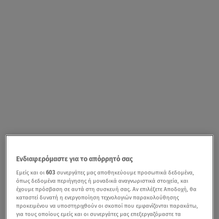
Ενδιαφερόμαστε για το απόρρητό σας
Εμείς και οι
603
συνεργάτες μας αποθηκεύουμε προσωπικά δεδομένα,
όπως δεδομένα περιήγησης ή μοναδικά αναγνωριστικά στοιχεία, και
έχουμε πρόσβαση σε αυτά στη συσκευή σας. Αν επιλέξετε Αποδοχή, θα
καταστεί δυνατή η ενεργοποίηση τεχνολογιών παρακολούθησης
προκειμένου να υποστηριχθούν οι σκοποί που εμφανίζονται παρακάτω,
για τους οποίους εμείς και οι συνεργάτες μας επεξεργαζόμαστε τα