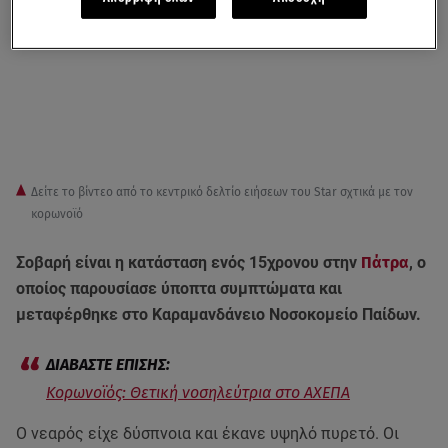
Δείτε το βίντεο από το κεντρικό δελτίο ειήσεων του Star σχτικά με τον
κορωνοϊό
Σοβαρή είναι η κατάσταση ενός 15χρονου στην
Πάτρα
, ο
οποίος παρουσίασε ύποπτα συμπτώματα και
μεταφέρθηκε στο Καραμανδάνειο Νοσοκομείο Παίδων.
Κορωνοϊός: Θετική νοσηλεύτρια στο ΑΧΕΠΑ
Ο νεαρός είχε δύσπνοια και έκανε υψηλό πυρετό. Οι