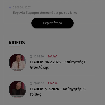
08.08.26 , 16:07
Ευγενία Σαμαρά: Διακοπάρει με τον Νίκο
Μουτσινά - Πού βρίσκονται;
Περισσότερα
08.08.26 , 16:00
Back to black: η διαχρονική αξία του μαύρου
στην καλοκαιρινή γκαρνταρόμπα
VIDEOS
08.08.26 , 15:20
Δούκισσα Νομικού: Από τη Μύκονο «πετάχτηκε»
16.02.26
ΕΛΛΑΔΑ
στη Γαλλική Πολυνησία!
LEADERS 16.2.2026 – Καθηγητής Γ.
Ατσαλάκης
08.08.26 , 15:01
Λυκαβηττός: Σε 57χρονη γυναίκα ανήκει η σορός
που βρέθηκε σε σπηλιά
09.02.26
ΕΛΛΑΔΑ
LEADERS 9.2.2026 – Καθηγητής Κ.
Γρίβας
08.08.26 , 14:50
Κατερίνα Καινούργιου: Η Πάρος και το cool
φορμάκι της κορούλας της!