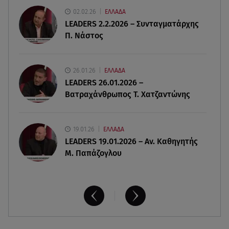
02.02.26
ΕΛΛΑΔΑ
LEADERS 2.2.2026 – Συνταγματάρχης
08.08.26 , 14:25
Π. Νάστος
Καιρός: Σε πορτοκαλί συναγερμό η χώρα για
φωτιές τα επόμενα 24ωρα
26.01.26
ΕΛΛΑΔΑ
08.08.26 , 14:00
LEADERS 26.01.2026 –
Summer fling: Γιατί να πεις ναι σε έναν
Βατραχάνθρωπος Τ. Χατζαντώνης
καλοκαιρινό έρωτα
19.01.26
ΕΛΛΑΔΑ
LEADERS 19.01.2026 – Αν. Καθηγητής
Μ. Παπάζογλου