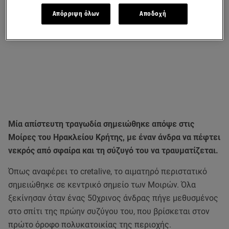
Απόρριψη όλων
Αποδοχή
Μία απίστευτη τραγωδία σημειώθηκε απόψε στις
Μοίρες του Ηρακλείου Κρήτης, με έναν άνδρα να πέφτει
νεκρός από σφαίρα και τη σύζυγό του να τραυματίζεται.
Όπως αναφέρει το cretalive, το αιματηρό περιστατικό
σημειώθηκε σε κεντρικό σημείο των Μοιρών. Όλα
ξεκίνησαν όταν ένας 50χρινος άνδρας πήγε μεθυσμένος
στο σπίτι της πρώην συζύγου του, που βρίσκεται στον
πρώτο όροφο πολυκατοικίας της περιοχής.