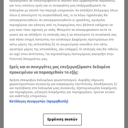
προκειμένου να υποστηριχθούν οι σκοποί που εμφανίζονται παρακάτω,
για τους οποίους εμείς και οι συνεργάτες μας επεξεργαζόμαστε τα
δεδομένα με σκοπό την παροχή υπηρεσιών. Αν επιλέξετε Απόρριψη όλων
όλων ή αποσύρετε τη συγκατάθεσή σας, οι εν λόγω τεχνολογίες θα
απενεργοποιηθούν. Αν απενεργοποιηθούν οι ιχνηλάτες, ορισμένο
περιεχόμενο και κάποιες από τις διαφημίσεις που βλέπετε ενδέχεται να
μην είναι τόσο σχετικές με εσάς. Μπορείτε να επανεμφανίσετε αυτό το
μενού για να αλλάξετε τις επιλογές σας ή να αποσύρετε τη συναίνεσή σας
ανά πάσα στιγμή πατώντας τον σύνδεσμο Διαχείριση προτιμήσεων στο
κάτω μέρος της ιστοσελίδας [ή το αιωρούμενο εικονίδιο στο κάτω
αριστερό μέρος της ιστοσελίδας, εάν υπάρχει]. Οι επιλογές σας θα τεθούν
σε ισχύ στον Ιστότοπος. Για περισσότερες λεπτομέρειες ανατρέξτε στην
Πολιτική Απορρήτου μας.
Εμείς και οι συνεργάτες μας επεξεργαζόμαστε δεδομένα
προκειμένου να παρασχεθούν τα εξής:
Χρήση επακριβών δεδομένων γεωεντοπισμού. Ακριβής σάρωση
χαρακτηριστικών συσκευής για αναγνώριση ταυτότητας. Αποθήκευση ή/
και πρόσβαση στα δεδομένα μιας συσκευής. Εξατομικευμένη διαφήμιση
και περιεχόμενο, μέτρηση διαφήμισης και περιεχομένου, έρευνα κοινού
και ανάπτυξη υπηρεσιών.
Κατάλογος συνεργατών (προμηθευτές)
Εμφάνιση σκοπών