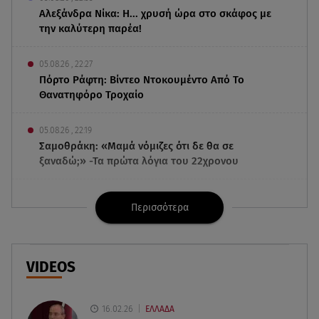
Αλεξάνδρα Νίκα: Η... χρυσή ώρα στο σκάφος με
την καλύτερη παρέα!
05.08.26 , 22:27
Πόρτο Ράφτη: Bίντεο Ντοκουμέντο Από Το
Θανατηφόρο Τροχαίο
05.08.26 , 22:19
Σαμοθράκη: «Μαμά νόμιζες ότι δε θα σε
ξαναδώ;» -Τα πρώτα λόγια του 22χρονου
05.08.26 , 21:48
Περισσότερα
Starte - Γιώργος Δουατζής: «Με θέλγει ιδιαιτέρως
κάθε μορφή τέχνης»
05.08.26 , 21:41
VIDEOS
«Στην κόψη του ξυραφιού» οι συνομιλίες ΗΠΑ –
Ιράν
16.02.26
ΕΛΛΑΔΑ