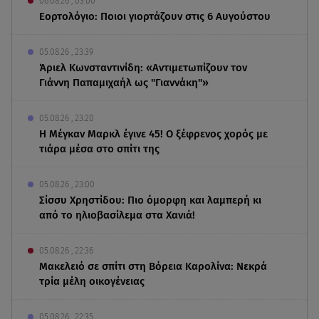
06.08.26 , 03:00
Εορτολόγιο: Ποιοι γιορτάζουν στις 6 Αυγούστου
05.08.26 , 23:39
Άριελ Κωνσταντινίδη: «Αντιμετωπίζουν τον
Γιάννη Παπαμιχαήλ ως "Γιαννάκη"»
05.08.26 , 23:20
Η Μέγκαν Μαρκλ έγινε 45! Ο ξέφρενος χορός με
τιάρα μέσα στο σπίτι της
05.08.26 , 23:00
Σίσσυ Χρηστίδου: Πιο όμορφη και λαμπερή κι
από το ηλιοβασίλεμα στα Χανιά!
05.08.26 , 22:36
Μακελειό σε σπίτι στη Βόρεια Καρολίνα: Νεκρά
τρία μέλη οικογένειας
05.08.26 , 22:35