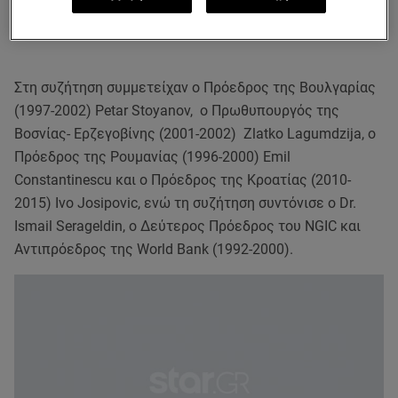
την Ευρώ-Μεσογειακή Συνεργασία».
Στη συζήτηση συμμετείχαν ο Πρόεδρος της Βουλγαρίας
(1997-2002) Petar Stoyanov, ο Πρωθυπουργός της
Βοσνίας- Ερζεγοβίνης (2001-2002) Zlatko Lagumdzija, ο
Πρόεδρος της Ρουμανίας (1996-2000) Emil
Constantinescu και ο Πρόεδρος της Κροατίας (2010-
2015) Ivo Josipovic, ενώ τη συζήτηση συντόνισε ο Dr.
Ismail Serageldin, ο Δεύτερος Πρόεδρος του NGIC και
Αντιπρόεδρος της World Bank (1992-2000).