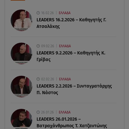
08.08.26 , 14:50
Κατερίνα Καινούργιου: Η Πάρος και το cool
16.02.26
ΕΛΛΑΔΑ
φορμάκι της κορούλας της!
LEADERS 16.2.2026 – Καθηγητής Γ.
Ατσαλάκης
08.08.26 , 14:25
Καιρός: Σε πορτοκαλί συναγερμό η χώρα για
φωτιές τα επόμενα 24ωρα
09.02.26
ΕΛΛΑΔΑ
LEADERS 9.2.2026 – Καθηγητής Κ.
Γρίβας
08.08.26 , 14:00
Summer fling: Γιατί να πεις ναι σε έναν
καλοκαιρινό έρωτα
02.02.26
ΕΛΛΑΔΑ
LEADERS 2.2.2026 – Συνταγματάρχης
08.08.26 , 13:59
Π. Νάστος
Αθηνά Οικονομάκου: Οι... hot αναρτήσεις της με
animal print μπικίνι!
26.01.26
ΕΛΛΑΔΑ
08.08.26 , 13:49
LEADERS 26.01.2026 –
Πάνω από 56.000 επιβάτες αναχώρησαν σήμερα
Βατραχάνθρωπος Τ. Χατζαντώνης
από τα λιμάνια της Αττικής