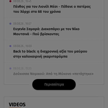
08.08.26 , 16:45
Πένθος για τον Λιονέλ Μέσι - Πέθανε ο πατέρας
του Χόρχε στα 68 του χρόνια
08.08.26 , 16:07
Ευγενία Σαμαρά: Διακοπάρει με τον Νίκο
Μουτσινά - Πού βρίσκονται;
08.08.26 , 16:00
Back to black: η διαχρονική αξία του μαύρου
στην καλοκαιρινή γκαρνταρόμπα
08.08.26 , 15:20
Δούκισσα Νομικού: Από τη Μύκονο «πετάχτηκε»
στη Γαλλική Πολυνησία!
Περισσότερα
08.08.26 , 15:01
Λυκαβηττός: Σε 57χρονη γυναίκα ανήκει η σορός
που βρέθηκε σε σπηλιά
VIDEOS