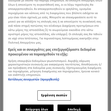
δεδομένα με σκοπό την παροχή υπηρεσιών. Αν επιλέξετε Απόρριψη όλων
όλων ή αποσύρετε τη συγκατάθεσή σας, οι εν λόγω τεχνολογίες θα
σε συνεργασία με το «Ίδρυμα Μαριάννα Β.
απενεργοποιηθούν. Αν απενεργοποιηθούν οι ιχνηλάτες, ορισμένο
Βαρδινογιάννη», πραγματοποιήθηκαν σήμερα στο
περιεχόμενο και κάποιες από τις διαφημίσεις που βλέπετε ενδέχεται να
μην είναι τόσο σχετικές με εσάς. Μπορείτε να επανεμφανίσετε αυτό το
Ζάππειο Μέγαρο.
μενού για να αλλάξετε τις επιλογές σας ή να αποσύρετε τη συναίνεσή σας
ανά πάσα στιγμή πατώντας τον σύνδεσμο Διαχείριση προτιμήσεων στο
κάτω μέρος της ιστοσελίδας [ή το αιωρούμενο εικονίδιο στο κάτω
αριστερό μέρος της ιστοσελίδας, εάν υπάρχει]. Οι επιλογές σας θα τεθούν
σε ισχύ στον Ιστότοπος. Για περισσότερες λεπτομέρειες ανατρέξτε στην
Πολιτική Απορρήτου μας.
Εμείς και οι συνεργάτες μας επεξεργαζόμαστε δεδομένα
προκειμένου να παρασχεθούν τα εξής:
Χρήση επακριβών δεδομένων γεωεντοπισμού. Ακριβής σάρωση
χαρακτηριστικών συσκευής για αναγνώριση ταυτότητας. Αποθήκευση ή/
και πρόσβαση στα δεδομένα μιας συσκευής. Εξατομικευμένη διαφήμιση
και περιεχόμενο, μέτρηση διαφήμισης και περιεχομένου, έρευνα κοινού
και ανάπτυξη υπηρεσιών.
Κατάλογος συνεργατών (προμηθευτές)
Το πρώτο πάνελ ομιλητών επεξεργάστηκε το θέμα:
Εμφάνιση σκοπών
«Δημιουργώντας ανθρωπιστικές κοινωνίες στον 21ο
αιώνα, μέσα από την προώθηση του πολύ-πολιτισμικού
διαλόγου και του πολιτισμού ειρήνης, μια πρόκληση για
Απόρριψη όλων
Αποδοχή