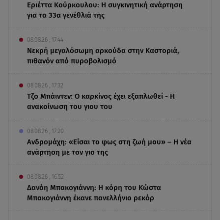
Εριέττα Κούρκουλου: Η συγκινητική ανάρτηση
για τα 33α γενέθλιά της
08.08.26 , 17:44
Νεκρή μεγαλόσωμη αρκούδα στην Καστοριά,
πιθανόν από πυροβολισμό
08.08.26 , 17:32
Τζο Μπάιντεν: Ο καρκίνος έχει εξαπλωθεί - Η
ανακοίνωση του γιου του
08.08.26 , 17:20
Ανδρομάχη: «Είσαι το φως στη ζωή μου» – Η νέα
ανάρτηση με τον γιο της
08.08.26 , 16:52
Δανάη Μπακογιάννη: Η κόρη του Κώστα
Μπακογιάννη έκανε πανελλήνιο ρεκόρ