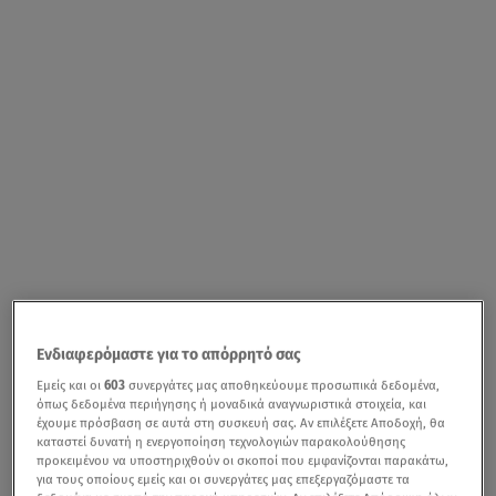
Οι εργασίες της δεύτερης ημέρας της Διεθνούς
Ενδιαφερόμαστε για το απόρρητό σας
Συνάντησης με θέμα “ADDRESSING THE
Εμείς και οι
603
συνεργάτες μας αποθηκεύουμε προσωπικά δεδομένα,
HUMANITARIAN CHALLENGES OF A EURO-
όπως δεδομένα περιήγησης ή μοναδικά αναγνωριστικά στοιχεία, και
έχουμε πρόσβαση σε αυτά στη συσκευή σας. Αν επιλέξετε Αποδοχή, θα
MEDITERRANEAN PARTNERSHIP” (Οι ανθρωπιστικές
καταστεί δυνατή η ενεργοποίηση τεχνολογιών παρακολούθησης
προκειμένου να υποστηριχθούν οι σκοποί που εμφανίζονται παρακάτω,
προκλήσεις και η Ευρώ-Μεσογειακή Συνεργασία), που
για τους οποίους εμείς και οι συνεργάτες μας επεξεργαζόμαστε τα
διοργανώνει το «Διεθνές Κέντρο Nizami Ganjavi»(NGIC)