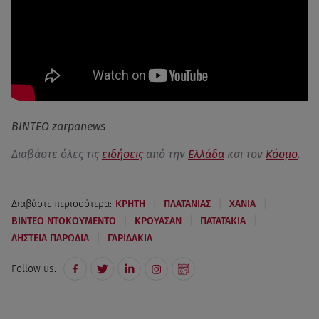
ΒΙΝΤΕΟ zarpanews
Διαβάστε όλες τις
ειδήσεις
από την
Ελλάδα
και τον
Κόσμο
.
|
|
|
Διαβάστε περισσότερα:
ΚΡΗΤΗ
ΠΛΑΤΑΝΙΑΣ
ΧΑΝΙΑ
|
|
|
ΒΙΝΤΕΟ ΝΤΟΚΟΥΜΕΝΤΟ
ΚΡΟΥΑΣΑΝ
ΠΑΤΑΤΑΚΙΑ
|
ΛΗΣΤΕΙΑ ΠΑΡΩΔΙΑ
ΓΑΡΙΔΑΚΙΑ
Follow us: