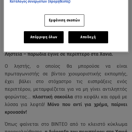
Κατάλογος συνεργατών (προμηθευτές)
Εμφάνιση σκοπών
Απόρριψη όλων
Αποδοχή
Ληστεία – παρωδία έγινε σε περίπτερο στα Χανιά.
Ο ληστής, ο οποίος θα μπορούσε να είναι
πρωταγωνιστής σε βίντεο χιουμοριστικής εκπομπής,
έχει βάλει στο στόχαστρο τις εισπράξεις ενός
περιπτέρου, μεταμφιέζεται για να μη γίνει αντιληπτός
φορώντας...
πλαστική σακούλα
στο κεφάλι και ορμά με
λύσσα για λεφτά!
Μόνο που αντί για χρήμα, παίρνει
κρουασάν!
Όπως φαίνεται στο ΒΙΝΤΕΟ από το κλειστό κύκλωμα
παρακολούθησης
, η διάρρηξη του περιπτέρου στα Χανιά