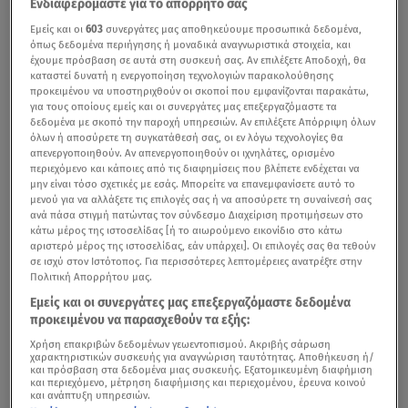
Ενδιαφερόμαστε για το απόρρητό σας
Εμείς και οι
603
συνεργάτες μας αποθηκεύουμε προσωπικά δεδομένα,
όπως δεδομένα περιήγησης ή μοναδικά αναγνωριστικά στοιχεία, και
έχουμε πρόσβαση σε αυτά στη συσκευή σας. Αν επιλέξετε Αποδοχή, θα
καταστεί δυνατή η ενεργοποίηση τεχνολογιών παρακολούθησης
προκειμένου να υποστηριχθούν οι σκοποί που εμφανίζονται παρακάτω,
για τους οποίους εμείς και οι συνεργάτες μας επεξεργαζόμαστε τα
δεδομένα με σκοπό την παροχή υπηρεσιών. Αν επιλέξετε Απόρριψη όλων
όλων ή αποσύρετε τη συγκατάθεσή σας, οι εν λόγω τεχνολογίες θα
απενεργοποιηθούν. Αν απενεργοποιηθούν οι ιχνηλάτες, ορισμένο
περιεχόμενο και κάποιες από τις διαφημίσεις που βλέπετε ενδέχεται να
μην είναι τόσο σχετικές με εσάς. Μπορείτε να επανεμφανίσετε αυτό το
μενού για να αλλάξετε τις επιλογές σας ή να αποσύρετε τη συναίνεσή σας
ανά πάσα στιγμή πατώντας τον σύνδεσμο Διαχείριση προτιμήσεων στο
κάτω μέρος της ιστοσελίδας [ή το αιωρούμενο εικονίδιο στο κάτω
αριστερό μέρος της ιστοσελίδας, εάν υπάρχει]. Οι επιλογές σας θα τεθούν
σε ισχύ στον Ιστότοπος. Για περισσότερες λεπτομέρειες ανατρέξτε στην
Πολιτική Απορρήτου μας.
Εμείς και οι συνεργάτες μας επεξεργαζόμαστε δεδομένα
προκειμένου να παρασχεθούν τα εξής:
Χρήση επακριβών δεδομένων γεωεντοπισμού. Ακριβής σάρωση
χαρακτηριστικών συσκευής για αναγνώριση ταυτότητας. Αποθήκευση ή/
και πρόσβαση στα δεδομένα μιας συσκευής. Εξατομικευμένη διαφήμιση
και περιεχόμενο, μέτρηση διαφήμισης και περιεχομένου, έρευνα κοινού
και ανάπτυξη υπηρεσιών.