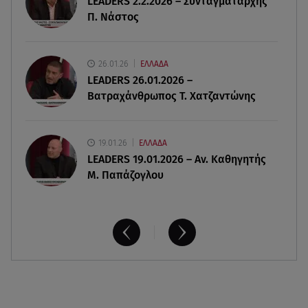
LEADERS 2.2.2026 – Συνταγματάρχης
του στο τελευταίο «αντίο»
Π. Νάστος
06.08.26 , 14:34
«Πάμε για νέα θεραπεία»: Η νέα φωτογραφία του
26.01.26
ΕΛΛΑΔΑ
Παράσχου από το νοσοκομείο
LEADERS 26.01.2026 –
Βατραχάνθρωπος Τ. Χατζαντώνης
19.01.26
ΕΛΛΑΔΑ
LEADERS 19.01.2026 – Αν. Καθηγητής
Μ. Παπάζογλου