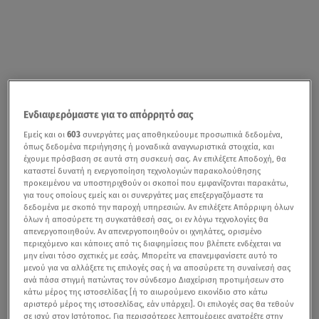
Ενδιαφερόμαστε για το απόρρητό σας
Εμείς και οι
603
συνεργάτες μας αποθηκεύουμε προσωπικά δεδομένα,
όπως δεδομένα περιήγησης ή μοναδικά αναγνωριστικά στοιχεία, και
έχουμε πρόσβαση σε αυτά στη συσκευή σας. Αν επιλέξετε Αποδοχή, θα
καταστεί δυνατή η ενεργοποίηση τεχνολογιών παρακολούθησης
προκειμένου να υποστηριχθούν οι σκοποί που εμφανίζονται παρακάτω,
για τους οποίους εμείς και οι συνεργάτες μας επεξεργαζόμαστε τα
δεδομένα με σκοπό την παροχή υπηρεσιών. Αν επιλέξετε Απόρριψη όλων
όλων ή αποσύρετε τη συγκατάθεσή σας, οι εν λόγω τεχνολογίες θα
απενεργοποιηθούν. Αν απενεργοποιηθούν οι ιχνηλάτες, ορισμένο
περιεχόμενο και κάποιες από τις διαφημίσεις που βλέπετε ενδέχεται να
μην είναι τόσο σχετικές με εσάς. Μπορείτε να επανεμφανίσετε αυτό το
μενού για να αλλάξετε τις επιλογές σας ή να αποσύρετε τη συναίνεσή σας
ανά πάσα στιγμή πατώντας τον σύνδεσμο Διαχείριση προτιμήσεων στο
κάτω μέρος της ιστοσελίδας [ή το αιωρούμενο εικονίδιο στο κάτω
αριστερό μέρος της ιστοσελίδας, εάν υπάρχει]. Οι επιλογές σας θα τεθούν
σε ισχύ στον Ιστότοπος. Για περισσότερες λεπτομέρειες ανατρέξτε στην