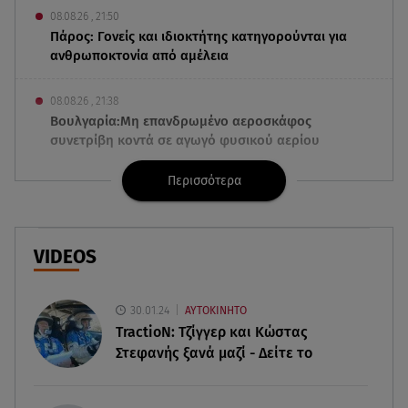
08.08.26 , 21:50
Πάρος: Γονείς και ιδιοκτήτης κατηγορούνται για
ανθρωποκτονία από αμέλεια
08.08.26 , 21:38
Βουλγαρία:Μη επανδρωμένο αεροσκάφος
συνετρίβη κοντά σε αγωγό φυσικού αερίου
Περισσότερα
08.08.26 , 21:32
Φωτιά στην Αττικοβοιωτία: Ενέργεια ίση με έξι
ατομικές βόμβες
VIDEOS
08.08.26 , 21:20
«Ισλαμικό ΝΑΤΟ»: Πώς επηρεάζεται η Ελλάδα
από τη νέα συμμαχία
30.01.24
ΑΥΤΟΚΙΝΗΤΟ
TractioN: Τζίγγερ και Κώστας
Στεφανής ξανά μαζί - Δείτε το
08.08.26 , 19:19
Τραγωδία στην Πάρο: Νεκρό 4χρονο παιδί σε
πισίνα