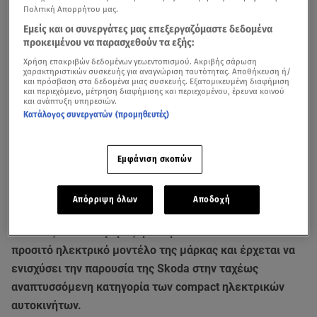
Πολιτική Απορρήτου μας.
Εμείς και οι συνεργάτες μας επεξεργαζόμαστε δεδομένα
προκειμένου να παρασχεθούν τα εξής:
Χρήση επακριβών δεδομένων γεωεντοπισμού. Ακριβής σάρωση
χαρακτηριστικών συσκευής για αναγνώριση ταυτότητας. Αποθήκευση ή/
και πρόσβαση στα δεδομένα μιας συσκευής. Εξατομικευμένη διαφήμιση
και περιεχόμενο, μέτρηση διαφήμισης και περιεχομένου, έρευνα κοινού
και ανάπτυξη υπηρεσιών.
Κατάλογος συνεργατών (προμηθευτές)
Εμφάνιση σκοπών
Η Skoda περνά σε μια νέα φάση της ηλεκτρικής της
πορείας, καθώς ξεκίνησε η παραγωγή του νέου Epiq στο
Απόρριψη όλων
Αποδοχή
εργοστάσιο Volkswagen Navarra στην Παμπλόνα της
Ισπανίας. Το νέο αμιγώς ηλεκτρικό SUV αποτελεί το πιο
προσιτό ηλεκτρικό μοντέλο της μάρκας και έρχεται να
ενισχύσει την παρουσία της Skoda στην ταχέως
αναπτυσσόμενη κατηγορία των compact ηλεκτρικών
αυτοκινήτων.