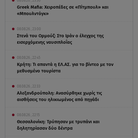
08.08.26 , 23:30
Greek Mafia: Χειροπέδες σε «Πίτμπουλ» και
«Μπουλντόγκ»
08.08.26 , 23:00
Στενά του Ορμούζ: Στο Ιράν ο έλεγχος της
εισερχόμενης ναυσιπλοΐας
08.08.26 , 22:45
Κρήτη: Τι απαντά η ΕΛ.ΑΣ. για το βίντεο με τον
μεθυσμένο τουρίστα
08.08.26 , 22:33
Αλεξανδρούπολη: Ανασύρθηκε χωρίς τις
αισθήσεις του ηλικιωμένος από πηγάδι
08.08.26 , 22:15
Θεσσαλονίκη: Τρύπησαν με τρυπάνι και
δηλητηρίασαν δύο δέντρα