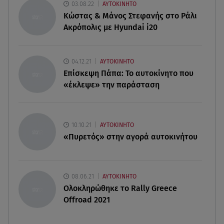
03.08.22
ΑΥΤΟΚΙΝΗΤΟ
Κώστας & Μάνος Στεφανής στο Ράλι
08.08.26 , 18:51
Ακρόπολις με Hyundai i20
BYD: Στην 91η θέση της λίστας Fortune Global
500 για το 2026
04.12.21
ΑΥΤΟΚΙΝΗΤΟ
08.08.26 , 17:45
Επίσκεψη Πάπα: Το αυτοκίνητο που
Εριέττα Κούρκουλου: Η συγκινητική ανάρτηση
«έκλεψε» την παράσταση
για τα 33α γενέθλιά της
08.08.26 , 17:44
Νεκρή μεγαλόσωμη αρκούδα στην Καστοριά,
10.10.21
ΑΥΤΟΚΙΝΗΤΟ
πιθανόν από πυροβολισμό
«Πυρετός» στην αγορά αυτοκινήτου
08.06.21
ΑΥΤΟΚΙΝΗΤΟ
Ολοκληρώθηκε το Rally Greece
Offroad 2021