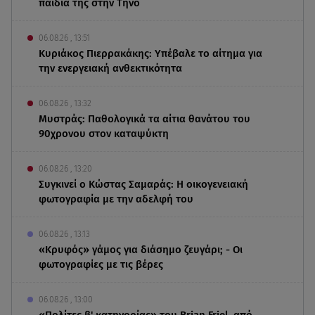
παιδιά της στην Τήνο
06.08.26 , 13:51
Κυριάκος Πιερρακάκης: Υπέβαλε το αίτημα για
την ενεργειακή ανθεκτικότητα
06.08.26 , 13:32
Μυστράς: Παθολογικά τα αίτια θανάτου του
90χρονου στον καταψύκτη
06.08.26 , 13:20
Συγκινεί ο Κώστας Σαμαράς: Η οικογενειακή
φωτογραφία με την αδελφή του
06.08.26 , 13:13
«Κρυφός» γάμος για διάσημο ζευγάρι; - Οι
φωτογραφίες με τις βέρες
06.08.26 , 13:00
«Πολίτες β' κατηγορίας» του Brian Friel, από