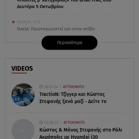
Δευτέρα 5 Οκτωβρίου
06.08.26 , 12:40
Dacia: Πρωταγωνιστεί και στον στίβο
Περισσότερα
06.08.26 , 12:33
Παρουσιάστηκε η εφαρμογή myAGRO: Πότε
ξεκινούν οι πληρωμές στους αγρότες
VIDEOS
06.08.26 , 12:29
Πέτρος Πολυχρονίδης: Στο Θεματικό Πάρκο Star
Wars στη Disneyland
30.01.24
ΑΥΤΟΚΙΝΗΤΟ
TractioN: Τζίγγερ και Κώστας
Στεφανής ξανά μαζί - Δείτε το
06.08.26 , 12:08
Δεκαπενταύγουστος: Δείτε πόσα χρήματα
δικαιούστε αν εργαστείτε την αργία
03.08.22
ΑΥΤΟΚΙΝΗΤΟ
Κώστας & Μάνος Στεφανής στο Ράλι
06.08.26 , 12:05
Ακρόπολις με Hyundai i20
«Νταντάδες της γειτονιάς»: Πώς μπορούν οι