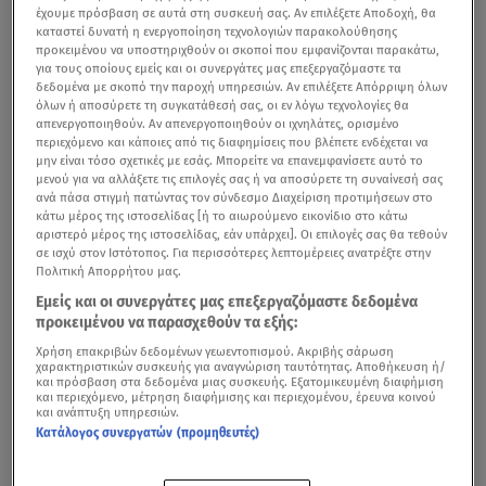
έχουμε πρόσβαση σε αυτά στη συσκευή σας. Αν επιλέξετε Αποδοχή, θα
καταστεί δυνατή η ενεργοποίηση τεχνολογιών παρακολούθησης
προκειμένου να υποστηριχθούν οι σκοποί που εμφανίζονται παρακάτω,
για τους οποίους εμείς και οι συνεργάτες μας επεξεργαζόμαστε τα
δεδομένα με σκοπό την παροχή υπηρεσιών. Αν επιλέξετε Απόρριψη όλων
όλων ή αποσύρετε τη συγκατάθεσή σας, οι εν λόγω τεχνολογίες θα
απενεργοποιηθούν. Αν απενεργοποιηθούν οι ιχνηλάτες, ορισμένο
περιεχόμενο και κάποιες από τις διαφημίσεις που βλέπετε ενδέχεται να
μην είναι τόσο σχετικές με εσάς. Μπορείτε να επανεμφανίσετε αυτό το
μενού για να αλλάξετε τις επιλογές σας ή να αποσύρετε τη συναίνεσή σας
ανά πάσα στιγμή πατώντας τον σύνδεσμο Διαχείριση προτιμήσεων στο
κάτω μέρος της ιστοσελίδας [ή το αιωρούμενο εικονίδιο στο κάτω
αριστερό μέρος της ιστοσελίδας, εάν υπάρχει]. Οι επιλογές σας θα τεθούν
σε ισχύ στον Ιστότοπος. Για περισσότερες λεπτομέρειες ανατρέξτε στην
Πολιτική Απορρήτου μας.
Εμείς και οι συνεργάτες μας επεξεργαζόμαστε δεδομένα
προκειμένου να παρασχεθούν τα εξής:
Χρήση επακριβών δεδομένων γεωεντοπισμού. Ακριβής σάρωση
χαρακτηριστικών συσκευής για αναγνώριση ταυτότητας. Αποθήκευση ή/
και πρόσβαση στα δεδομένα μιας συσκευής. Εξατομικευμένη διαφήμιση
και περιεχόμενο, μέτρηση διαφήμισης και περιεχομένου, έρευνα κοινού
και ανάπτυξη υπηρεσιών.
Κατάλογος συνεργατών (προμηθευτές)