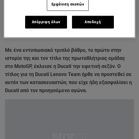
Εμφάνιση σκοπών
Απόρριψη όλων
Αποδοχή
Με ένα εντυπωσιακό τριπλό βάθρο, το πρώτο στην
ιστορία της και τον τίτλο της πρωταθλήτριας ομάδας
στο MotoGP, έκλεισε η Ducati την εφετινή σεζόν. Ο
τίτλος για τη Ducati Lenovo Team ήρθε να προστεθεί σε
αυτόν των κατασκευαστών, που είχε ήδη εξασφαλίσει η
Ducati από τον προηγούμενο αγώνα.