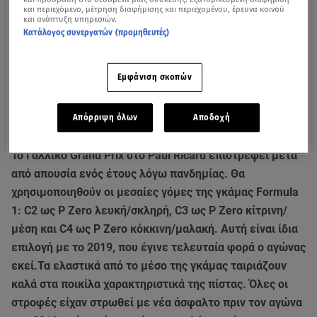
και περιεχόμενο, μέτρηση διαφήμισης και περιεχομένου, έρευνα κοινού
και ανάπτυξη υπηρεσιών.
Κατάλογος συνεργατών (προμηθευτές)
Εμφάνιση σκοπών
Απόρριψη όλων
Αποδοχή
Το Γαλλικό Grand Prix στο Paul Ricard επιστρέφει μετά
από απουσία ενός έτους λόγω πανδημίας. Θα
χρησιμοποιηθούν οι μεσαίες γόμες της γκάμας Formula
1: C2 ως P Zero λευκή/σκληρή, C3 ως P Zero κίτρινη/
μέση και C4 ως P Zero κόκκινη/μαλακή. Αυτή είναι ίδια
επιλογή με το 2019, που έγινε τελευταία φορά ο αγώνας
εκεί.Τα ελαστικά από το μέσο της γκάμας ταιριάζουν
καλά στα ποικίλα χαρακτηριστικά της πίστας. Όλες οι
στροφές είχαν στρωθεί με νέα άσφαλτο πριν τον αγώνα