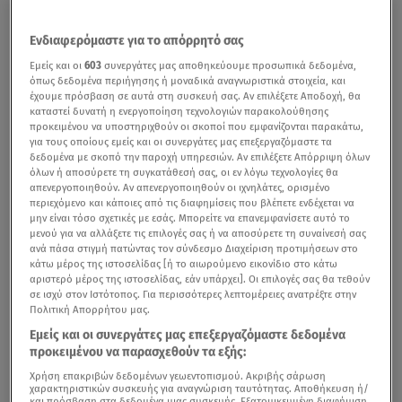
Ενδιαφερόμαστε για το απόρρητό σας
Εμείς και οι
603
συνεργάτες μας αποθηκεύουμε προσωπικά δεδομένα,
όπως δεδομένα περιήγησης ή μοναδικά αναγνωριστικά στοιχεία, και
έχουμε πρόσβαση σε αυτά στη συσκευή σας. Αν επιλέξετε Αποδοχή, θα
καταστεί δυνατή η ενεργοποίηση τεχνολογιών παρακολούθησης
προκειμένου να υποστηριχθούν οι σκοποί που εμφανίζονται παρακάτω,
για τους οποίους εμείς και οι συνεργάτες μας επεξεργαζόμαστε τα
δεδομένα με σκοπό την παροχή υπηρεσιών. Αν επιλέξετε Απόρριψη όλων
όλων ή αποσύρετε τη συγκατάθεσή σας, οι εν λόγω τεχνολογίες θα
απενεργοποιηθούν. Αν απενεργοποιηθούν οι ιχνηλάτες, ορισμένο
περιεχόμενο και κάποιες από τις διαφημίσεις που βλέπετε ενδέχεται να
μην είναι τόσο σχετικές με εσάς. Μπορείτε να επανεμφανίσετε αυτό το
μενού για να αλλάξετε τις επιλογές σας ή να αποσύρετε τη συναίνεσή σας
ανά πάσα στιγμή πατώντας τον σύνδεσμο Διαχείριση προτιμήσεων στο
κάτω μέρος της ιστοσελίδας [ή το αιωρούμενο εικονίδιο στο κάτω
αριστερό μέρος της ιστοσελίδας, εάν υπάρχει]. Οι επιλογές σας θα τεθούν
σε ισχύ στον Ιστότοπος. Για περισσότερες λεπτομέρειες ανατρέξτε στην
Πολιτική Απορρήτου μας.
Εμείς και οι συνεργάτες μας επεξεργαζόμαστε δεδομένα
προκειμένου να παρασχεθούν τα εξής:
Χρήση επακριβών δεδομένων γεωεντοπισμού. Ακριβής σάρωση
χαρακτηριστικών συσκευής για αναγνώριση ταυτότητας. Αποθήκευση ή/
και πρόσβαση στα δεδομένα μιας συσκευής. Εξατομικευμένη διαφήμιση