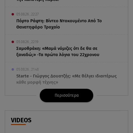
05.08.26 , 22:27
Πόρτο Ράφτη: Bίντεο Ντοκουμέντο Από Το
Θανατηφόρο Τροχαίο
05.08.26 , 22:19
Σαμοθράκη: «Μαμά νόμιζες ότι δε θα σε
ξαναδώ;» -Τα πρώτα λόγια του 22χρονου
05.08.26 , 21:48
Starte - Γιώργος Δουατζής: «Με θέλγει ιδιαιτέρως
κάθε μορφή τέχνης»
Περισσότερα
05.08.26 , 21:41
«Στην κόψη του ξυραφιού» οι συνομιλίες ΗΠΑ –
Ιράν
VIDEOS
05.08.26 , 21:22
Ευρυδίκη Βαλαβάνη για Γρηγόρη Μόργκαν: