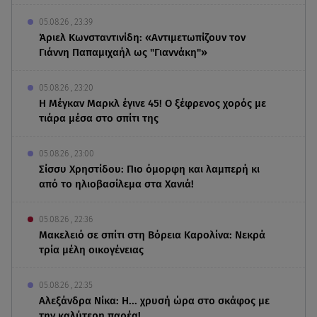
05.08.26 , 23:39
Άριελ Κωνσταντινίδη: «Αντιμετωπίζουν τον
Γιάννη Παπαμιχαήλ ως "Γιαννάκη"»
05.08.26 , 23:20
Η Μέγκαν Μαρκλ έγινε 45! Ο ξέφρενος χορός με
τιάρα μέσα στο σπίτι της
05.08.26 , 23:00
Σίσσυ Χρηστίδου: Πιο όμορφη και λαμπερή κι
από το ηλιοβασίλεμα στα Χανιά!
05.08.26 , 22:36
Μακελειό σε σπίτι στη Βόρεια Καρολίνα: Νεκρά
τρία μέλη οικογένειας
05.08.26 , 22:35
Αλεξάνδρα Νίκα: Η... χρυσή ώρα στο σκάφος με
την καλύτερη παρέα!