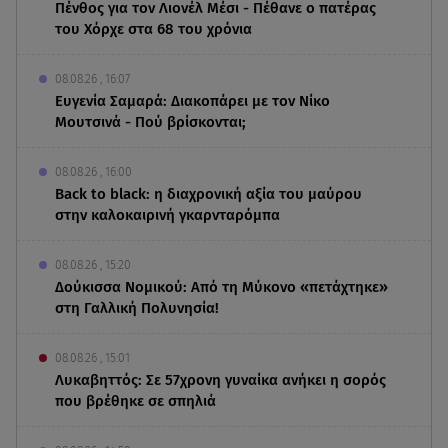
Πένθος για τον Λιονέλ Μέσι - Πέθανε ο πατέρας
του Χόρχε στα 68 του χρόνια
08.08.26 , 16:07
Ευγενία Σαμαρά: Διακοπάρει με τον Νίκο
Μουτσινά - Πού βρίσκονται;
08.08.26 , 16:00
Back to black: η διαχρονική αξία του μαύρου
στην καλοκαιρινή γκαρνταρόμπα
08.08.26 , 15:20
Δούκισσα Νομικού: Από τη Μύκονο «πετάχτηκε»
στη Γαλλική Πολυνησία!
08.08.26 , 15:01
Λυκαβηττός: Σε 57χρονη γυναίκα ανήκει η σορός
που βρέθηκε σε σπηλιά