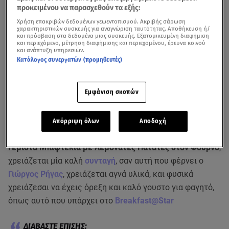
προκειμένου να παρασχεθούν τα εξής:
Χρήση επακριβών δεδομένων γεωεντοπισμού. Ακριβής σάρωση
χαρακτηριστικών συσκευής για αναγνώριση ταυτότητας. Αποθήκευση ή/
και πρόσβαση στα δεδομένα μιας συσκευής. Εξατομικευμένη διαφήμιση
και περιεχόμενο, μέτρηση διαφήμισης και περιεχομένου, έρευνα κοινού
και ανάπτυξη υπηρεσιών.
Κατάλογος συνεργατών (προμηθευτές)
Εμφάνιση σκοπών
Απόρριψη όλων
Αποδοχή
Για να φτιάξεις ένα κλασικό ελληνικό φαγητό, όπως τα
Γεμιστά Μπιφτέκια με Λεμονάτες Πατάτες στον Φούρνο
,
χρειάζεται μία καλή
συνταγή
, σαν αυτή που φέρνει ο
Γιώργος Ρήγας
, χρειάζεται αγνά υλικά, και φυσικά
χρειάζεσαι να έχεις όρεξη και καλό γουστο για φαγητό,
όπως αυτό που υπάρχει στο
Breakfast@Star