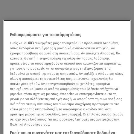
Ενδιαφερόμαστε για το απόρρητό σας
Εμείς και οι
603
συνεργάτες μας αποθηκεύουμε προσωπικά δεδομένα,
όπως δεδομένα περιήγησης ή μοναδικά αναγνωριστικά στοιχεία, και
έχουμε πρόσβαση σε αυτά στη συσκευή σας. Αν επιλέξετε Αποδοχή, θα
καταστεί δυνατή η ενεργοποίηση τεχνολογιών παρακολούθησης
προκειμένου να υποστηριχθούν οι σκοποί που εμφανίζονται παρακάτω,
για τους οποίους εμείς και οι συνεργάτες μας επεξεργαζόμαστε τα
δεδομένα με σκοπό την παροχή υπηρεσιών. Αν επιλέξετε Απόρριψη όλων
όλων ή αποσύρετε τη συγκατάθεσή σας, οι εν λόγω τεχνολογίες θα
απενεργοποιηθούν. Αν απενεργοποιηθούν οι ιχνηλάτες, ορισμένο
περιεχόμενο και κάποιες από τις διαφημίσεις που βλέπετε ενδέχεται να
μην είναι τόσο σχετικές με εσάς. Μπορείτε να επανεμφανίσετε αυτό το
μενού για να αλλάξετε τις επιλογές σας ή να αποσύρετε τη συναίνεσή σας
ανά πάσα στιγμή πατώντας τον σύνδεσμο Διαχείριση προτιμήσεων στο
κάτω μέρος της ιστοσελίδας [ή το αιωρούμενο εικονίδιο στο κάτω
αριστερό μέρος της ιστοσελίδας, εάν υπάρχει]. Οι επιλογές σας θα τεθούν
σε ισχύ στον Ιστότοπος. Για περισσότερες λεπτομέρειες ανατρέξτε στην
Πολιτική Απορρήτου μας.
Εμείς και οι συνεργάτες μας επεξεργαζόμαστε δεδομένα