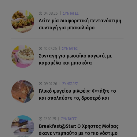
08.08.26 , 13:29
Θρίλερ στον Λυκαβηττό: Βρέθηκε σορός σε
04.08.26
ΣΥΝΤΑΓΕΣ
σπηλιά - Φωτογραφίες από το σημείο
Δείτε μία διαφορετική πεντανόστιμη
συνταγή για μπακαλιάρο
08.08.26 , 13:11
ΑΜΜΟΣ - Η πρώτη ανάγνωση (αναλόγιο) στο
θέατρο Άβατον
10.07.26
ΣΥΝΤΑΓΕΣ
Συνταγή για μωσαϊκό παγωτό, με
καραμέλα και μπισκότα
08.08.26 , 13:07
Σέρρες: Απόσπαση προσοχής ή απειρία πίσω από
το φονικό τροχαίο
09.07.26
ΣΥΝΤΑΓΕΣ
Γλυκό ψυγείου μιλφέιγ: Φτιάξτε το
08.08.26 , 13:06
και απολαύστε το, δροσερό και
MG Motor Greece: «Απογειώνεται» στο Athens
Flying Week 2026
12.10.25
ΣΥΝΤΑΓΕΣ
08.08.26 , 12:42
Breakfast@Star: O Xρήστος Μοίρας
Κρήτη: Η Αστυνομία διαψεύδει την απόπειρα
έκανε ντεμπούτο με το πιο νόστιμο
ασέλγειας σε ανήλικη