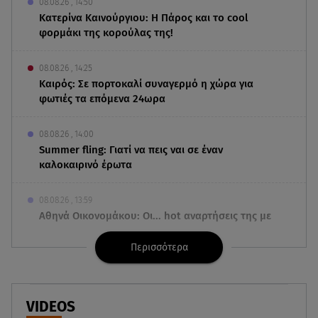
08.08.26 , 14:50
Κατερίνα Καινούργιου: Η Πάρος και το cool
φορμάκι της κορούλας της!
08.08.26 , 14:25
Καιρός: Σε πορτοκαλί συναγερμό η χώρα για
φωτιές τα επόμενα 24ωρα
08.08.26 , 14:00
Summer fling: Γιατί να πεις ναι σε έναν
καλοκαιρινό έρωτα
08.08.26 , 13:59
Αθηνά Οικονομάκου: Οι... hot αναρτήσεις της με
animal print μπικίνι!
Περισσότερα
08.08.26 , 13:49
Πάνω από 56.000 επιβάτες αναχώρησαν σήμερα
από τα λιμάνια της Αττικής
VIDEOS