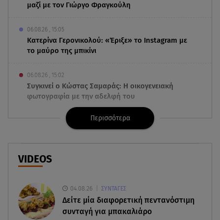
μαζί με τον Γιώργο Φραγκούλη
06.08.26 , 15:05
Κατερίνα Γερονικολού: «Έριξε» το Instagram με
το μαύρο της μπικίνι
06.08.26 , 15:02
Συγκινεί ο Κώστας Σαμαράς: Η οικογενειακή
φωτογραφία με την αδελφή του
Περισσότερα
06.08.26 , 14:41
Κηδεία Λάκη Χαλκιά: Συντετριμμένη η σύζυγός
του στο τελευταίο «αντίο»
VIDEOS
06.08.26 , 14:34
«Πάμε για νέα θεραπεία»: Η νέα φωτογραφία του
Παράσχου από το νοσοκομείο
04.08.26
ΣΥΝΤΑΓΕΣ
Δείτε μία διαφορετική πεντανόστιμη
συνταγή για μπακαλιάρο
06.08.26 , 14:29