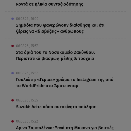
κοντά σε ηλικία συνταξιοδότησης
06.08.26 , 16:00
Σημάδια που φανερώνουν διαίσθηση και ότι
ξέρεις να «διαβάζεις» ανθρώπους
06.08.26 , 15:57
Στα όριά του το Νοσοκομείο Ζακύνθου:
Περιστατικά βιασμών, μέθης & τροχαία
06.08.26 , 15:37
Γουλιώτη: «Γέμισε» χρώμα το Instagram της από
το WorldPride στο Άμστερνταμ
06.08.26 , 15:35
Suzuki: Δείτε πόσα αυτοκίνητα πούλησε
06.08.26 , 15:22
Αρίνα Σαμπαλένκα: Ξανά στη Μύκονο για βουτιές