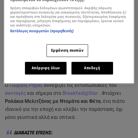
Χρήση επακριβών δεδομένων γεωεντοπισμού. Ακριβής σάρωση
χαρακτηριστικών συσκευής για αναγνώριση ταυτότητας. Αποθήκευση ή/
και πρόσβαση στα δεδομένα μιας συσκευής. Εξατομικευμένη διαφήμιση
και περιεχόμενο, μέτρηση διαφήμισης και περιεχομένου, έρευνα κοινού
και ανάπτυξη υπηρεσιών.
Κατάλογος συνεργατών (προμηθευτές)
Εμφάνιση σκοπών
Απόρριψη όλων
Αποδοχή
Ο
Γιώργος Ρήγας
συνεχίζει τις εντυπωσιακές του
συνταγές
και σήμερα στο
Breakfast@Star
. Φτιάχνει
Ρολάκια Μελιτζάνας με Ντομάτα και Φέτα
, ένα πιάτο
ιδανικό για την εποχή και κλέβει την παράσταση, όχι
μόνο γευστικά αλλά και οπτικά.