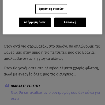
Εμφάνιση σκοπών
Απόρριψη όλων
Αποδοχή
Όταν αντί για στρωματάκι στο σαλόνι, θα απλώνουμε τις
ψάθες μας στην άμμο ή τις πετσέτες μας στα βράχια...
απολαμβάνοντας τη γιόγκα αλλιώς!
Όταν θα χανόμαστε στα ηλιοβασιλέματα (χωρίς φίλτρα),
αλλά με ενεργές όλες μας τις αισθήσεις...
Πώς θα καταλάβεις αν ο σύντροφός σου δεν κάνει για
σένα