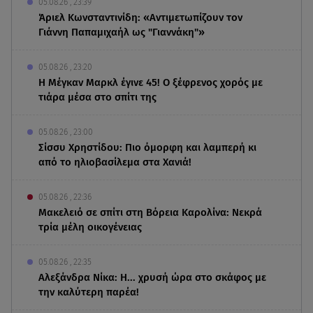
05.08.26 , 23:39
Άριελ Κωνσταντινίδη: «Αντιμετωπίζουν τον
Γιάννη Παπαμιχαήλ ως "Γιαννάκη"»
05.08.26 , 23:20
Η Μέγκαν Μαρκλ έγινε 45! Ο ξέφρενος χορός με
τιάρα μέσα στο σπίτι της
05.08.26 , 23:00
Σίσσυ Χρηστίδου: Πιο όμορφη και λαμπερή κι
από το ηλιοβασίλεμα στα Χανιά!
05.08.26 , 22:36
Μακελειό σε σπίτι στη Βόρεια Καρολίνα: Νεκρά
τρία μέλη οικογένειας
05.08.26 , 22:35
Αλεξάνδρα Νίκα: Η... χρυσή ώρα στο σκάφος με
την καλύτερη παρέα!