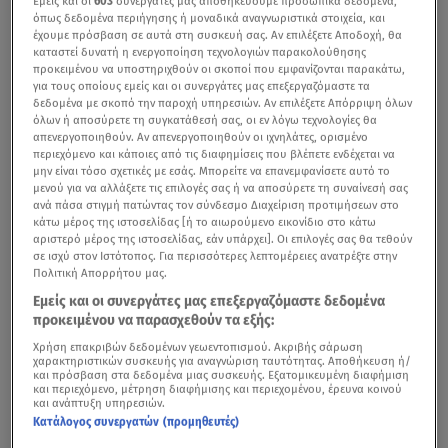
Εμείς και οι
603
συνεργάτες μας αποθηκεύουμε προσωπικά δεδομένα,
όπως δεδομένα περιήγησης ή μοναδικά αναγνωριστικά στοιχεία, και
έχουμε πρόσβαση σε αυτά στη συσκευή σας. Αν επιλέξετε Αποδοχή, θα
καταστεί δυνατή η ενεργοποίηση τεχνολογιών παρακολούθησης
προκειμένου να υποστηριχθούν οι σκοποί που εμφανίζονται παρακάτω,
για τους οποίους εμείς και οι συνεργάτες μας επεξεργαζόμαστε τα
δεδομένα με σκοπό την παροχή υπηρεσιών. Αν επιλέξετε Απόρριψη όλων
όλων ή αποσύρετε τη συγκατάθεσή σας, οι εν λόγω τεχνολογίες θα
απενεργοποιηθούν. Αν απενεργοποιηθούν οι ιχνηλάτες, ορισμένο
περιεχόμενο και κάποιες από τις διαφημίσεις που βλέπετε ενδέχεται να
μην είναι τόσο σχετικές με εσάς. Μπορείτε να επανεμφανίσετε αυτό το
μενού για να αλλάξετε τις επιλογές σας ή να αποσύρετε τη συναίνεσή σας
ανά πάσα στιγμή πατώντας τον σύνδεσμο Διαχείριση προτιμήσεων στο
κάτω μέρος της ιστοσελίδας [ή το αιωρούμενο εικονίδιο στο κάτω
αριστερό μέρος της ιστοσελίδας, εάν υπάρχει]. Οι επιλογές σας θα τεθούν
σε ισχύ στον Ιστότοπος. Για περισσότερες λεπτομέρειες ανατρέξτε στην
Πολιτική Απορρήτου μας.
Εμείς και οι συνεργάτες μας επεξεργαζόμαστε δεδομένα
προκειμένου να παρασχεθούν τα εξής:
Χρήση επακριβών δεδομένων γεωεντοπισμού. Ακριβής σάρωση
χαρακτηριστικών συσκευής για αναγνώριση ταυτότητας. Αποθήκευση ή/
και πρόσβαση στα δεδομένα μιας συσκευής. Εξατομικευμένη διαφήμιση
και περιεχόμενο, μέτρηση διαφήμισης και περιεχομένου, έρευνα κοινού
και ανάπτυξη υπηρεσιών.
Κατάλογος συνεργατών (προμηθευτές)