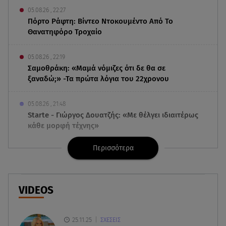
05.08.26 , 22:27
Πόρτο Ράφτη: Bίντεο Ντοκουμέντο Από Το
Θανατηφόρο Τροχαίο
05.08.26 , 22:19
Σαμοθράκη: «Μαμά νόμιζες ότι δε θα σε
ξαναδώ;» -Τα πρώτα λόγια του 22χρονου
05.08.26 , 21:48
Starte - Γιώργος Δουατζής: «Με θέλγει ιδιαιτέρως
κάθε μορφή τέχνης»
Περισσότερα
05.08.26 , 21:41
«Στην κόψη του ξυραφιού» οι συνομιλίες ΗΠΑ –
Ιράν
VIDEOS
05.08.26 , 21:22
Ευρυδίκη Βαλαβάνη για Γρηγόρη Μόργκαν:
«Oνειρευόμουν έναν άντρα σαν εσένα»
25.11.25
ΣΧΕΣΕΙΣ