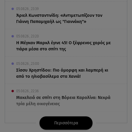
05.08.26 , 23:39
Άριελ Κωνσταντινίδη: «Αντιμετωπίζουν τον
Γιάννη Παπαμιχαήλ ως "Γιαννάκη"»
05.08.26 , 23:20
Η Μέγκαν Μαρκλ έγινε 45! Ο ξέφρενος χορός με
τιάρα μέσα στο σπίτι της
05.08.26 , 23:00
Σίσσυ Χρηστίδου: Πιο όμορφη και λαμπερή κι
από το ηλιοβασίλεμα στα Χανιά!
05.08.26 , 22:36
Μακελειό σε σπίτι στη Βόρεια Καρολίνα: Νεκρά
τρία μέλη οικογένειας
05.08.26 , 22:35
Περισσότερα
Αλεξάνδρα Νίκα: Η... χρυσή ώρα στο σκάφος με
την καλύτερη παρέα!