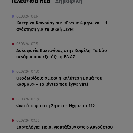
Τελευταία Νέα
Δημοφιλή
06.08.26 , 08:17
Κατερίνα Καινούργιου: «Γίναμε 4 μηνών» – Η
ανάρτηση για τη μικρή Ξένια
06.08.26 , 07:51
Δολοφονία Βρετανίδας στην Κυψέλη: Τα δύο
σενάρια που εξετάζει η ΕΛ.ΑΣ
06.08.26 , 07:50
Θεοδωρίδου: «Είσαι η καλύτερη μαμά του
κόσμου» – Το βίντεο που έγινε viral
06.08.26 , 07:29
Φωτιά τώρα στη Σητεία - Ήχησε το 112
06.08.26 , 03:00
Εορτολόγιο: Ποιοι γιορτάζουν στις 6 Αυγούστου