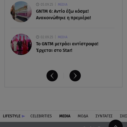
«Oνειρευόμουν έναν άντρα σαν εσένα»
05.09.25
MEDIA
GNTM 6: Αντίο έξω κόσμε!
Ανακοινώθηκε η πρεμιέρα!
02.09.25
MEDIA
Το GNTM μετράει αντίστροφα!
Έρχεται στο Star!
LIFESTYLE
CELEBRITIES
MEDIA
ΜΟΔΑ
ΣΥΝΤΑΓΕΣ
ΣΧΕ