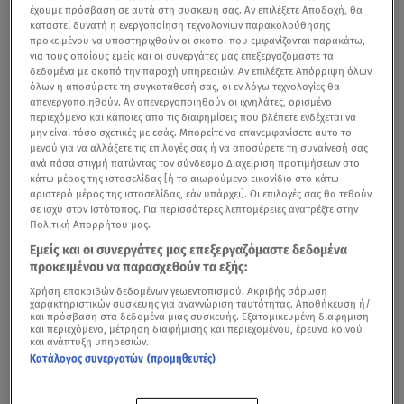
έχουμε πρόσβαση σε αυτά στη συσκευή σας. Αν επιλέξετε Αποδοχή, θα
καταστεί δυνατή η ενεργοποίηση τεχνολογιών παρακολούθησης
προκειμένου να υποστηριχθούν οι σκοποί που εμφανίζονται παρακάτω,
για τους οποίους εμείς και οι συνεργάτες μας επεξεργαζόμαστε τα
δεδομένα με σκοπό την παροχή υπηρεσιών. Αν επιλέξετε Απόρριψη όλων
όλων ή αποσύρετε τη συγκατάθεσή σας, οι εν λόγω τεχνολογίες θα
απενεργοποιηθούν. Αν απενεργοποιηθούν οι ιχνηλάτες, ορισμένο
περιεχόμενο και κάποιες από τις διαφημίσεις που βλέπετε ενδέχεται να
μην είναι τόσο σχετικές με εσάς. Μπορείτε να επανεμφανίσετε αυτό το
μενού για να αλλάξετε τις επιλογές σας ή να αποσύρετε τη συναίνεσή σας
ανά πάσα στιγμή πατώντας τον σύνδεσμο Διαχείριση προτιμήσεων στο
κάτω μέρος της ιστοσελίδας [ή το αιωρούμενο εικονίδιο στο κάτω
Τη βόλτα της στο Κέντρο της Αθήνας απόλαυσε η
Σία
αριστερό μέρος της ιστοσελίδας, εάν υπάρχει]. Οι επιλογές σας θα τεθούν
Κοσιώνη
! Η δημοσιογράφος που πρόσφατα αποχώρησε
σε ισχύ στον Ιστότοπος. Για περισσότερες λεπτομέρειες ανατρέξτε στην
Πολιτική Απορρήτου μας.
από το Κανάλι του Φαλήρου, στο οποίο δούλεψε για 20
Εμείς και οι συνεργάτες μας επεξεργαζόμαστε δεδομένα
χρόνια απαθανατίστηκε από τον φωτογραφικό φακό
προκειμένου να παρασχεθούν τα εξής:
ντυμένη casual και άκρως ευδιάθετη.
Χρήση επακριβών δεδομένων γεωεντοπισμού. Ακριβής σάρωση
χαρακτηριστικών συσκευής για αναγνώριση ταυτότητας. Αποθήκευση ή/
και πρόσβαση στα δεδομένα μιας συσκευής. Εξατομικευμένη διαφήμιση
και περιεχόμενο, μέτρηση διαφήμισης και περιεχομένου, έρευνα κοινού
και ανάπτυξη υπηρεσιών.
«Ο ΣΚΑΪ δεν ήθελε να μιλήσει με τη Σία Κοσιώνη» - Οι
Κατάλογος συνεργατών (προμηθευτές)
συζητήσεις με τον ΑΝΤ1