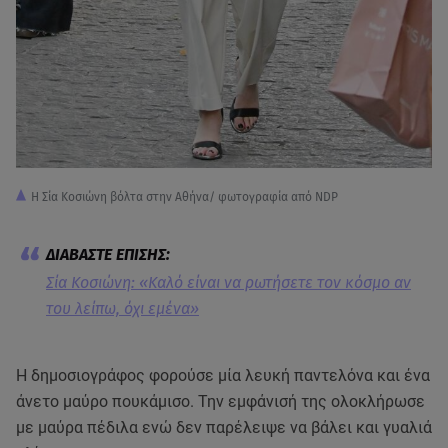
Η Σία Κοσιώνη βόλτα στην Αθήνα/ φωτογραφία από NDP
Σία Κοσιώνη: «Καλό είναι να ρωτήσετε τον κόσμο αν
του λείπω, όχι εμένα»
Η δημοσιογράφος φορούσε μία λευκή παντελόνα και ένα
άνετο μαύρο πουκάμισο. Την εμφάνισή της ολοκλήρωσε
με μαύρα πέδιλα ενώ δεν παρέλειψε να βάλει και γυαλιά