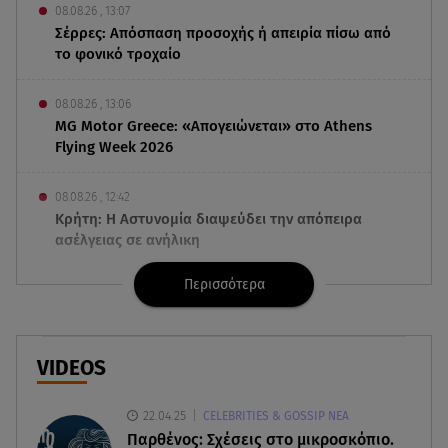
08.08.26 , 13:07
Σέρρες: Απόσπαση προσοχής ή απειρία πίσω από
το φονικό τροχαίο
08.08.26 , 13:06
MG Motor Greece: «Απογειώνεται» στο Athens
Flying Week 2026
08.08.26 , 12:42
Κρήτη: Η Αστυνομία διαψεύδει την απόπειρα
ασέλγειας σε ανήλικη
Περισσότερα
08.08.26 , 12:30
Πρωταγωνίστρια της Λάμψης: «Στο θέατρο με
σνόμπαραν πάρα πολύ»
VIDEOS
08.08.26 , 12:15
Κυψέλη: «Ο 26χρονος είχε γυρίσει την πλάτη του
22.04.25
CELEBRITIES & GOSSIP ΝΕΑ
στον χριστιανισμό»
Παρθένος: Σχέσεις στο μικροσκόπιο.