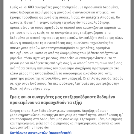
Εμείς και οι
603
συνεργάτες μας αποθηκεύουμε προσωπικά δεδομένα,
όπως δεδομένα περιήγησης ή μοναδικά αναγνωριστικά στοιχεία, και
έχουμε πρόσβαση σε αυτά στη συσκευή σας. Αν επιλέξετε Αποδοχή, θα
καταστεί δυνατή η ενεργοποίηση τεχνολογιών παρακολούθησης
προκειμένου να υποστηριχθούν οι σκοποί που εμφανίζονται παρακάτω,
για τους οποίους εμείς και οι συνεργάτες μας επεξεργαζόμαστε τα
δεδομένα με σκοπό την παροχή υπηρεσιών. Αν επιλέξετε Απόρριψη όλων
όλων ή αποσύρετε τη συγκατάθεσή σας, οι εν λόγω τεχνολογίες θα
απενεργοποιηθούν. Αν απενεργοποιηθούν οι ιχνηλάτες, ορισμένο
περιεχόμενο και κάποιες από τις διαφημίσεις που βλέπετε ενδέχεται να
μην είναι τόσο σχετικές με εσάς. Μπορείτε να επανεμφανίσετε αυτό το
μενού για να αλλάξετε τις επιλογές σας ή να αποσύρετε τη συναίνεσή σας
ανά πάσα στιγμή πατώντας τον σύνδεσμο Διαχείριση προτιμήσεων στο
κάτω μέρος της ιστοσελίδας [ή το αιωρούμενο εικονίδιο στο κάτω
αριστερό μέρος της ιστοσελίδας, εάν υπάρχει]. Οι επιλογές σας θα τεθούν
σε ισχύ στον Ιστότοπος. Για περισσότερες λεπτομέρειες ανατρέξτε στην
Πολιτική Απορρήτου μας.
Εμείς και οι συνεργάτες μας επεξεργαζόμαστε δεδομένα
προκειμένου να παρασχεθούν τα εξής:
Χρήση επακριβών δεδομένων γεωεντοπισμού. Ακριβής σάρωση
χαρακτηριστικών συσκευής για αναγνώριση ταυτότητας. Αποθήκευση ή/
και πρόσβαση στα δεδομένα μιας συσκευής. Εξατομικευμένη διαφήμιση
και περιεχόμενο, μέτρηση διαφήμισης και περιεχομένου, έρευνα κοινού
και ανάπτυξη υπηρεσιών.
Κατάλογος συνεργατών (προμηθευτές)