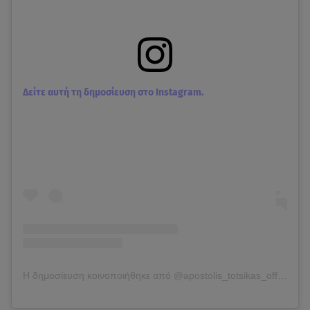
Δείτε αυτή τη δημοσίευση στο Instagram.
Η δημοσίευση κοινοποιήθηκε από @apostolis_totsikas_official