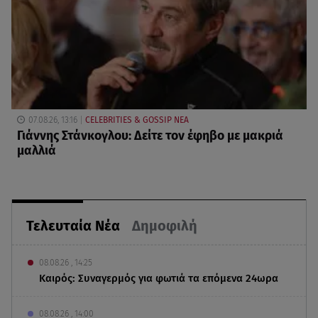
07.08.26, 13:16
CELEBRITIES & GOSSIP ΝΕΑ
Γιάννης Στάνκογλου: Δείτε τον έφηβο με μακριά
μαλλιά
Τελευταία Νέα
Δημοφιλή
08.08.26 , 14:25
Καιρός: Συναγερμός για φωτιά τα επόμενα 24ωρα
08.08.26 , 14:00