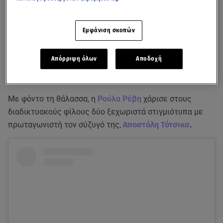
Εμφάνιση σκοπών
Απόρριψη όλων
Αποδοχή
Με φόντο τη θάλασσα, η
Ρούλα Ρέβη
χάρισε στους
διαδικτυακούς φίλους δύο ξεχωριστά στιγμιότυπα με
πρωταγωνιστή τον σύζυγό της,
Αποστόλη Τότσικα
.