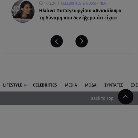
17.12.24
CELEBRITIES & GOSSIP ΝΕΑ
Ηλιάνα Παπαγεωργίου: «Ανακάλυψα
τη δύναμη που δεν ήξερα ότι είχα»
LIFESTYLE
CELEBRITIES
MEDIA
ΜΟΔΑ
ΣΥΝΤΑΓΕΣ
ΣΧΕ
Back to Top