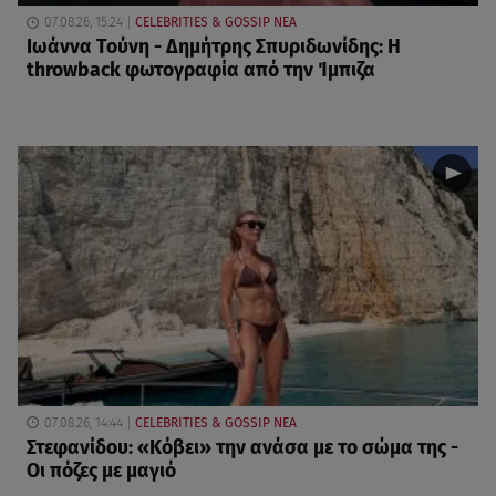
07.08.26, 15:24
CELEBRITIES & GOSSIP ΝΕΑ
Ιωάννα Τούνη - Δημήτρης Σπυριδωνίδης: Η
throwback φωτογραφία από την Ίμπιζα
07.08.26, 14:44
CELEBRITIES & GOSSIP ΝΕΑ
Στεφανίδου: «Κόβει» την ανάσα με το σώμα της -
Οι πόζες με μαγιό