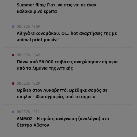
Summer fling: Γιατί να πεις ναι σε έναν
καλοκαιρινό έρωτα
08.08.26 , 13:59
Αθηνά Οικονομάκου: Οι... hot αναρτήσεις της με
animal print μπικίνι!
08.08.26 , 13:49
Πάνω από 56.000 επιβάτες αναχώρησαν σήμερα
από τα λιμάνια της Αττικής
08.08.26 , 13:29
Θρίλερ στον Λυκαβηττό: Βρέθηκε σορός σε
σπηλιά - Φωτογραφίες από το σημείο
08.08.26 , 13:11
ΑΜΜΟΣ - Η πρώτη ανάγνωση (αναλόγιο) στο
θέατρο Άβατον