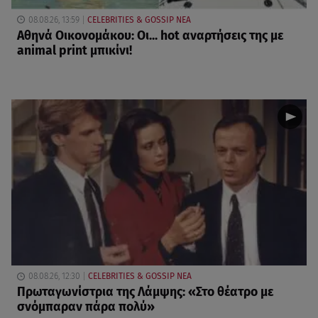
08.08.26, 13:59
CELEBRITIES & GOSSIP ΝΕΑ
Αθηνά Οικονομάκου: Οι... hot αναρτήσεις της με
animal print μπικίνι!
08.08.26, 12:30
CELEBRITIES & GOSSIP ΝΕΑ
Πρωταγωνίστρια της Λάμψης: «Στο θέατρο με
σνόμπαραν πάρα πολύ»