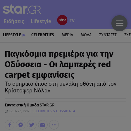
Ειδήσεις
Lifestyle
LIFESTYLE
CELEBRITIES
MEDIA
ΜΟΔΑ
ΣΥΝΤΑΓΕΣ
ΣΧΕ
Παγκόσμια πρεμιέρα για την
Οδύσσεια - Oι λαμπερές red
carpet εμφανίσεις
Το ομηρικό έπος στη μεγάλη οθόνη από τον
Κρίστοφερ Νόλαν
Συντακτική Ομάδα
STAR.GR
08.07.26, 15:17
CELEBRITIES & GOSSIP ΝΕΑ