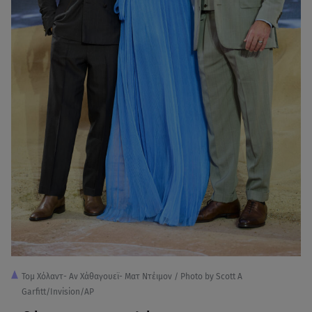
Τομ Χόλαντ- Αν Χάθαγουεϊ- Ματ Ντέιμον / Photo by Scott A
Garfitt/Invision/AP