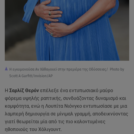
Η εγκυμονούσα Αν Χάθαγουεϊ στην πρεμιέρα της Οδύσσειας/ Photo by
Scott A Garfitt/Invision/AP
Η
Σαρλίζ Θερόν
επέλεξε ένα εντυπωσιακό μαύρο
φόρεμα υψηλής ραπτικής, συνδυάζοντας δυναμισμό και
κομψότητα, ενώ η Λουπίτα Νιόνγκο εντυπωσίασε με μια
λαμπερή δημιουργία σε μίνιμαλ γραμμή, αποδεικνύοντας
γιατί θεωρείται μία από τις πιο καλοντυμένες
ηθοποιούς του Χόλιγουντ.