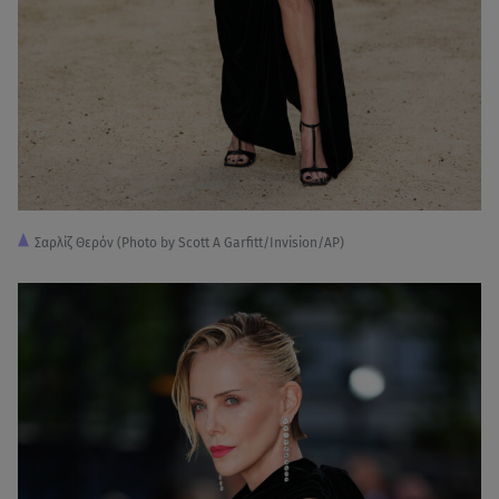
Σαρλίζ Θερόν (Photo by Scott A Garfitt/Invision/AP)