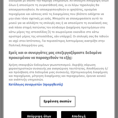
δεδομένα με σκοπό την παροχή υπηρεσιών. Αν επιλέξετε Απόρριψη όλων
όλων ή αποσύρετε τη συγκατάθεσή σας, οι εν λόγω τεχνολογίες θα
απενεργοποιηθούν. Αν απενεργοποιηθούν οι ιχνηλάτες, ορισμένο
περιεχόμενο και κάποιες από τις διαφημίσεις που βλέπετε ενδέχεται να
μην είναι τόσο σχετικές με εσάς. Μπορείτε να επανεμφανίσετε αυτό το
μενού για να αλλάξετε τις επιλογές σας ή να αποσύρετε τη συναίνεσή σας
ανά πάσα στιγμή πατώντας τον σύνδεσμο Διαχείριση προτιμήσεων στο
κάτω μέρος της ιστοσελίδας [ή το αιωρούμενο εικονίδιο στο κάτω
αριστερό μέρος της ιστοσελίδας, εάν υπάρχει]. Οι επιλογές σας θα τεθούν
σε ισχύ στον Ιστότοπος. Για περισσότερες λεπτομέρειες ανατρέξτε στην
Πολιτική Απορρήτου μας.
Εμείς και οι συνεργάτες μας επεξεργαζόμαστε δεδομένα
προκειμένου να παρασχεθούν τα εξής:
Χρήση επακριβών δεδομένων γεωεντοπισμού. Ακριβής σάρωση
χαρακτηριστικών συσκευής για αναγνώριση ταυτότητας. Αποθήκευση ή/
και πρόσβαση στα δεδομένα μιας συσκευής. Εξατομικευμένη διαφήμιση
και περιεχόμενο, μέτρηση διαφήμισης και περιεχομένου, έρευνα κοινού
και ανάπτυξη υπηρεσιών.
Κατάλογος συνεργατών (προμηθευτές)
Η
«
Οδύσσεια
» του Κρίστοφερ Νόλαν
έκανε την
παγκόσμια πρεμιέρα της στο Λονδίνο το βράδυ της
Δευτέρας 6 Ιουλίου, λίγες ημέρες πριν από την προβολή
Εμφάνιση σκοπών
της στις κινηματογραφικές αίθουσες.
Απόρριψη όλων
Αποδοχή