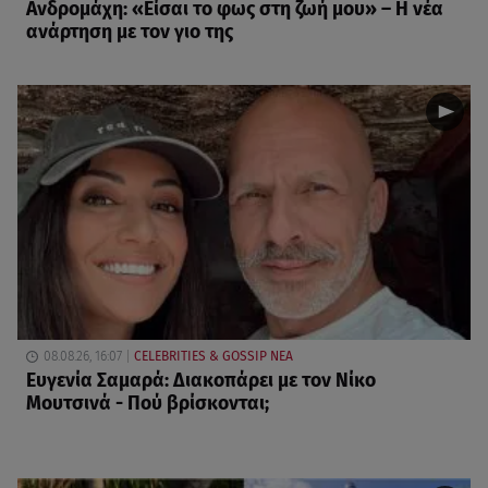
Ανδρομάχη: «Είσαι το φως στη ζωή μου» – Η νέα
ανάρτηση με τον γιο της
08.08.26, 16:07
CELEBRITIES & GOSSIP ΝΕΑ
Ευγενία Σαμαρά: Διακοπάρει με τον Νίκο
Μουτσινά - Πού βρίσκονται;