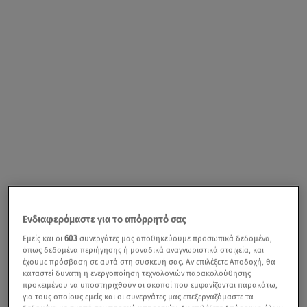
Ενδιαφερόμαστε για το απόρρητό σας
Εμείς και οι
603
συνεργάτες μας αποθηκεύουμε προσωπικά δεδομένα,
όπως δεδομένα περιήγησης ή μοναδικά αναγνωριστικά στοιχεία, και
έχουμε πρόσβαση σε αυτά στη συσκευή σας. Αν επιλέξετε Αποδοχή, θα
καταστεί δυνατή η ενεργοποίηση τεχνολογιών παρακολούθησης
προκειμένου να υποστηριχθούν οι σκοποί που εμφανίζονται παρακάτω,
για τους οποίους εμείς και οι συνεργάτες μας επεξεργαζόμαστε τα