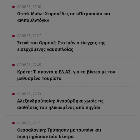
08.08.26 , 23:30
Greek Mafia: Χειροπέδες σε «Πίτμπουλ» και
«Μπουλντόγκ»
08.08.26 , 23:00
Στενά του Ορμούζ: Στο Ιράν ο έλεγχος της
εισερχόμενης ναυσιπλοΐας
08.08.26 , 22:45
Κρήτη: Τι απαντά η ΕΛ.ΑΣ. για το βίντεο με τον
μεθυσμένο τουρίστα
08.08.26 , 22:33
Αλεξανδρούπολη: Ανασύρθηκε χωρίς τις
αισθήσεις του ηλικιωμένος από πηγάδι
08.08.26 , 22:15
Θεσσαλονίκη: Τρύπησαν με τρυπάνι και
δηλητηρίασαν δύο δέντρα