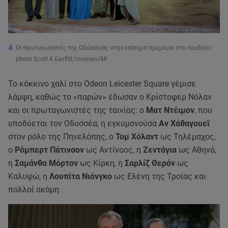
Οι πρωταγωνιστές της Οδύσσειας στην επίσημη πρεμιέρα στο Λονδίνο/
photo Scott A Garfitt/Invision/AP
Το κόκκινο χαλί στο Odeon Leicester Square γέμισε
λάμψη, καθώς το «παρών» έδωσαν ο Κρίστοφερ Νόλαν
και οι πρωταγωνιστές της ταινίας: ο
Ματ Ντέιμον
, που
υποδύεται τον Οδυσσέα, η εγκυμονούσα
Αν Χάθαγουεϊ
στον ρόλο της Πηνελόπης, ο
Τομ Χόλαντ
ως Τηλέμαχος,
ο
Ρόμπερτ Πάτινσον
ως Αντίνοος, η
Ζεντάγια
ως Αθηνά,
η
Σαμάνθα Μόρτον
ως Κίρκη, η
Σαρλίζ Θερόν
ως
Καλυψώ, η
Λουπίτα Νιόνγκο
ως Ελένη της Τροίας και
πολλοί ακόμη.