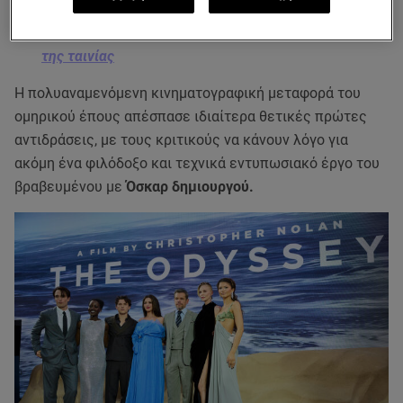
Oδύσσεια: Στην Πύλο o Matt Damon για τα γυρίσματα
της ταινίας
Η πολυαναμενόμενη κινηματογραφική μεταφορά του
ομηρικού έπους απέσπασε ιδιαίτερα θετικές πρώτες
αντιδράσεις, με τους κριτικούς να κάνουν λόγο για
ακόμη ένα φιλόδοξο και τεχνικά εντυπωσιακό έργο του
βραβευμένου με
Όσκαρ δημιουργού.