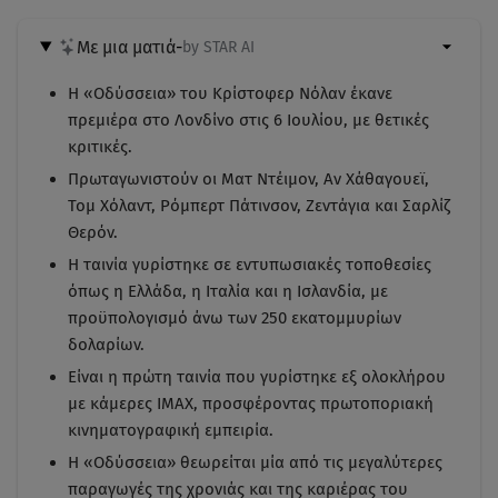
Με μια ματιά
-
by STAR AI
Η «Οδύσσεια» του Κρίστοφερ Νόλαν έκανε
πρεμιέρα στο Λονδίνο στις 6 Ιουλίου, με θετικές
κριτικές.
Πρωταγωνιστούν οι Ματ Ντέιμον, Αν Χάθαγουεϊ,
Τομ Χόλαντ, Ρόμπερτ Πάτινσον, Ζεντάγια και Σαρλίζ
Θερόν.
Η ταινία γυρίστηκε σε εντυπωσιακές τοποθεσίες
όπως η Ελλάδα, η Ιταλία και η Ισλανδία, με
προϋπολογισμό άνω των 250 εκατομμυρίων
δολαρίων.
Είναι η πρώτη ταινία που γυρίστηκε εξ ολοκλήρου
με κάμερες IMAX, προσφέροντας πρωτοποριακή
κινηματογραφική εμπειρία.
Η «Οδύσσεια» θεωρείται μία από τις μεγαλύτερες
παραγωγές της χρονιάς και της καριέρας του