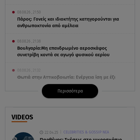
08.08.26 , 21:50
Πάρος: Γονείς και ιδιοκτήτης κατηγορούνται για
ανθρωποκτονία από αμέλεια
08.08.26 , 21:38
Βουλγαρία:Μη επανδρωμένο αεροσκάφος
συνετρίβη κοντά σε αγωγό φυσικού αερίου
08.08.26 , 21:32
Φωτιά στην Αττικοβοιωτία: Ενέργεια ίση με έξι
ατομικές βόμβες
Περισσότερα
08.08.26 , 21:20
«Ισλαμικό ΝΑΤΟ»: Πώς επηρεάζεται η Ελλάδα
από τη νέα συμμαχία
VIDEOS
08.08.26 , 19:19
22.04.25
CELEBRITIES & GOSSIP ΝΕΑ
Τραγωδία στην Πάρο: Νεκρό 4χρονο παιδί σε
Παρθένος: Σχέσεις στο μικροσκόπιο.