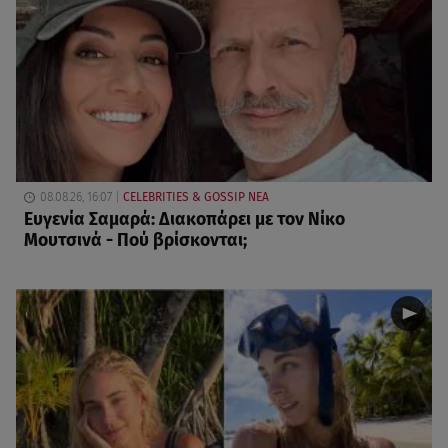
08.08.26, 16:07
CELEBRITIES & GOSSIP ΝΕΑ
Ευγενία Σαμαρά: Διακοπάρει με τον Νίκο
Μουτσινά - Πού βρίσκονται;