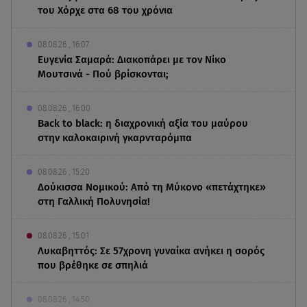
του Χόρχε στα 68 του χρόνια
08.08.26 , 16:07
Ευγενία Σαμαρά: Διακοπάρει με τον Νίκο
Μουτσινά - Πού βρίσκονται;
08.08.26 , 16:00
Back to black: η διαχρονική αξία του μαύρου
στην καλοκαιρινή γκαρνταρόμπα
08.08.26 , 15:20
Δούκισσα Νομικού: Από τη Μύκονο «πετάχτηκε»
στη Γαλλική Πολυνησία!
08.08.26 , 15:01
Λυκαβηττός: Σε 57χρονη γυναίκα ανήκει η σορός
που βρέθηκε σε σπηλιά
08.08.26 , 14:50