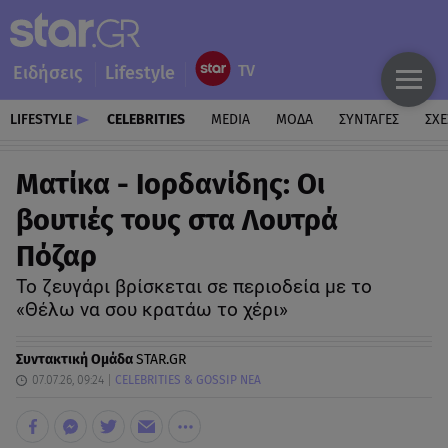
Ειδήσεις
Lifestyle
LIFESTYLE
CELEBRITIES
MEDIA
ΜΟΔΑ
ΣΥΝΤΑΓΕΣ
ΣΧΕ
Ματίκα - Ιορδανίδης: Οι
βουτιές τους στα Λουτρά
Πόζαρ
Το ζευγάρι βρίσκεται σε περιοδεία με το
«Θέλω να σου κρατάω το χέρι»
Συντακτική Ομάδα
STAR.GR
07.07.26, 09:24
CELEBRITIES & GOSSIP ΝΕΑ