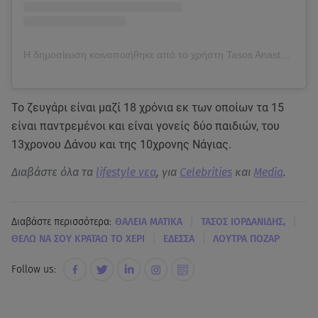
Η δημοσίευση κοινοποιήθηκε από το χρήστη Tasos Anastasios Iordanidis (@iordanidis_tasos)
Το ζευγάρι είναι μαζί 18 χρόνια εκ των οποίων τα 15
είναι παντρεμένοι και είναι γονείς δύο παιδιών, του
13χρονου Δάνου και της 10χρονης Νάγιας.
Διαβάστε όλα τα
lifestyle νεα
, για
Celebrities
και
Media
.
|
|
Διαβάστε περισσότερα:
ΘΑΛΕΙΑ ΜΑΤΙΚΑ
ΤΑΣΟΣ ΙΟΡΔΑΝΙΔΗΣ,
|
|
ΘΕΛΩ ΝΑ ΣΟΥ ΚΡΑΤΑΩ ΤΟ ΧΕΡΙ
ΕΔΕΣΣΑ
ΛΟΥΤΡΑ ΠΟΖΑΡ
Follow us: