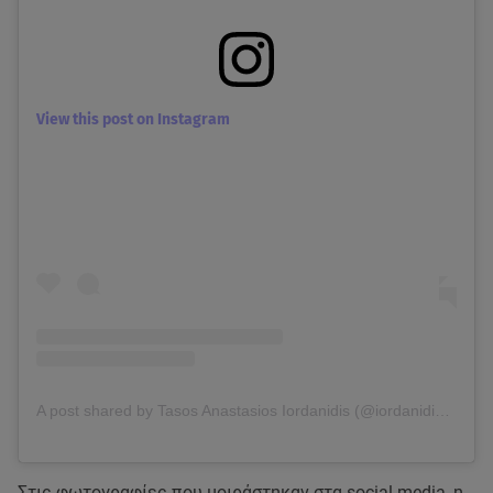
View this post on Instagram
A post shared by Tasos Anastasios Iordanidis (@iordanidis_tasos)
Στις φωτογραφίες που μοιράστηκαν στα social media, η