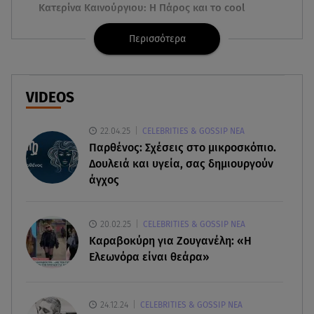
Κατερίνα Καινούργιου: Η Πάρος και το cool
φορμάκι της κορούλας της!
Περισσότερα
08.08.26 , 14:25
Καιρός: Σε πορτοκαλί συναγερμό η χώρα για
φωτιές τα επόμενα 24ωρα
VIDEOS
08.08.26 , 14:00
22.04.25
CELEBRITIES & GOSSIP ΝΕΑ
Summer fling: Γιατί να πεις ναι σε έναν
Παρθένος: Σχέσεις στο μικροσκόπιο.
καλοκαιρινό έρωτα
Δουλειά και υγεία, σας δημιουργούν
άγχος
08.08.26 , 13:59
Αθηνά Οικονομάκου: Οι... hot αναρτήσεις της με
animal print μπικίνι!
20.02.25
CELEBRITIES & GOSSIP ΝΕΑ
Καραβοκύρη για Ζουγανέλη: «Η
08.08.26 , 13:49
Ελεωνόρα είναι θεάρα»
Πάνω από 56.000 επιβάτες αναχώρησαν σήμερα
από τα λιμάνια της Αττικής
24.12.24
CELEBRITIES & GOSSIP ΝΕΑ