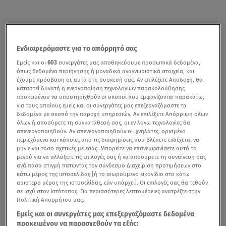
Ενδιαφερόμαστε για το απόρρητό σας
Εμείς και οι
603
συνεργάτες μας αποθηκεύουμε προσωπικά δεδομένα,
όπως δεδομένα περιήγησης ή μοναδικά αναγνωριστικά στοιχεία, και
έχουμε πρόσβαση σε αυτά στη συσκευή σας. Αν επιλέξετε Αποδοχή, θα
καταστεί δυνατή η ενεργοποίηση τεχνολογιών παρακολούθησης
προκειμένου να υποστηριχθούν οι σκοποί που εμφανίζονται παρακάτω,
για τους οποίους εμείς και οι συνεργάτες μας επεξεργαζόμαστε τα
δεδομένα με σκοπό την παροχή υπηρεσιών. Αν επιλέξετε Απόρριψη όλων
όλων ή αποσύρετε τη συγκατάθεσή σας, οι εν λόγω τεχνολογίες θα
απενεργοποιηθούν. Αν απενεργοποιηθούν οι ιχνηλάτες, ορισμένο
περιεχόμενο και κάποιες από τις διαφημίσεις που βλέπετε ενδέχεται να
μην είναι τόσο σχετικές με εσάς. Μπορείτε να επανεμφανίσετε αυτό το
μενού για να αλλάξετε τις επιλογές σας ή να αποσύρετε τη συναίνεσή σας
ανά πάσα στιγμή πατώντας τον σύνδεσμο Διαχείριση προτιμήσεων στο
κάτω μέρος της ιστοσελίδας [ή το αιωρούμενο εικονίδιο στο κάτω
αριστερό μέρος της ιστοσελίδας, εάν υπάρχει]. Οι επιλογές σας θα τεθούν
σε ισχύ στον Ιστότοπος. Για περισσότερες λεπτομέρειες ανατρέξτε στην
Πολιτική Απορρήτου μας.
Εμείς και οι συνεργάτες μας επεξεργαζόμαστε δεδομένα
προκειμένου να παρασχεθούν τα εξής: