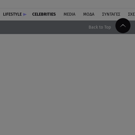
LIFESTYLE
CELEBRITIES
MEDIA
ΜΟΔΑ
ΣΥΝΤΑΓΕΣ
ΣΧΕ
Back to Top