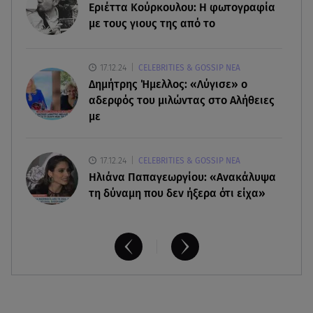
08.08.26 , 13:29
Εριέττα Κούρκουλου: Η φωτογραφία
Θρίλερ στον Λυκαβηττό: Βρέθηκε σορός σε
με τους γιους της από το
σπηλιά - Φωτογραφίες από το σημείο
17.12.24
CELEBRITIES & GOSSIP ΝΕΑ
08.08.26 , 13:11
Δημήτρης Ήμελλος: «Λύγισε» ο
ΑΜΜΟΣ - Η πρώτη ανάγνωση (αναλόγιο) στο
θέατρο Άβατον
αδερφός του μιλώντας στο Αλήθειες
με
17.12.24
CELEBRITIES & GOSSIP ΝΕΑ
Ηλιάνα Παπαγεωργίου: «Ανακάλυψα
τη δύναμη που δεν ήξερα ότι είχα»