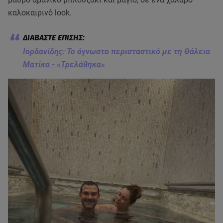
καλοκαιρινό look.
Ιορδανίδης: Το άγνωστο περισταστικό με τη Θάλεια
Ματίκα - «Τρελάθηκα»