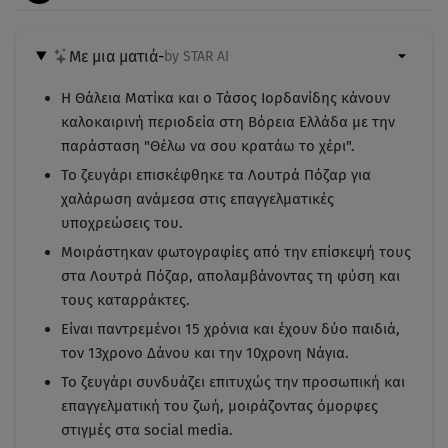
Με μια ματιά
-
by STAR AI
Η Θάλεια Ματίκα και ο Τάσος Ιορδανίδης κάνουν
καλοκαιρινή περιοδεία στη Βόρεια Ελλάδα με την
παράσταση "Θέλω να σου κρατάω το χέρι".
Το ζευγάρι επισκέφθηκε τα Λουτρά Πόζαρ για
χαλάρωση ανάμεσα στις επαγγελματικές
υποχρεώσεις του.
Μοιράστηκαν φωτογραφίες από την επίσκεψή τους
στα Λουτρά Πόζαρ, απολαμβάνοντας τη φύση και
τους καταρράκτες.
Είναι παντρεμένοι 15 χρόνια και έχουν δύο παιδιά,
τον 13χρονο Δάνου και την 10χρονη Νάγια.
Το ζευγάρι συνδυάζει επιτυχώς την προσωπική και
επαγγελματική του ζωή, μοιράζοντας όμορφες
στιγμές στα social media.