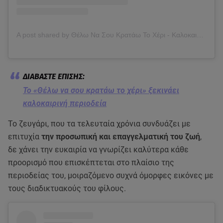
A post shared by Θέλω Να Σου Κρατάω Το Χέρι - Καλοκαιρινή Περιοδεία 2026 (@thelonasoukratawtoxeri_2026)
Το «Θέλω να σου κρατάω το χέρι» ξεκινάει
καλοκαιρινή περιοδεία
Το ζευγάρι, που τα τελευταία χρόνια συνδυάζει με
επιτυχία
την προσωπική και επαγγελματική του ζωή
,
δε χάνει την ευκαιρία να γνωρίζει καλύτερα κάθε
προορισμό που επισκέπτεται στο πλαίσιο της
περιοδείας του, μοιραζόμενο συχνά όμορφες εικόνες με
τους διαδικτυακούς του φίλους.