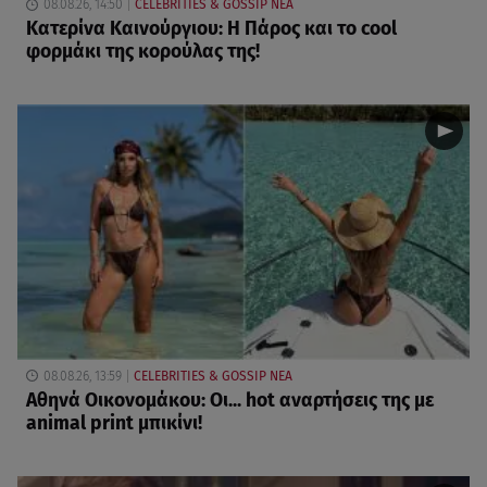
08.08.26, 14:50
CELEBRITIES & GOSSIP ΝΕΑ
Κατερίνα Καινούργιου: Η Πάρος και το cool
φορμάκι της κορούλας της!
08.08.26, 13:59
CELEBRITIES & GOSSIP ΝΕΑ
Αθηνά Οικονομάκου: Οι... hot αναρτήσεις της με
animal print μπικίνι!