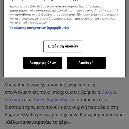
Χρήση επακριβών δεδομένων γεωεντοπισμού. Ακριβής σάρωση
χαρακτηριστικών συσκευής για αναγνώριση ταυτότητας. Αποθήκευση ή/
και πρόσβαση στα δεδομένα μιας συσκευής. Εξατομικευμένη διαφήμιση
και περιεχόμενο, μέτρηση διαφήμισης και περιεχομένου, έρευνα κοινού
και ανάπτυξη υπηρεσιών.
Κατάλογος συνεργατών (προμηθευτές)
Εμφάνιση σκοπών
Απόρριψη όλων
Αποδοχή
Μια μικρή ανάσα ξεκούρασης ανάμεσα στις
επαγγελματικές τους υποχρεώσεις βρήκαν η
Θάλεια
Ματίκα
και ο
Τάσος Ιορδανίδης
, οι οποίοι αυτό το
διάστημα πραγματοποιούν καλοκαιρινή περιοδεία στη
Βόρεια Ελλάδα με την επιτυχημένη θεατρική παράσταση
«Θέλω να σου κρατάω το χέρι
».