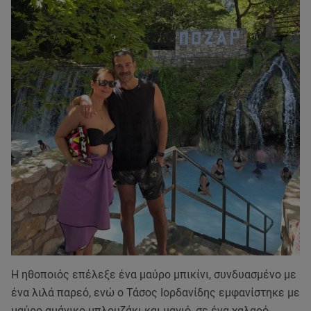
Η ηθοποιός επέλεξε ένα μαύρο μπικίνι, συνδυασμένο με
ένα λιλά παρεό, ενώ ο Τάσος Ιορδανίδης εμφανίστηκε με
μαύρο αμάνικο μπλουζάκι και μαγιό, σε ένα χαλαρό