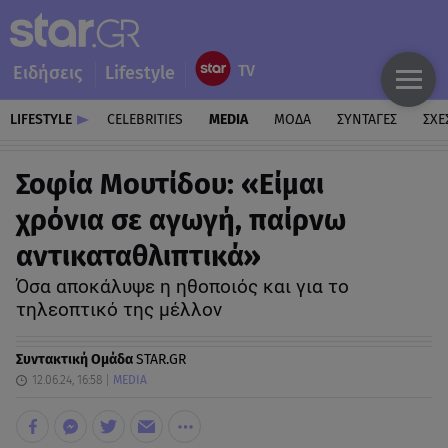
Ειδήσεις
Lifestyle
LIFESTYLE
CELEBRITIES
MEDIA
ΜΟΔΑ
ΣΥΝΤΑΓΕΣ
ΣΧΕ
Σοφία Μουτίδου: «Είμαι
χρόνια σε αγωγή, παίρνω
αντικαταθλιπτικά»
Όσα αποκάλυψε η ηθοποιός και για το
τηλεοπτικό της μέλλον
Συντακτική Ομάδα
STAR.GR
12.06.24, 16:58
MEDIA