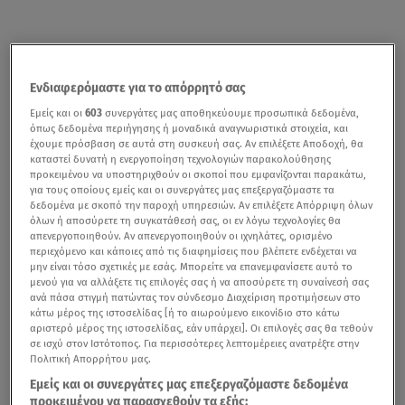
Ενδιαφερόμαστε για το απόρρητό σας
Εμείς και οι
603
συνεργάτες μας αποθηκεύουμε προσωπικά δεδομένα,
όπως δεδομένα περιήγησης ή μοναδικά αναγνωριστικά στοιχεία, και
έχουμε πρόσβαση σε αυτά στη συσκευή σας. Αν επιλέξετε Αποδοχή, θα
καταστεί δυνατή η ενεργοποίηση τεχνολογιών παρακολούθησης
προκειμένου να υποστηριχθούν οι σκοποί που εμφανίζονται παρακάτω,
για τους οποίους εμείς και οι συνεργάτες μας επεξεργαζόμαστε τα
δεδομένα με σκοπό την παροχή υπηρεσιών. Αν επιλέξετε Απόρριψη όλων
όλων ή αποσύρετε τη συγκατάθεσή σας, οι εν λόγω τεχνολογίες θα
απενεργοποιηθούν. Αν απενεργοποιηθούν οι ιχνηλάτες, ορισμένο
περιεχόμενο και κάποιες από τις διαφημίσεις που βλέπετε ενδέχεται να
μην είναι τόσο σχετικές με εσάς. Μπορείτε να επανεμφανίσετε αυτό το
μενού για να αλλάξετε τις επιλογές σας ή να αποσύρετε τη συναίνεσή σας
ανά πάσα στιγμή πατώντας τον σύνδεσμο Διαχείριση προτιμήσεων στο
κάτω μέρος της ιστοσελίδας [ή το αιωρούμενο εικονίδιο στο κάτω
αριστερό μέρος της ιστοσελίδας, εάν υπάρχει]. Οι επιλογές σας θα τεθούν
σε ισχύ στον Ιστότοπος. Για περισσότερες λεπτομέρειες ανατρέξτε στην
Πολιτική Απορρήτου μας.
Εμείς και οι συνεργάτες μας επεξεργαζόμαστε δεδομένα
προκειμένου να παρασχεθούν τα εξής: