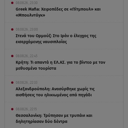
08.08.26 , 23:30
Greek Mafia: Χειροπέδες σε «Πίτμπουλ» και
«Μπουλντόγκ»
08.08.26 , 23:00
Στενά του Ορμούζ: Στο Ιράν ο έλεγχος της
εισερχόμενης ναυσιπλοΐας
08.08.26 , 22:45
Κρήτη: Τι απαντά η ΕΛ.ΑΣ. για το βίντεο με τον
μεθυσμένο τουρίστα
08.08.26 , 22:33
Αλεξανδρούπολη: Ανασύρθηκε χωρίς τις
αισθήσεις του ηλικιωμένος από πηγάδι
08.08.26 , 22:15
Θεσσαλονίκη: Τρύπησαν με τρυπάνι και
δηλητηρίασαν δύο δέντρα