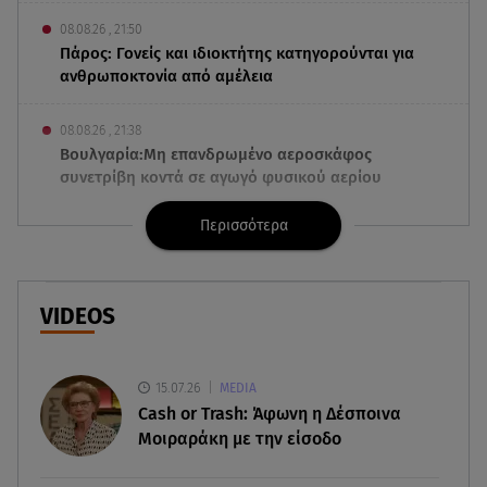
08.08.26 , 21:50
Πάρος: Γονείς και ιδιοκτήτης κατηγορούνται για
ανθρωποκτονία από αμέλεια
08.08.26 , 21:38
Βουλγαρία:Μη επανδρωμένο αεροσκάφος
συνετρίβη κοντά σε αγωγό φυσικού αερίου
Περισσότερα
08.08.26 , 21:32
Φωτιά στην Αττικοβοιωτία: Ενέργεια ίση με έξι
ατομικές βόμβες
VIDEOS
08.08.26 , 21:20
«Ισλαμικό ΝΑΤΟ»: Πώς επηρεάζεται η Ελλάδα
από τη νέα συμμαχία
15.07.26
MEDIA
Cash or Trash: Άφωνη η Δέσποινα
08.08.26 , 19:19
Μοιραράκη με την είσοδο
Τραγωδία στην Πάρο: Νεκρό 4χρονο παιδί σε
πισίνα