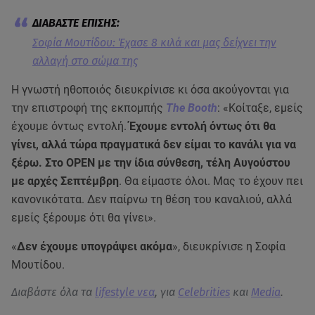
Σοφία Μουτίδου: Έχασε 8 κιλά και μας δείχνει την
αλλαγή στο σώμα της
Η γνωστή ηθοποιός διευκρίνισε κι όσα ακούγονται για
την επιστροφή της εκπομπής
The Booth
: «Κοίταξε, εμείς
έχουμε όντως εντολή.
Έχουμε εντολή όντως ότι θα
γίνει, αλλά τώρα πραγματικά δεν είμαι το κανάλι για να
ξέρω. Στο OPEN με την ίδια σύνθεση, τέλη Αυγούστου
με αρχές Σεπτέμβρη
. Θα είμαστε όλοι. Μας το έχουν πει
κανονικότατα. Δεν παίρνω τη θέση του καναλιού, αλλά
εμείς ξέρουμε ότι θα γίνει».
«
Δεν έχουμε υπογράψει ακόμα
», διευκρίνισε η Σοφία
Μουτίδου.
Διαβάστε όλα τα
lifestyle νεα
, για
Celebrities
και
Media
.