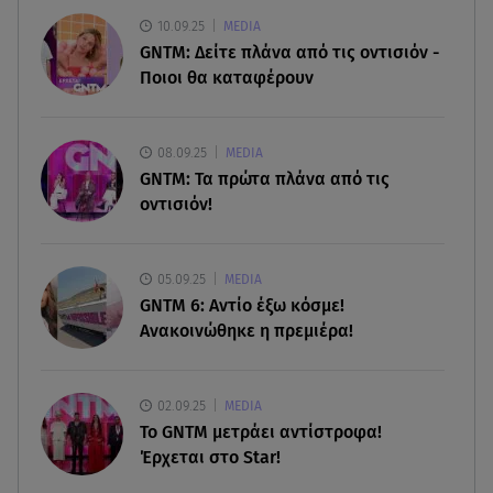
10.09.25
MEDIA
08.08.26 , 18:51
GNTM: Δείτε πλάνα από τις οντισιόν -
BYD: Στην 91η θέση της λίστας Fortune Global
Ποιοι θα καταφέρουν
500 για το 2026
08.08.26 , 17:45
08.09.25
MEDIA
Εριέττα Κούρκουλου: Η συγκινητική ανάρτηση
GNTM: Τα πρώτα πλάνα από τις
για τα 33α γενέθλιά της
οντισιόν!
08.08.26 , 17:44
Νεκρή μεγαλόσωμη αρκούδα στην Καστοριά,
05.09.25
MEDIA
πιθανόν από πυροβολισμό
GNTM 6: Αντίο έξω κόσμε!
Ανακοινώθηκε η πρεμιέρα!
02.09.25
MEDIA
Το GNTM μετράει αντίστροφα!
Έρχεται στο Star!