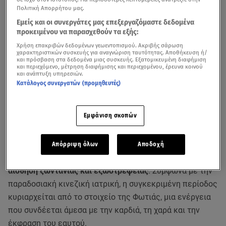
Πολιτική Απορρήτου μας.
Εμείς και οι συνεργάτες μας επεξεργαζόμαστε δεδομένα
προκειμένου να παρασχεθούν τα εξής:
Χρήση επακριβών δεδομένων γεωεντοπισμού. Ακριβής σάρωση
χαρακτηριστικών συσκευής για αναγνώριση ταυτότητας. Αποθήκευση ή/
και πρόσβαση στα δεδομένα μιας συσκευής. Εξατομικευμένη διαφήμιση
και περιεχόμενο, μέτρηση διαφήμισης και περιεχομένου, έρευνα κοινού
και ανάπτυξη υπηρεσιών.
Κατάλογος συνεργατών (προμηθευτές)
Εμφάνιση σκοπών
Απόρριψη όλων
Αποδοχή
Η έλευση του καλοκαιριού φέρνει μαζί της μια μοναδική
αίσθηση ζωντάνιας και εξωστρέφειας
. Σύμφωνα με την
παραδοσιακή κινεζική ιατρική, η συγκεκριμένη περίοδος
κυριαρχείται από το στοιχείο της Φωτιάς, μια ενέργεια
που συνδέεται άμεσα με την καρδιά, τη χαρά και την
έκφραση του εαυτού.