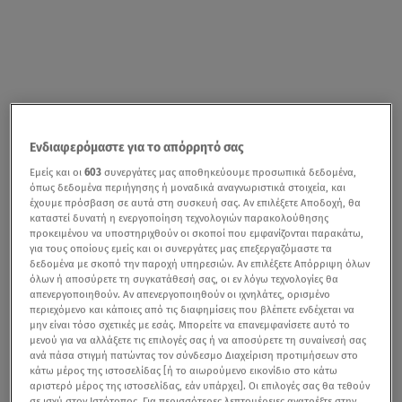
Ενδιαφερόμαστε για το απόρρητό σας
Εμείς και οι
603
συνεργάτες μας αποθηκεύουμε προσωπικά δεδομένα,
όπως δεδομένα περιήγησης ή μοναδικά αναγνωριστικά στοιχεία, και
έχουμε πρόσβαση σε αυτά στη συσκευή σας. Αν επιλέξετε Αποδοχή, θα
καταστεί δυνατή η ενεργοποίηση τεχνολογιών παρακολούθησης
προκειμένου να υποστηριχθούν οι σκοποί που εμφανίζονται παρακάτω,
για τους οποίους εμείς και οι συνεργάτες μας επεξεργαζόμαστε τα
δεδομένα με σκοπό την παροχή υπηρεσιών. Αν επιλέξετε Απόρριψη όλων
όλων ή αποσύρετε τη συγκατάθεσή σας, οι εν λόγω τεχνολογίες θα
απενεργοποιηθούν. Αν απενεργοποιηθούν οι ιχνηλάτες, ορισμένο
περιεχόμενο και κάποιες από τις διαφημίσεις που βλέπετε ενδέχεται να
μην είναι τόσο σχετικές με εσάς. Μπορείτε να επανεμφανίσετε αυτό το
μενού για να αλλάξετε τις επιλογές σας ή να αποσύρετε τη συναίνεσή σας
ανά πάσα στιγμή πατώντας τον σύνδεσμο Διαχείριση προτιμήσεων στο
κάτω μέρος της ιστοσελίδας [ή το αιωρούμενο εικονίδιο στο κάτω
αριστερό μέρος της ιστοσελίδας, εάν υπάρχει]. Οι επιλογές σας θα τεθούν
σε ισχύ στον Ιστότοπος. Για περισσότερες λεπτομέρειες ανατρέξτε στην