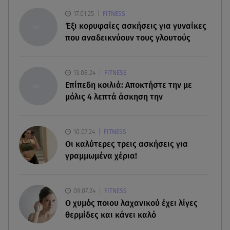
ασέλγειας σε ανήλικη
17.01.25
FITNESS
Έξι κορυφαίες ασκήσεις για γυναίκες
08.08.26 , 12:30
που αναδεικνύουν τους γλουτούς
Πρωταγωνίστρια της Λάμψης: «Στο θέατρο με
σνόμπαραν πάρα πολύ»
13.08.24
FITNESS
08.08.26 , 12:15
Επίπεδη κοιλιά: Αποκτήστε την με
Κυψέλη: «Ο 26χρονος είχε γυρίσει την πλάτη του
μόλις 4 λεπτά άσκηση την
στον χριστιανισμό»
08.08.26 , 12:00
10.07.24
FITNESS
Μπορείς να τρως καθημερινά αβοκάντο, σκέψου
Οι καλύτερες τρεις ασκήσεις για
την καρδιά και το βάρος σου
γραμμωμένα χέρια!
09.07.24
FITNESS
O χυμός ποιου λαχανικού έχει λίγες
θερμίδες και κάνει καλό