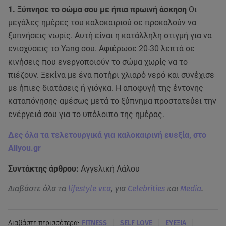
1. Ξύπνησε το σώμα σου με ήπια πρωινή άσκηση
Οι
μεγάλες ημέρες του καλοκαιριού σε προκαλούν να
ξυπνήσεις νωρίς. Αυτή είναι η κατάλληλη στιγμή για να
ενισχύσεις το Yang σου. Αφιέρωσε 20-30 λεπτά σε
κινήσεις που ενεργοποιούν το σώμα χωρίς να το
πιέζουν. Ξεκίνα με ένα ποτήρι χλιαρό νερό και συνέχισε
με ήπιες διατάσεις ή γιόγκα. Η αποφυγή της έντονης
καταπόνησης αμέσως μετά το ξύπνημα προστατεύει την
ενέργειά σου για το υπόλοιπο της ημέρας.
Δες όλα τα τελετουργικά για καλοκαιρινή ευεξία, στο
Allyou.gr
Συντάκτης άρθρου:
Αγγελική Λάλου
Διαβάστε όλα τα
lifestyle νεα
, για
Celebrities
και
Media
.
|
|
|
Διαβάστε περισσότερα:
FITNESS
SELF LOVE
ΕΥΕΞΙΑ