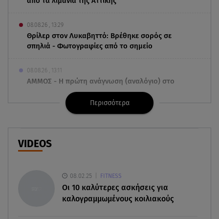
από τα λιμάνια της Αττικής
08.08.26 , 13:29
Θρίλερ στον Λυκαβηττό: Βρέθηκε σορός σε
σπηλιά - Φωτογραφίες από το σημείο
08.08.26 , 13:11
ΑΜΜΟΣ - Η πρώτη ανάγνωση (αναλόγιο) στο
θέατρο Άβατον
Περισσότερα
08.08.26 , 13:07
Σέρρες: Απόσπαση προσοχής ή απειρία πίσω από
το φονικό τροχαίο
VIDEOS
08.08.26 , 13:06
MG Motor Greece: «Απογειώνεται» στο Athens
08.02.25
FITNESS
Flying Week 2026
Oι 10 καλύτερες ασκήσεις για
καλογραμμωμένους κοιλιακούς
08.08.26 , 12:42
Κρήτη: Η Αστυνομία διαψεύδει την απόπειρα