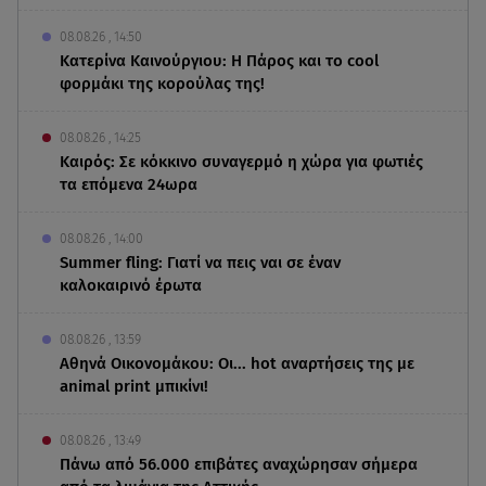
08.08.26 , 14:50
Κατερίνα Καινούργιου: Η Πάρος και το cool
φορμάκι της κορούλας της!
08.08.26 , 14:25
Καιρός: Σε κόκκινο συναγερμό η χώρα για φωτιές
τα επόμενα 24ωρα
08.08.26 , 14:00
Summer fling: Γιατί να πεις ναι σε έναν
καλοκαιρινό έρωτα
08.08.26 , 13:59
Αθηνά Οικονομάκου: Οι... hot αναρτήσεις της με
animal print μπικίνι!
08.08.26 , 13:49
Πάνω από 56.000 επιβάτες αναχώρησαν σήμερα