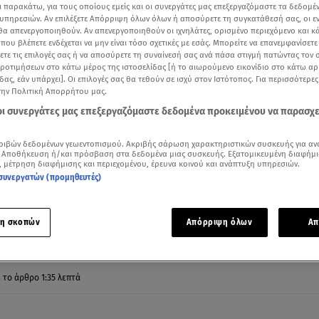
ι παρακάτω, για τους οποίους εμείς και οι συνεργάτες μας επεξεργαζόμαστε τα δεδομέ
υπηρεσιών. Αν επιλέξετε Απόρριψη όλων όλων ή αποσύρετε τη συγκατάθεσή σας, οι ε
 θα απενεργοποιηθούν. Αν απενεργοποιηθούν οι ιχνηλάτες, ορισμένο περιεχόμενο και κά
 που βλέπετε ενδέχεται να μην είναι τόσο σχετικές με εσάς. Μπορείτε να επανεμφανίσετ
ξετε τις επιλογές σας ή να αποσύρετε τη συναίνεσή σας ανά πάσα στιγμή πατώντας τον
προτιμήσεων στο κάτω μέρος της ιστοσελίδας [ή το αιωρούμενο εικονίδιο στο κάτω α
δας, εάν υπάρχει]. Οι επιλογές σας θα τεθούν σε ισχύ στον Ιστότοπος. Για περισσότερε
την Πολιτική Απορρήτου μας.
 οι συνεργάτες μας επεξεργαζόμαστε δεδομένα προκειμένου να παρασχ
ριβών δεδομένων γεωεντοπισμού. Ακριβής σάρωση χαρακτηριστικών συσκευής για αν
 Αποθήκευση ή/και πρόσβαση στα δεδομένα μιας συσκευής. Εξατομικευμένη διαφήμι
, μέτρηση διαφήμισης και περιεχομένου, έρευνα κοινού και ανάπτυξη υπηρεσιών.
ούστου: Νωρίτερα οι πληρωμές - Βίντεο MEGA
συνεργατών (προμηθευτές)
Δείτε περισσότερα άρθρα μας στα αποτελέσματα αναζήτησης
η σκοπών
Απόρριψη όλων
Απ
Add star.gr on Google
ε το άρθρο
1:35
λεπτά