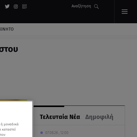
Αναζήτηση
ΚΙΝΗΤΟ
ύστου
Τελευταία Νέα
Δημοφιλή
 ή μοναδικά
α καταστεί
07.08.26 , 12:00
 που