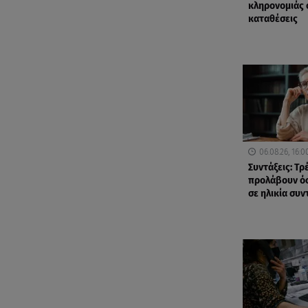
κληρονομιάς 
καταθέσεις
06.08.26, 16:0
Συντάξεις: Τρ
προλάβουν όσ
σε ηλικία συ