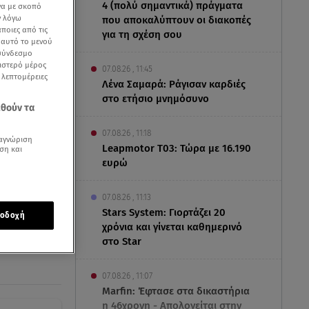
4 (πολύ σημαντικά) πράγματα
να με σκοπό
ν λόγω
που αποκαλύπτουν οι διακοπές
ποιες από τις
για τη σχέση σου
ε αυτό το μενού
 σύνδεσμο
ριστερό μέρος
07.08.26 , 11:45
ς λεπτομέρειες
Λένα Σαμαρά: Ράγισαν καρδιές
στο ετήσιο μνημόσυνο
εθούν τα
07.08.26 , 11:18
αγνώριση
Leapmotor T03: Τώρα με 16.190
ση και
ευρώ
07.08.26 , 11:13
Stars System: Γιορτάζει 20
οδοχή
χρόνια και γίνεται καθημερινό
στο Star
07.08.26 , 11:07
Marfin: Έφτασε στα δικαστήρια
η 46χρονη - Απολογείται στην