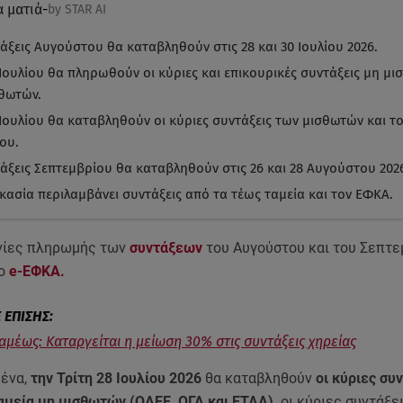
α ματιά
-
by STAR AI
άξεις Αυγούστου θα καταβληθούν στις 28 και 30 Ιουλίου 2026.
8 Ιουλίου θα πληρωθούν οι κύριες και επικουρικές συντάξεις μη μ
σθωτών.
0 Ιουλίου θα καταβληθούν οι κύριες συντάξεις των μισθωτών και τ
ου.
τάξεις Σεπτεμβρίου θα καταβληθούν στις 26 και 28 Αυγούστου 202
ικασία περιλαμβάνει συντάξεις από τα τέως ταμεία και τον ΕΦΚΑ.
νίες πληρωμής των
συντάξεων
του Αυγούστου και του Σεπτε
 ο
e-ΕΦΚΑ.
αμέως: Καταργείται η μείωση 30% στις συντάξεις χηρείας
ένα,
την Τρίτη 28 Ιουλίου 2026
θα καταβληθούν
οι κύριες συ
αμεία μη μισθωτών (ΟΑΕΕ, ΟΓΑ και ΕΤΑΑ),
οι κύριες συντάξε