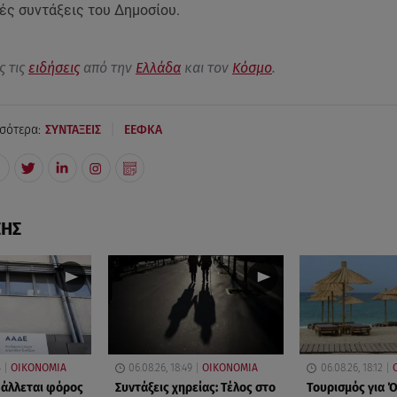
ές συντάξεις του Δημοσίου.
ς τις
ειδήσεις
από την
Ελλάδα
και τον
Κόσμο
.
|
σότερα:
ΣΥΝΤΑΞΕΙΣ
EΕΦΚΑ
ΣΗΣ
4
ΟΙΚΟΝΟΜΙΑ
06.08.26, 18:49
ΟΙΚΟΝΟΜΙΑ
06.08.26, 18:12
βάλλεται φόρος
Συντάξεις χηρείας: Τέλος στο
Τουρισμός για 