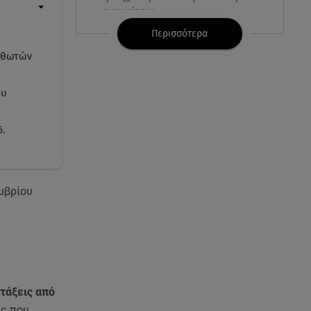
ανακρίτρια
Περισσότερα
07.08.26 , 11:02
ισθωτών
Καινούργιου - Κουτσουμπής:
Αγκαλιασμένοι στα σοκάκια της
Μυκόνου
ου
07.08.26 , 11:02
6.
Ταϊλάνδη: Μαθητής άνοιξε πυρ
σε σχολείο - Αναφορές για
νεκρούς
μβρίου
07.08.26 , 10:50
Μαρία Μενούνος: Τα
στιγμιότυπα με ελληνικό άρωμα
και ο απολογισμός
07.08.26 , 10:24
ντάξεις από
Σέρρες: Νεκροί μητέρα και γιος
ις που