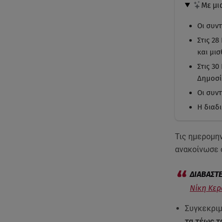
Με μι
Οι συντ
Στις 2
και μι
Στις 3
Δημοσί
Οι συν
Η διαδ
Τις ημερομη
ανακοίνωσε
Νίκη Κερ
Συγκεκριμ
τα τέως τ