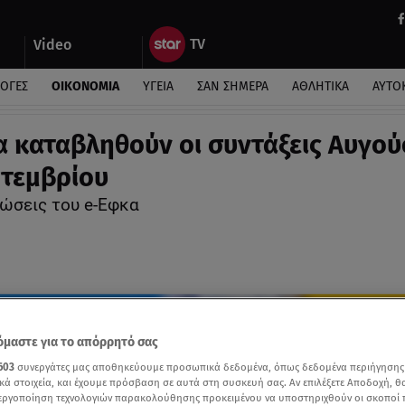
Video
ΛΟΓΕΣ
ΟΙΚΟΝΟΜΙΑ
ΥΓΕΙΑ
ΣΑΝ ΣΗΜΕΡΑ
ΑΘΛΗΤΙΚΑ
ΑΥΤΟ
α καταβληθούν οι συντάξεις Αυγο
πτεμβρίου
νώσεις του e-Εφκα
μαστε για το απόρρητό σας
603
συνεργάτες μας αποθηκεύουμε προσωπικά δεδομένα, όπως δεδομένα περιήγησης
κά στοιχεία, και έχουμε πρόσβαση σε αυτά στη συσκευή σας. Αν επιλέξετε Αποδοχή, θ
νεργοποίηση τεχνολογιών παρακολούθησης προκειμένου να υποστηριχθούν οι σκοποί