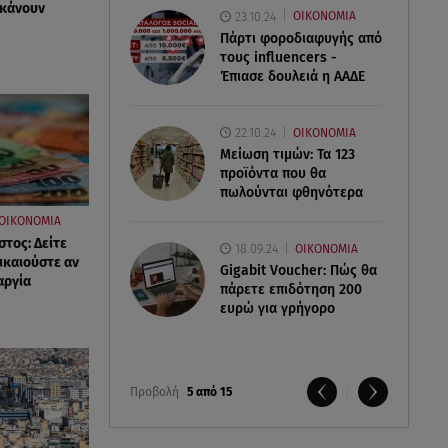
 κάνουν
23.10.24
ΟΙΚΟΝΟΜΙΑ
Πάρτι φοροδιαφυγής από
τους influencers -
Έπιασε δουλειά η ΑΑΔΕ
22.10.24
ΟΙΚΟΝΟΜΙΑ
Μείωση τιμών: Τα 123
προϊόντα που θα
πωλούνται φθηνότερα
ΟΙΚΟΝΟΜΙΑ
τος: Δείτε
18.09.24
ΟΙΚΟΝΟΜΙΑ
ικαιούστε αν
Gigabit Voucher: Πώς θα
αργία
πάρετε επιδότηση 200
ευρώ για γρήγορο
Προβολή
5 από 15