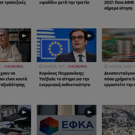
σε τραπεζικές
«ψαλίδι» μετά την τριετία
2027: Ποια ΑΦΜ
σήμερα αίτηση
0
ΟΙΚΟΝΟΜΙΑ
06.08.26, 13:51
ΟΙΚΟΝΟΜΙΑ
06.08.26, 12:08
έχουν να
Κυριάκος Πιερρακάκης:
Δεκαπενταύγουσ
οι είναι κοντά
Υπέβαλε το αίτημα για την
πόσα χρήματα δ
νταξιοδότησης
ενεργειακή ανθεκτικότητα
εργαστείτε την 