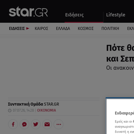
Αθλητικά
Quiz
Ειδήσεις
Lifestyle
Αυτοκίνητο
ΕΙΔΗΣΕΙΣ
ΚΑΙΡΟΣ
ΕΛΛΑΔΑ
ΚΟΣΜΟΣ
ΠΟΛΙΤΙΚΗ
ΕΚ
Πότε θ
και Σε
Οι ανακοι
Συντακτική Ομάδα
STAR.GR
07.07.26, 14:28
ΟΙΚΟΝΟΜΙΑ
Ενδιαφερό
Εμείς και οι
αναγνωριστι
δυνατή η ε