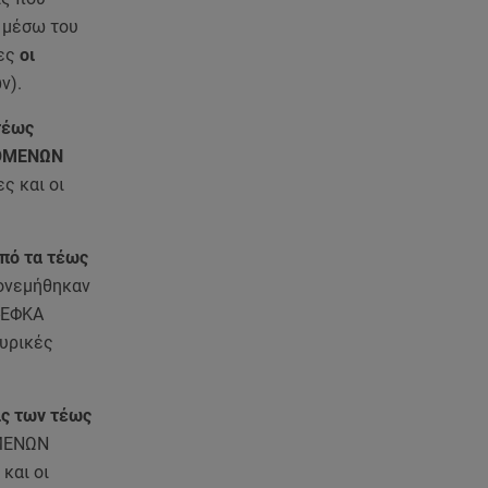
σε τροχαίο - Βίντεο
ντοκούμεντο
, μέσω του
ες
οι
07.08.26 , 10:17
ν).
Έξαλλη με θαμώνα η Ιουλία
Καλλιμάνη: «Εσένα σ’ αρέσει
τέως
αυτό;»
ΣΟΜΕΝΩΝ
ς και οι
07.08.26 , 10:05
DS N°7 ÉLYSÉE: Για τον πρόεδρο
της Γαλλικής Δημοκρατίας
από τα τέως
πονεμήθηκαν
07.08.26 , 10:00
Σ-ΕΦΚΑ
Νηστεία Δεκαπενταύγουστου:
ουρικές
φτιάξτε παστίτσιο με κιμά
μανιταριών
ις των τέως
07.08.26 , 09:47
ΟΜΕΝΩΝ
Κυψέλη: «Δεν μπορούσαμε να
και οι
το πιστέψουμε»