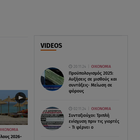
07.08.26 , 09:47
Πασίγνωστη influencer «έφυγε»
από τη ζωή μετά από μάχη με
σπάνιο καρκίνο
VIDEOS
07.08.26 , 09:38
Στη φυλακή ο δήμαρχος
Στυλίδας και άλλοι δύο για τη
20.11.24
ΟΙΚΟΝΟΜΙΑ
φωτιά στη Βοιωτία
Προϋπολογισμός 2025:
Αυξήσεις σε μισθούς και
συντάξεις- Μείωση σε
φόρους
02.11.24
ΟΙΚΟΝΟΜΙΑ
Συνταξιούχοι: Τριπλή
ενίσχυση πριν τις γιορτές
- Τι φέρνει ο
ΟΙΚΟΝΟΜΙΑ
Όλους 2026-