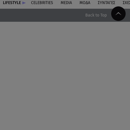
LIFESTYLE
CELEBRITIES
MEDIA
ΜΟΔΑ
ΣΥΝΤΑΓΕΣ
ΣΧΕ
Back to Top