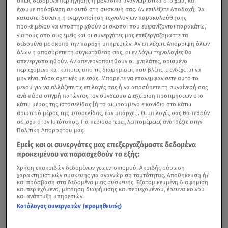
όπως δεδομένα περιήγησης ή μοναδικά αναγνωριστικά στοιχεία, και
έχουμε πρόσβαση σε αυτά στη συσκευή σας. Αν επιλέξετε Αποδοχή, θα
καταστεί δυνατή η ενεργοποίηση τεχνολογιών παρακολούθησης
προκειμένου να υποστηριχθούν οι σκοποί που εμφανίζονται παρακάτω,
για τους οποίους εμείς και οι συνεργάτες μας επεξεργαζόμαστε τα
δεδομένα με σκοπό την παροχή υπηρεσιών. Αν επιλέξετε Απόρριψη όλων
όλων ή αποσύρετε τη συγκατάθεσή σας, οι εν λόγω τεχνολογίες θα
απενεργοποιηθούν. Αν απενεργοποιηθούν οι ιχνηλάτες, ορισμένο
περιεχόμενο και κάποιες από τις διαφημίσεις που βλέπετε ενδέχεται να
μην είναι τόσο σχετικές με εσάς. Μπορείτε να επανεμφανίσετε αυτό το
μενού για να αλλάξετε τις επιλογές σας ή να αποσύρετε τη συναίνεσή σας
ανά πάσα στιγμή πατώντας τον σύνδεσμο Διαχείριση προτιμήσεων στο
«Ένα μήλο την ημέρα τον γιατρό τον κάνει πέρα», λέει η
κάτω μέρος της ιστοσελίδας [ή το αιωρούμενο εικονίδιο στο κάτω
αριστερό μέρος της ιστοσελίδας, εάν υπάρχει]. Οι επιλογές σας θα τεθούν
παροιμία, αλλά τώρα η φράση αντιμετωπίζει κάποιον
σε ισχύ στον Ιστότοπος. Για περισσότερες λεπτομέρειες ανατρέξτε στην
ανταγωνισμό. Σύμφωνα με έρευνα, ένα άλλο φρούτο
Πολιτική Απορρήτου μας.
(που συχνά μπερδεύεται με λαχανικό) έχει αποδειχθεί
Εμείς και οι συνεργάτες μας επεξεργαζόμαστε δεδομένα
προκειμένου να παρασχεθούν τα εξής:
ότι βελτιώνει τη συνολική ποιότητα της διατροφής.
Χρήση επακριβών δεδομένων γεωεντοπισμού. Ακριβής σάρωση
χαρακτηριστικών συσκευής για αναγνώριση ταυτότητας. Αποθήκευση ή/
και πρόσβαση στα δεδομένα μιας συσκευής. Εξατομικευμένη διαφήμιση
και περιεχόμενο, μέτρηση διαφήμισης και περιεχομένου, έρευνα κοινού
Θες να βρεις εύκολα τη φόρμα σου; Κάνε αυτές τις
και ανάπτυξη υπηρεσιών.
Κατάλογος συνεργατών (προμηθευτές)
ασκήσεις