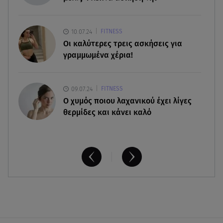
08.08.26 , 23:55
Αττική: Μπαράζ διαρρήξεων – Λεία 70.000 ευρώ
από μεζονέτα
10.07.24
FITNESS
Οι καλύτερες τρεις ασκήσεις για
γραμμωμένα χέρια!
09.07.24
FITNESS
O χυμός ποιου λαχανικού έχει λίγες
θερμίδες και κάνει καλό