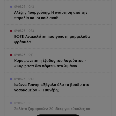
09.08.26 , 10:43
Αλέξης Γεωργούλης: Η ανάρτηση από την
παραλία και οι κοιλιακοί!
09.08.26 , 10:33
ΕΦΕΤ: Ανακαλείται πασίγνωστη μαρμελάδα
φράουλα
09.08.26 , 10:13
Κορυφώνεται η έξοδος του Αυγούστου -
«Καρφίτσα δεν πέφτει» στα λιμάνια
09.08.26 , 10:10
Ιωάννα Τούνη: «Έβγαλα όλο το βράδυ στο
νοσοκομείο» - Τι συνέβη;
09.08.26 , 10:00
Σαλάτα ζυμαρικών: 20 ιδέες για εύκολες και
νόστιμες καλοκαιρινές συνταγές