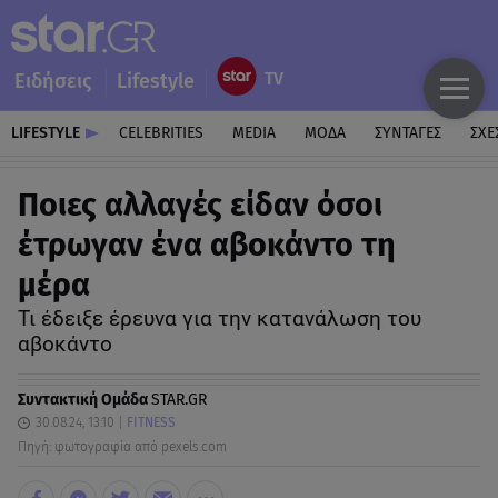
Ειδήσεις
Lifestyle
LIFESTYLE
CELEBRITIES
MEDIA
ΜΟΔΑ
ΣΥΝΤΑΓΕΣ
ΣΧΕ
Ποιες αλλαγές είδαν όσοι
έτρωγαν ένα αβοκάντο τη
μέρα
Τι έδειξε έρευνα για την κατανάλωση του
αβοκάντο
Συντακτική Ομάδα
STAR.GR
30.08.24, 13:10
FITNESS
Πηγή: φωτογραφία από pexels.com