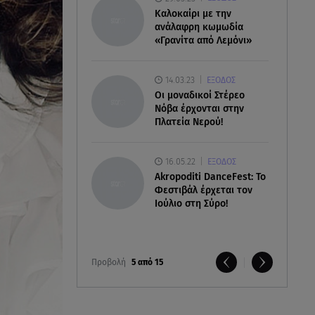
Καλοκαίρι με την
ανάλαφρη κωμωδία
«Γρανίτα από Λεμόνι»
14.03.23
ΕΞΟΔΟΣ
Οι μοναδικοί Στέρεο
Νόβα έρχονται στην
Πλατεία Νερού!
16.05.22
ΕΞΟΔΟΣ
Akropoditi DanceFest: Το
Φεστιβάλ έρχεται τον
Ιούλιο στη Σύρο!
Προβολή
5 από 15