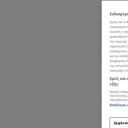
Ενδιαφερό
Εμείς και οι
αναγνωριστι
δυνατή η ε
εμφανίζοντα
την παροχή 
τεχνολογίες
διαφημίσεις
για να αλλά
Διαχείριση 
της ιστοσελί
Δείτε περισσ
ανατρέξτε σ
Πρόσθηκη star
Εμείς και
εξής:
Χρήση επακ
ταυτότητας.
περιεχόμενο
Κατάλογος 
Την παράστασ
σπαρακτικό μ
Εμφάνισ