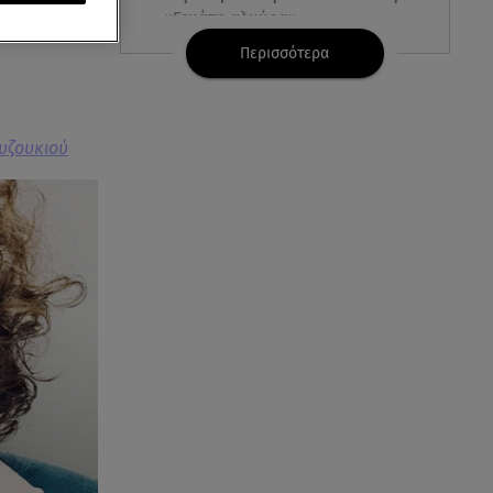
ει με το
«Γεμάτη αλμύρα»
 2025, ώρα
Περισσότερα
06.08.26 , 22:10
Κλήρωση Τζόκερ 6/8/2026: Οι
τυχεροί αριθμοί για τα
2.500.000 ευρώ
ουζουκιού
06.08.26 , 22:02
Σύγκρουση τραμ στη Γερμανία:
25 τραυματίες, 7 σε σοβαρή
κατάσταση
06.08.26 , 21:59
Νέες τουρκικές προκλήσεις στο
Αιγαίο - Αερομαχία με ελληνικά
F-16
06.08.26 , 21:31
Τροχαίο για τον Mike - Η