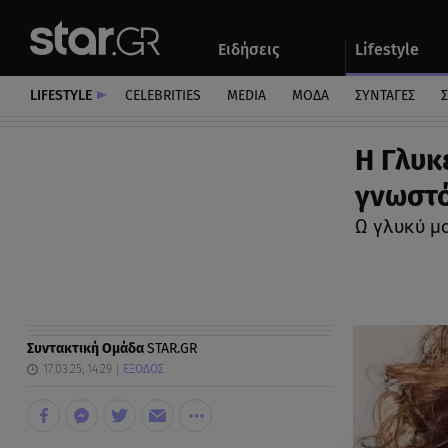
Αθλητικά
Quiz
Ειδήσεις
Lifestyle
Αυτοκίνητο
LIFESTYLE
CELEBRITIES
MEDIA
ΜΟΔΑ
ΣΥΝΤΑΓΕΣ
Σ
H Γλυκ
γνωστό
Ω γλυκύ μο
Συντακτική Ομάδα
STAR.GR
17.03.25, 14:29
ΕΞΟΔΟΣ