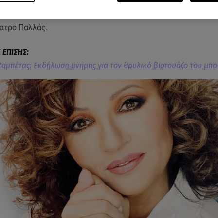
ης Εβδομάδας των Παθών, εκεί που ο ανθρώπινος πόνος σμίγ
θα παρουσιάσει η Γλυκερία την Μεγάλη Δευτέρα 14 Απριλίου
έατρο Παλλάς.
Ζαμπέτας: Εκδήλωση μνήμης για τον θρυλικό βιρτουόζο του μπ