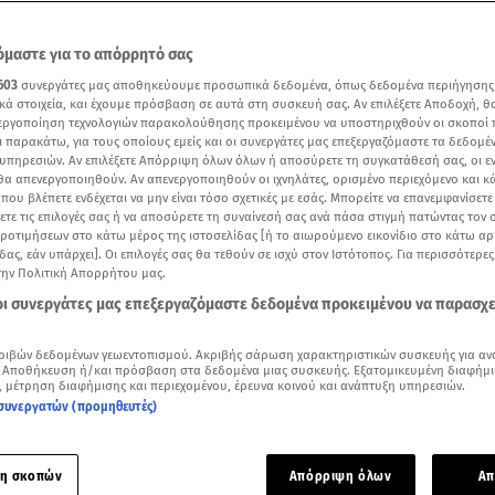
μαστε για το απόρρητό σας
603
συνεργάτες μας αποθηκεύουμε προσωπικά δεδομένα, όπως δεδομένα περιήγησης
κά στοιχεία, και έχουμε πρόσβαση σε αυτά στη συσκευή σας. Αν επιλέξετε Αποδοχή, θ
νεργοποίηση τεχνολογιών παρακολούθησης προκειμένου να υποστηριχθούν οι σκοποί
ι παρακάτω, για τους οποίους εμείς και οι συνεργάτες μας επεξεργαζόμαστε τα δεδομέ
υπηρεσιών. Αν επιλέξετε Απόρριψη όλων όλων ή αποσύρετε τη συγκατάθεσή σας, οι ε
 θα απενεργοποιηθούν. Αν απενεργοποιηθούν οι ιχνηλάτες, ορισμένο περιεχόμενο και κά
 που βλέπετε ενδέχεται να μην είναι τόσο σχετικές με εσάς. Μπορείτε να επανεμφανίσετ
ξετε τις επιλογές σας ή να αποσύρετε τη συναίνεσή σας ανά πάσα στιγμή πατώντας τον
προτιμήσεων στο κάτω μέρος της ιστοσελίδας [ή το αιωρούμενο εικονίδιο στο κάτω α
δας, εάν υπάρχει]. Οι επιλογές σας θα τεθούν σε ισχύ στον Ιστότοπος. Για περισσότερε
ότερα άρθρα μας στην αναζήτηση σας
την Πολιτική Απορρήτου μας.
.gr στις επιλογές σας
 οι συνεργάτες μας επεξεργαζόμαστε δεδομένα προκειμένου να παρασχ
Δείτε περισσότερα άρθρα μας στα αποτελέσματα αναζήτησης
ριβών δεδομένων γεωεντοπισμού. Ακριβής σάρωση χαρακτηριστικών συσκευής για αν
Add star.gr on Google
 Αποθήκευση ή/και πρόσβαση στα δεδομένα μιας συσκευής. Εξατομικευμένη διαφήμι
, μέτρηση διαφήμισης και περιεχομένου, έρευνα κοινού και ανάπτυξη υπηρεσιών.
συνεργατών (προμηθευτές)
η «Ω γλυκύ μου έαρ και τα τραγούδια της Άνοιξης» με κεντρ
οιρολόι της Παναγίας, που αποτελεί το πιο συγκλονιστικό θ
η σκοπών
Απόρριψη όλων
Απ