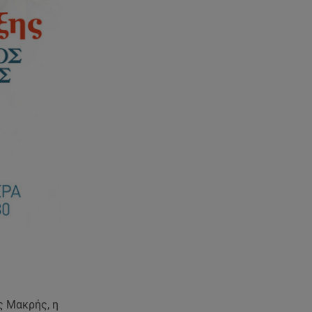
ς Μακρής, η