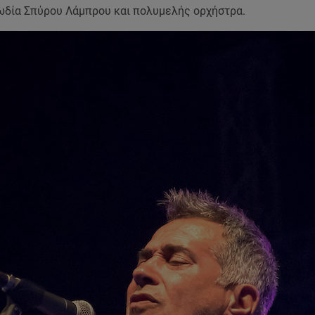
ωδία Σπύρου Λάμπρου και πολυμελής ορχήστρα.