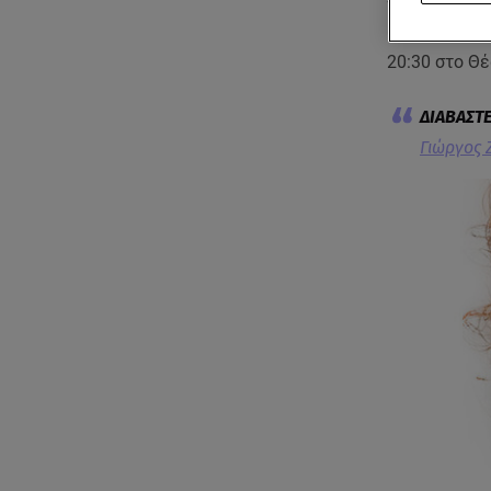
των Ύμνων τ
θείο δράμα, 
20:30 στο Θ
Γιώργος 