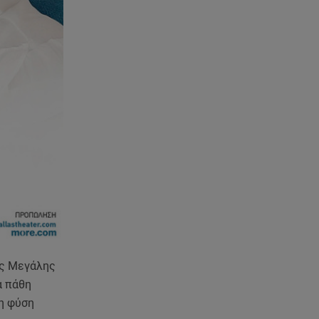
ανακοίνωση του ράπερ στα
social media
06.08.26 , 21:22
Ισραήλ - Κύπρος - Κρήτη: Το
μεγαλύτερο υποθαλάσσιο
καλώδιο στον κόσμο
06.08.26 , 21:07
Motor Oil: Δωρεά
πυροσβεστικών οχημάτων και
εξοπλισμού στον Άγιο Βασίλειο
06.08.26 , 20:49
Άκης Παυλόπουλος: Η τρυφερή
εξομολόγηση της συζύγου του,
Ελένης Φωτοπούλου
ης Μεγάλης
α πάθη
06.08.26 , 20:25
 η φύση
Πώς επικοινωνούν τα