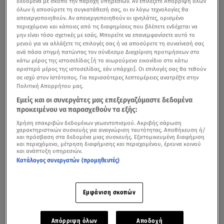
ίδρυση του Ελληνικού Κράτους και συνεπώς την
δεδομένα με σκοπό την παροχή υπηρεσιών. Αν επιλέξετε Απόρριψη όλων
όλων ή αποσύρετε τη συγκατάθεσή σας, οι εν λόγω τεχνολογίες θα
παρουσία της Ελλάδας, ύστερα από έκλειψη αιώνων,
απενεργοποιηθούν. Αν απενεργοποιηθούν οι ιχνηλάτες, ορισμένο
στον πολιτικό χάρτη του κόσμου.
περιεχόμενο και κάποιες από τις διαφημίσεις που βλέπετε ενδέχεται να
μην είναι τόσο σχετικές με εσάς. Μπορείτε να επανεμφανίσετε αυτό το
μενού για να αλλάξετε τις επιλογές σας ή να αποσύρετε τη συναίνεσή σας
ανά πάσα στιγμή πατώντας τον σύνδεσμο Διαχείριση προτιμήσεων στο
κάτω μέρος της ιστοσελίδας [ή το αιωρούμενο εικονίδιο στο κάτω
Παπαφλέσσας: Ο φλογερός αγωνιστής που αγάπησε
αριστερό μέρος της ιστοσελίδας, εάν υπάρχει]. Οι επιλογές σας θα τεθούν
σε ισχύ στον Ιστότοπος. Για περισσότερες λεπτομέρειες ανατρέξτε στην
τις γυναίκες και το ποτό
Πολιτική Απορρήτου μας.
Η Ελληνική Επανάσταση υπήρξε κι ένα από τα κομβικά
Εμείς και οι συνεργάτες μας επεξεργαζόμαστε δεδομένα
προκειμένου να παρασχεθούν τα εξής:
σημεία της ευρωπαϊκής ιστορίας του 19ου αιώνα, καθώς
Χρήση επακριβών δεδομένων γεωεντοπισμού. Ακριβής σάρωση
ήταν η αφετηρία για τη διάλυση της Οθωμανικής
χαρακτηριστικών συσκευής για αναγνώριση ταυτότητας. Αποθήκευση ή/
και πρόσβαση στα δεδομένα μιας συσκευής. Εξατομικευμένη διαφήμιση
Αυτοκρατορίας, που ούτως ή άλλως βρισκόταν σε φάση
και περιεχόμενο, μέτρηση διαφήμισης και περιεχομένου, έρευνα κοινού
παρακμής.
και ανάπτυξη υπηρεσιών.
Κατάλογος συνεργατών (προμηθευτές)
Ελληνική Επανάσταση 1821: Οι
ήρωες
Εμφάνιση σκοπών
Οι πιο σημαντικοί ήρωες της Επανάστασης του 1821
είναι:
Απόρριψη όλων
Αποδοχή