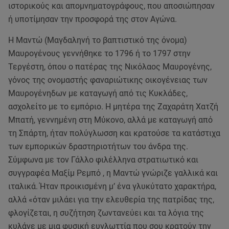
ιστορικούς και απομνηματογράφους, που αποσιώπησαν
ή υποτίμησαν την προσφορά της στον Αγώνα.
Η Μαντώ (Μαγδαληνή το βαπτιστικό της όνομα)
Μαυρογένους γεννήθηκε το 1796 ή το 1797 στην
Τεργέστη, όπου ο πατέρας της Νικόλαος Μαυρογένης,
γόνος της ονομαστής φαναριώτικης οικογένειας των
Μαυρογένηδων με καταγωγή από τις Κυκλάδες,
ασχολείτο με το εμπόριο. Η μητέρα της Ζαχαράτη Χατζή
Μπατή, γεννημένη στη Μύκονο, αλλά με καταγωγή από
τη Σπάρτη, ήταν πολύγλωσση και κρατούσε τα κατάστιχα
των εμπορικών δραστηριοτήτων του άνδρα της.
Σύμφωνα με τον Γάλλο φιλέλληνα στρατιωτικό και
συγγραφέα Μαξίμ Ρεμπό , η Μαντώ γνώριζε γαλλικά και
ιταλικά. Ήταν προικισμένη μ’ ένα γλυκύτατο χαρακτήρα,
αλλά «όταν μιλάει για την ελευθερία της πατρίδας της,
φλογίζεται, η συζήτηση ζωντανεύει και τα λόγια της
κυλάνε με μια φυσική ευγλωττία που σου κρατούν την