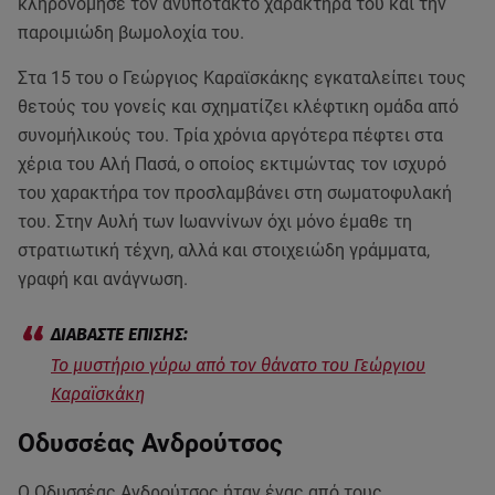
κληρονόμησε τον ανυπότακτο χαρακτήρα του και την
παροιμιώδη βωμολοχία του.
Στα 15 του ο Γεώργιος Καραϊσκάκης εγκαταλείπει τους
θετούς του γονείς και σχηματίζει κλέφτικη ομάδα από
συνομήλικούς του. Τρία χρόνια αργότερα πέφτει στα
χέρια του Αλή Πασά, ο οποίος εκτιμώντας τον ισχυρό
του χαρακτήρα τον προσλαμβάνει στη σωματοφυλακή
του. Στην Αυλή των Ιωαννίνων όχι μόνο έμαθε τη
στρατιωτική τέχνη, αλλά και στοιχειώδη γράμματα,
γραφή και ανάγνωση.
Το μυστήριο γύρω από τον θάνατο του Γεώργιου
Καραϊσκάκη
Οδυσσέας Ανδρούτσος
Ο Οδυσσέας Ανδρούτσος ήταν ένας από τους