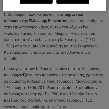
Θεόδωρος Κολοκοτρώνης
O Θεόδωρος Κολοκοτρώνης ήταν
σημαντικό
πρόσωπο της Ελληνικής Επανάστασης
, ο οποίος έδρασε
στην Πελοπόννησο και εξ αυτού του λόγου είναι
γνωστός και ως «Γέρος του Μωριά». Ήταν γιος του
κλεφτοκαπετάνιου Κωνσταντή Κολοκοτρώνη (1747-
1780) από το Λιμποβίσι Αρκαδίας και της Γεωργίτσας
Κωτσάκη, κόρης προεστού από την Αλωνίσταινα
Αρκαδίας.
Η οικογένεια των Κολοκοτρωναίων από το 16ο αιώνα,
που εμφανίζεται στο προσκήνιο της ιστορίας, βρίσκεται
σε αδιάκοπο πόλεμο με τους Τούρκους. Μονάχα από το
1762 έως το 1806, 70 Κολοκοτρωναίοι εξοντώθηκαν
από τους κατακτητές. Το 1780, ήταν 10 ετών, όταν ο
πατέρας του σκοτώθηκε από τους Τούρκους, ένα
γεγονός που σημάδεψε τη ζωή του.