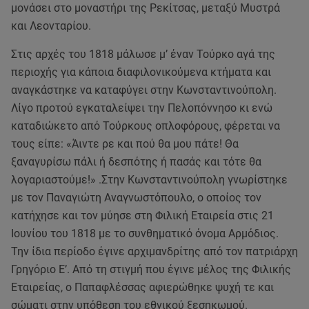
μονάσει στο μοναστήρι της Ρεκίτσας, μεταξύ Μυστρά
και Λεονταρίου.
Στις αρχές του 1818 μάλωσε μ’ έναν Τούρκο αγά της
περιοχής για κάποια διαφιλονικούμενα κτήματα και
αναγκάστηκε να καταφύγει στην Κωνσταντινούπολη.
Λίγο προτού εγκαταλείψει την Πελοπόννησο κι ενώ
καταδιώκετο από Τούρκους οπλοφόρους, φέρεται να
τους είπε: «Άιντε ρε και πού θα μου πάτε! Θα
ξαναγυρίσω πάλι ή δεσπότης ή πασάς και τότε θα
λογαριαστούμε!» .Στην Κωνσταντινούπολη γνωρίστηκε
με τον Παναγιώτη Αναγνωστόπουλο, ο οποίος τον
κατήχησε και τον μύησε στη Φιλική Εταιρεία στις 21
Ιουνίου του 1818 με το συνθηματικό όνομα Αρμόδιος.
Την ίδια περίοδο έγινε αρχιμανδρίτης από τον πατριάρχη
Γρηγόριο Ε’. Από τη στιγμή που έγινε μέλος της Φιλικής
Εταιρείας, ο Παπαφλέσσας αφιερώθηκε ψυχή τε και
σώματι στην υπόθεση του εθνικού ξεσηκωμού.