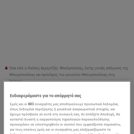
Όσα είπε ο Παύλος Δεμερτζής- Μπούμπουλης, έκτης γενιάς απόγονος της
Μπουμπουλίνας και πρόεδρος του μουσείου Μπουμπουλίνας στις
Σπέτσες.
Ο ξεσηκωμός των υπόδουλων Ελλήνων κατά του
Ενδιαφερόμαστε για το απόρρητό σας
Οθωμανού δυνάστη για ελευθερία και αυτοδιάθεση το
Εμείς και οι
603
συνεργάτες μας αποθηκεύουμε προσωπικά δεδομένα,
όπως δεδομένα περιήγησης ή μοναδικά αναγνωριστικά στοιχεία, και
1821, υπήρξε το πιο σημαντικό γεγονός στην ιστορία της
έχουμε πρόσβαση σε αυτά στη συσκευή σας. Αν επιλέξετε Αποδοχή, θα
Νεώτερης Ελλάδας. Η
Ελληνική Επανάσταση
ήταν η
καταστεί δυνατή η ενεργοποίηση τεχνολογιών παρακολούθησης
προκειμένου να υποστηριχθούν οι σκοποί που εμφανίζονται παρακάτω,
αφετηρία της εθνικής παλιγγενεσίας, καθώς πέτυχε την
για τους οποίους εμείς και οι συνεργάτες μας επεξεργαζόμαστε τα