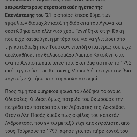
επιφανέστερους στρατιωτικούς ηγέτες της
Επανάστασης του '21
, ο οποίος έπεσε θύμα των
εμφύλιων διαμαχών κατά τη διάρκεια του Αγώνα και
σκοτώθηκε από ελληνικό χέρι. Γεννήθηκε στην Ιθάκη
που είχε καταφύγει η μητέρα του για να γλιτώσει από
την καταδίωξη των Τούρκων, επειδή ο πατέρας του είχε
ακολουθήσει τον θαλασσομάχο Λάμπρο Κατσώνη στις
ανά το Αιγαίο περιπέτειές του. Εκεί βαφτίστηκε το 1792
από τη γυναίκα του Κατσώνη, Μαρουδιά, που για τον ίδιο
λόγο είχε ζητήσει κι αυτή άσυλο στο νησί.
Προς τιμή του ομηρικού ήρωα, του δόθηκε το όνομα
Οδυσσέας. Ο ίδιος, όμως, πατρίδα του θεωρούσε την
πατρίδα του πατέρα του, τις Λιβανάτες της Λοκρίδας.
Όταν ο Αλή Πασάς έμαθε πως ο φίλος του καπετάν
Ανδρούτσος, που εν τω μεταξύ είχε αποκεφαλιστεί από
τους Τούρκους το 1797, άφησε γιο, τον πήρε κοντά του