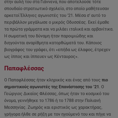
στην αυλή του στα Γιάννενα, που αποτελούσε τότε
σπουδαίο στρατιωτικό σχολείο, στο οποίο μαθήτευσαν
αρκετοί Έλληνες αγωνιστές του ’21. Μέσα σ’ αυτό το
περιβάλλον μεγάλωσε ο μικρός Οδυσσέας. Εκεί έμαθε
τα πρώτα γράμματα και να μιλάει ιταλικά και αρβανίτικα.
Η σωματική του δύναμη ήταν παροιμιώδης και
διηγούνται αναρίθμητα κατορθώματά του. Κάποιος
βιογράφος του γράφει, ότι «επήδα ως έλαφος, έτρεχεν
ως ίππος και ίππευεν ως Κένταυρος».
Παπαφλέσσας
Ο Παπαφλέσσας ήταν κληρικός και ένας από τους
πιο
σημαντικούς αγωνιστές της Επανάστασης του ‘21
. Ο
Γεώργιος Δικαίος Φλέσσας, όπως ήταν το κοσμικό του
όνομα, γεννήθηκε το 1786 ή το 1788 στην Πολιανή
Μεσσηνίας. Ζωηρός και εριστικός ως χαρακτήρας,
γρήγορα ήλθε σε ρήξη με τον ηγούμενό του και πήγε να