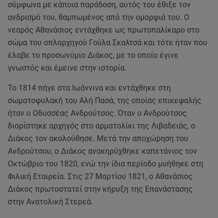
σύμφωνα με κάποια παράδοση, αυτός του έθιξε τον
ανδρισμό του, θαμπωμένος από την ομορφιά του. Ο
νεαρός Αθανάσιος εντάχθηκε ως πρωτοπαλίκαρο στο
σώμα του οπλαρχηγού Γούλα Σκαλτσά και τότε ήταν που
έλαβε το προσωνύμιο Διάκος, με το οποίο έγινε
γνωστός και έμεινε στην ιστορία.
Το 1814 πήγε στα Ιωάννινα και εντάχθηκε στη
σωματοφυλακή του Αλή Πασά, της οποίας επικεφαλής
ήταν ο Οδυσσέας Ανδρούτσος. Όταν ο Ανδρούτσος
διορίστηκε αρχηγός στο αρματολίκι της Λιβαδειάς, ο
Διάκος τον ακολούθησε. Μετά την αποχώρηση του
Ανδρούτσου, ο Διάκος ανακηρύχθηκε καπετάνιος τον
Οκτώβριο του 1820, ενώ την ίδια περίοδο μυήθηκε στη
Φιλική Εταιρεία. Στις 27 Μαρτίου 1821, ο Αθανάσιος
Διάκος πρωτοστατεί στην κήρυξη της Επανάστασης
στην Ανατολική Στερεά.