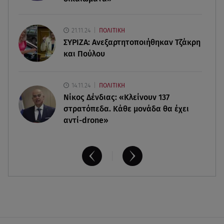
07.08.26 , 09:47
Πασίγνωστη influencer «έφυγε» από τη ζωή μετά
από μάχη με σπάνιο καρκίνο
21.11.24
ΠΟΛΙΤΙΚΗ
ΣΥΡΙΖΑ: Ανεξαρτητοποιήθηκαν Τζάκρη
και Πούλου
14.11.24
ΠΟΛΙΤΙΚΗ
Νίκος Δένδιας: «Κλείνουν 137
στρατόπεδα. Kάθε μονάδα θα έχει
αντί-drone»