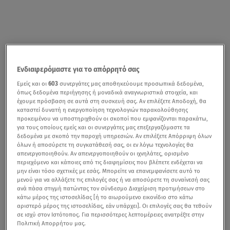
Ενδιαφερόμαστε για το απόρρητό σας
Εμείς και οι
603
συνεργάτες μας αποθηκεύουμε προσωπικά δεδομένα,
όπως δεδομένα περιήγησης ή μοναδικά αναγνωριστικά στοιχεία, και
έχουμε πρόσβαση σε αυτά στη συσκευή σας. Αν επιλέξετε Αποδοχή, θα
καταστεί δυνατή η ενεργοποίηση τεχνολογιών παρακολούθησης
προκειμένου να υποστηριχθούν οι σκοποί που εμφανίζονται παρακάτω,
για τους οποίους εμείς και οι συνεργάτες μας επεξεργαζόμαστε τα
δεδομένα με σκοπό την παροχή υπηρεσιών. Αν επιλέξετε Απόρριψη όλων
όλων ή αποσύρετε τη συγκατάθεσή σας, οι εν λόγω τεχνολογίες θα
απενεργοποιηθούν. Αν απενεργοποιηθούν οι ιχνηλάτες, ορισμένο
περιεχόμενο και κάποιες από τις διαφημίσεις που βλέπετε ενδέχεται να
μην είναι τόσο σχετικές με εσάς. Μπορείτε να επανεμφανίσετε αυτό το
μενού για να αλλάξετε τις επιλογές σας ή να αποσύρετε τη συναίνεσή σας
ανά πάσα στιγμή πατώντας τον σύνδεσμο Διαχείριση προτιμήσεων στο
κάτω μέρος της ιστοσελίδας [ή το αιωρούμενο εικονίδιο στο κάτω
αριστερό μέρος της ιστοσελίδας, εάν υπάρχει]. Οι επιλογές σας θα τεθούν
σε ισχύ στον Ιστότοπος. Για περισσότερες λεπτομέρειες ανατρέξτε στην
Πολιτική Απορρήτου μας.