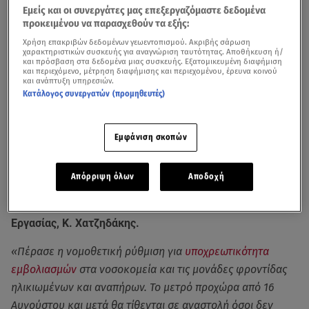
Εμείς και οι συνεργάτες μας επεξεργαζόμαστε δεδομένα
προκειμένου να παρασχεθούν τα εξής:
Χρήση επακριβών δεδομένων γεωεντοπισμού. Ακριβής σάρωση
χαρακτηριστικών συσκευής για αναγνώριση ταυτότητας. Αποθήκευση ή/
και πρόσβαση στα δεδομένα μιας συσκευής. Εξατομικευμένη διαφήμιση
και περιεχόμενο, μέτρηση διαφήμισης και περιεχομένου, έρευνα κοινού
και ανάπτυξη υπηρεσιών.
Κατάλογος συνεργατών (προμηθευτές)
Εμφάνιση σκοπών
Από 16 Αυγούστου όλοι οι υγειονομικοί και οι
εργαζόμενοι σε μονάδες φροντίδας ηλικιωμένων και
Απόρριψη όλων
Αποδοχή
ΑμεΑ που δεν εμβολιάζονται θα τίθενται σε επ’
αόριστον αναστολή εργασίας, δήλωσε ο υπουργός
Εργασίας, Κ. Χατζηδάκης.
«Πέρασε η νομοθετική ρύθμιση για
υποχρεωτικότητα
εμβολιασμών
στα νοσοκομεία και τις μονάδες φροντίδας
ηλικιωμένων και αναπήρων. Το μετρό προχώρα από 16
Αυγούστου και μετά θα τίθενται σε αναστολή όσοι δεν