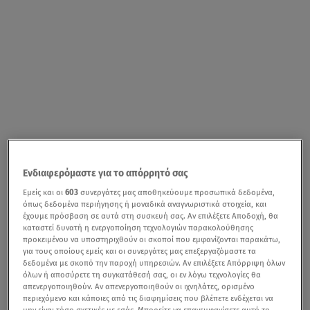
Ενδιαφερόμαστε για το απόρρητό σας
Εμείς και οι
603
συνεργάτες μας αποθηκεύουμε προσωπικά δεδομένα,
όπως δεδομένα περιήγησης ή μοναδικά αναγνωριστικά στοιχεία, και
έχουμε πρόσβαση σε αυτά στη συσκευή σας. Αν επιλέξετε Αποδοχή, θα
καταστεί δυνατή η ενεργοποίηση τεχνολογιών παρακολούθησης
προκειμένου να υποστηριχθούν οι σκοποί που εμφανίζονται παρακάτω,
για τους οποίους εμείς και οι συνεργάτες μας επεξεργαζόμαστε τα
δεδομένα με σκοπό την παροχή υπηρεσιών. Αν επιλέξετε Απόρριψη όλων
όλων ή αποσύρετε τη συγκατάθεσή σας, οι εν λόγω τεχνολογίες θα
απενεργοποιηθούν. Αν απενεργοποιηθούν οι ιχνηλάτες, ορισμένο
περιεχόμενο και κάποιες από τις διαφημίσεις που βλέπετε ενδέχεται να