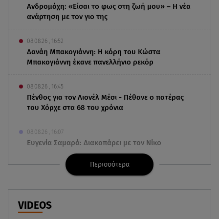
Ανδρομάχη: «Είσαι το φως στη ζωή μου» – Η νέα
ανάρτηση με τον γιο της
08.08.26 , 16:52
Δανάη Μπακογιάννη: Η κόρη του Κώστα
Μπακογιάννη έκανε πανελλήνιο ρεκόρ
08.08.26 , 16:45
Πένθος για τον Λιονέλ Μέσι - Πέθανε ο πατέρας
του Χόρχε στα 68 του χρόνια
08.08.26 , 16:07
Ευγενία Σαμαρά: Διακοπάρει με τον Νίκο
Μουτσινά - Πού βρίσκονται;
Περισσότερα
08.08.26 , 16:00
Back to black: η διαχρονική αξία του μαύρου
στην καλοκαιρινή γκαρνταρόμπα
VIDEOS