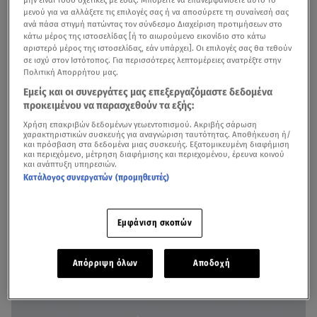
μην είναι τόσο σχετικές με εσάς. Μπορείτε να επανεμφανίσετε αυτό το
μενού για να αλλάξετε τις επιλογές σας ή να αποσύρετε τη συναίνεσή σας
ανά πάσα στιγμή πατώντας τον σύνδεσμο Διαχείριση προτιμήσεων στο
κάτω μέρος της ιστοσελίδας [ή το αιωρούμενο εικονίδιο στο κάτω
αριστερό μέρος της ιστοσελίδας, εάν υπάρχει]. Οι επιλογές σας θα τεθούν
σε ισχύ στον Ιστότοπος. Για περισσότερες λεπτομέρειες ανατρέξτε στην
Πολιτική Απορρήτου μας.
Εμείς και οι συνεργάτες μας επεξεργαζόμαστε δεδομένα
προκειμένου να παρασχεθούν τα εξής:
Χρήση επακριβών δεδομένων γεωεντοπισμού. Ακριβής σάρωση
Αρκετά σενάρια από ταινίες επιστημονικής φαντασίας
χαρακτηριστικών συσκευής για αναγνώριση ταυτότητας. Αποθήκευση ή/
και πρόσβαση στα δεδομένα μιας συσκευής. Εξατομικευμένη διαφήμιση
γίνονται σιγά σιγά πραγματικότητα. Στο
βρετανικό
και περιεχόμενο, μέτρηση διαφήμισης και περιεχομένου, έρευνα κοινού
κοινοβούλιο εμφανίστηκε η Ai-Da, ένα ανθρωπόμορφο
και ανάπτυξη υπηρεσιών.
Κατάλογος συνεργατών (προμηθευτές)
ρομπότ και καλλιτέχνης και μίλησε για το πώς οι νέες
τεχνολογίες θα επηρεάσουν τους κλάδους της τέχνης
και γενικότερα το πεδίο της δημιουργίας.
Εμφάνιση σκοπών
Απόρριψη όλων
Αποδοχή