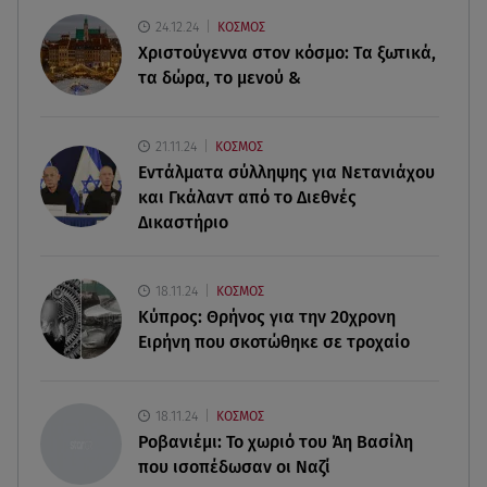
08.08.26 , 15:20
24.12.24
ΚΟΣΜΟΣ
Δούκισσα Νομικού: Από τη Μύκονο «πετάχτηκε»
Χριστούγεννα στον κόσμο: Tα ξωτικά,
στη Γαλλική Πολυνησία!
τα δώρα, το μενού &
08.08.26 , 15:01
Λυκαβηττός: Σε 57χρονη γυναίκα ανήκει η σορός
21.11.24
ΚΟΣΜΟΣ
που βρέθηκε σε σπηλιά
Εντάλματα σύλληψης για Νετανιάχου
και Γκάλαντ από το Διεθνές
08.08.26 , 14:50
Δικαστήριο
Κατερίνα Καινούργιου: Η Πάρος και το cool
φορμάκι της κορούλας της!
18.11.24
ΚΟΣΜΟΣ
08.08.26 , 14:25
Κύπρος: Θρήνος για την 20χρονη
Καιρός: Σε πορτοκαλί συναγερμό η χώρα για
Ειρήνη που σκοτώθηκε σε τροχαίο
φωτιές τα επόμενα 24ωρα
08.08.26 , 14:00
18.11.24
ΚΟΣΜΟΣ
Summer fling: Γιατί να πεις ναι σε έναν
Ροβανιέμι: Το χωριό του Άη Βασίλη
καλοκαιρινό έρωτα
που ισοπέδωσαν οι Ναζί