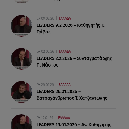
07.08.26 , 19:15
09.02.26
ΕΛΛΑΔΑ
Συντάξεις Σεπτεμβρίου: Πότε θα μπουν τα
LEADERS 9.2.2026 – Καθηγητής Κ.
χρήματα στους λογαριασμούς
Γρίβας
07.08.26 , 18:45
Φωτιά στο Στεφάνι Κορίνθου: Μήνυμα από το 112
02.02.26
ΕΛΛΑΔΑ
- Σηκώθηκαν εναέρια μέσα
LEADERS 2.2.2026 – Συνταγματάρχης
Π. Νάστος
07.08.26 , 18:34
Έξοδος Αυγούστου: Στο 100% η πληρότητα για
Κυκλάδες
26.01.26
ΕΛΛΑΔΑ
LEADERS 26.01.2026 –
Βατραχάνθρωπος Τ. Χατζαντώνης
19.01.26
ΕΛΛΑΔΑ
LEADERS 19.01.2026 – Αν. Καθηγητής