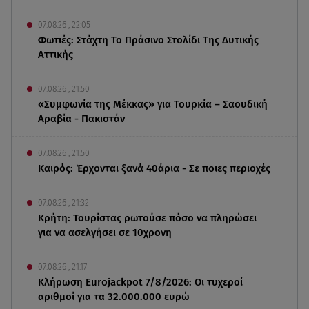
07.08.26 , 22:05
Φωτιές: Στάχτη Το Πράσινο Στολίδι Της Δυτικής
Αττικής
07.08.26 , 21:50
«Συμφωνία της Μέκκας» για Τουρκία – Σαουδική
Αραβία - Πακιστάν
07.08.26 , 21:50
Καιρός: Έρχονται ξανά 40άρια - Σε ποιες περιοχές
07.08.26 , 21:32
Κρήτη: Τουρίστας ρωτούσε πόσο να πληρώσει
για να ασελγήσει σε 10χρονη
07.08.26 , 21:17
Κλήρωση Eurojackpot 7/8/2026: Οι τυχεροί
αριθμοί για τα 32.000.000 ευρώ