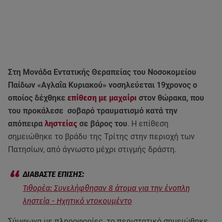
Στη Μονάδα Εντατικής Θεραπείας του Νοσοκομείου
Παίδων «Αγλαΐα Κυριακού» νοσηλεύεται 19χρονος ο
οποίος δέχθηκε
επίθεση με μαχαίρι
στον θώρακα, που
του προκάλεσε σοβαρό τραυματισμό κατά την
απόπειρα
ληστείας
σε βάρος του
. Η επίθεση
σημειώθηκε το βράδυ της Τρίτης στην περιοχή των
Πατησίων, από άγνωστο μέχρι στιγμής δράστη.
Τιθορέα: Συνελήφθησαν 8 άτομα για την ένοπλη
ληστεία - Ηχητικό ντοκουμέντο
Σύμφωνα με πληροφορίες, το περιστατικό σημειώθηκε