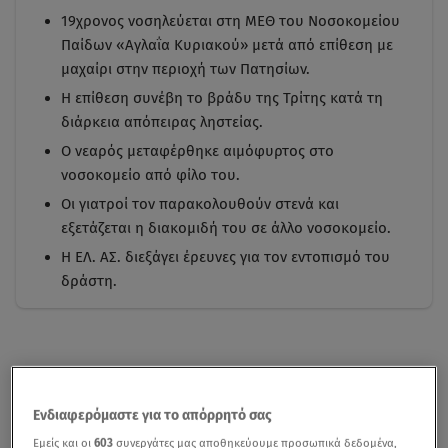
19χρονος νοσηλεύεται στη ΜΕΘ του Νοσοκομείου
Παίδων «Αγλαΐα Κυριακού» μετά από επίθεση με
μαχαίρι στην περιοχή των Πατησίων.
Η επίθεση συνέβη το βράδυ της Τρίτης κατά τη
διάρκεια απόπειρας ληστείας.
Ο νεαρός μεταφέρθηκε αιμόφυρτος στο
νοσοκομείο από φίλο του.
Οι γιατροί τον παρακολουθούν στενά και
εξετάζεται η διακομιδή του σε άλλο νοσοκομείο.
Η ΕΛ. ΑΣ. διεξάγει έρευνες για τον εντοπισμό του
δράστη.
Ενδιαφερόμαστε για το απόρρητό σας
Εμείς και οι
603
συνεργάτες μας αποθηκεύουμε προσωπικά δεδομένα,