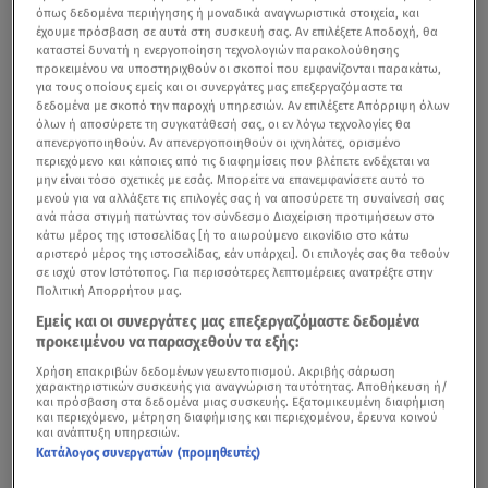
όπως δεδομένα περιήγησης ή μοναδικά αναγνωριστικά στοιχεία, και
έχουμε πρόσβαση σε αυτά στη συσκευή σας. Αν επιλέξετε Αποδοχή, θα
καταστεί δυνατή η ενεργοποίηση τεχνολογιών παρακολούθησης
προκειμένου να υποστηριχθούν οι σκοποί που εμφανίζονται παρακάτω,
για τους οποίους εμείς και οι συνεργάτες μας επεξεργαζόμαστε τα
δεδομένα με σκοπό την παροχή υπηρεσιών. Αν επιλέξετε Απόρριψη όλων
όλων ή αποσύρετε τη συγκατάθεσή σας, οι εν λόγω τεχνολογίες θα
απενεργοποιηθούν. Αν απενεργοποιηθούν οι ιχνηλάτες, ορισμένο
περιεχόμενο και κάποιες από τις διαφημίσεις που βλέπετε ενδέχεται να
μην είναι τόσο σχετικές με εσάς. Μπορείτε να επανεμφανίσετε αυτό το
μενού για να αλλάξετε τις επιλογές σας ή να αποσύρετε τη συναίνεσή σας
ανά πάσα στιγμή πατώντας τον σύνδεσμο Διαχείριση προτιμήσεων στο
κάτω μέρος της ιστοσελίδας [ή το αιωρούμενο εικονίδιο στο κάτω
αριστερό μέρος της ιστοσελίδας, εάν υπάρχει]. Οι επιλογές σας θα τεθούν
σε ισχύ στον Ιστότοπος. Για περισσότερες λεπτομέρειες ανατρέξτε στην
Πολιτική Απορρήτου μας.
Εμείς και οι συνεργάτες μας επεξεργαζόμαστε δεδομένα
προκειμένου να παρασχεθούν τα εξής:
Χρήση επακριβών δεδομένων γεωεντοπισμού. Ακριβής σάρωση
χαρακτηριστικών συσκευής για αναγνώριση ταυτότητας. Αποθήκευση ή/
και πρόσβαση στα δεδομένα μιας συσκευής. Εξατομικευμένη διαφήμιση
και περιεχόμενο, μέτρηση διαφήμισης και περιεχομένου, έρευνα κοινού
και ανάπτυξη υπηρεσιών.
Κατάλογος συνεργατών (προμηθευτές)