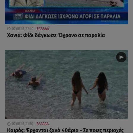
07.08.26, 22:40
ΕΛΛΑΔΑ
Χανιά: Φίδι δάγκωσε 13χρονο σε παραλία
07.08.26, 21:50
ΕΛΛΑΔΑ
Καιρός: Έρχονται ξανά 40άρια - Σε ποιες περιοχές